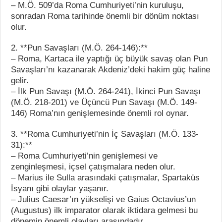
– M.Ö. 509’da Roma Cumhuriyeti’nin kuruluşu,
sonradan Roma tarihinde önemli bir dönüm noktası
olur.
2. **Pun Savaşları (M.Ö. 264-146):**
– Roma, Kartaca ile yaptığı üç büyük savaş olan Pun
Savaşları’nı kazanarak Akdeniz’deki hakim güç haline
gelir.
– İlk Pun Savaşı (M.Ö. 264-241), İkinci Pun Savaşı
(M.Ö. 218-201) ve Üçüncü Pun Savaşı (M.Ö. 149-
146) Roma’nın genişlemesinde önemli rol oynar.
3. **Roma Cumhuriyeti’nin İç Savaşları (M.Ö. 133-
31):**
– Roma Cumhuriyeti’nin genişlemesi ve
zenginleşmesi, içsel çatışmalara neden olur.
– Marius ile Sulla arasındaki çatışmalar, Spartaküs
İsyanı gibi olaylar yaşanır.
– Julius Caesar’ın yükselişi ve Gaius Octavius’un
(Augustus) ilk imparator olarak iktidara gelmesi bu
dönemin önemli olayları arasındadır.