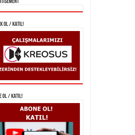
rtisement
K OL / KATIL!
 OL / KATIL!