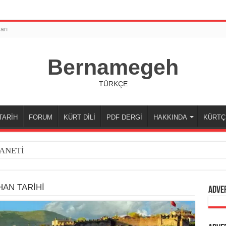
arı
Bernamegeh
TÜRKÇE
TARİH
FORUM
KÜRT DİLİ
PDF DERGİ
HAKKINDA
KÜRTÇ
ANETİ
AN TARİHİ
Adve