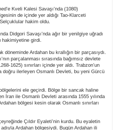
med’e Kveli Kalesi Savaşı’nda (1080)
esinin de içinde yer aldığı Tao-Klarceti
Selçuklular hakim oldu.
nda Didgori Savaşı’nda ağır bir yenilgiye uğradı
hakimiyetine girdi.
lak döneminde Ardahan bu krallığın bir parçasıydı.
ğı’nın parçalanması sırasında bağımsız devlete
68-1625) sınırları içinde yer aldı. Trabzon’un
 doğru ilerleyen Osmanlı Devleti, bu yeni Gürcü
lgelerini ele geçirdi. Bölge bir sancak haline
n İran ile Osmanlı Devleti arasında 1555 yılında
dahan bölgesi kesin olarak Osmanlı sınırları
eyreğinde Çıldır Eyaleti’nin kurdu. Bu eyaletin
g adıyla Ardahan bölgesiydi. Bugün Ardahan ili