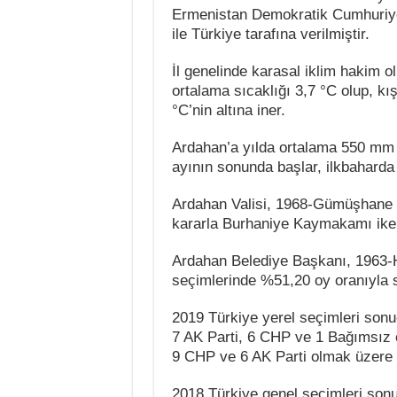
Ermenistan Demokratik Cumhuriyet
ile Türkiye tarafına verilmiştir.
İl genelinde karasal iklim hakim olu
ortalama sıcaklığı 3,7 °C olup, kı
°C’nin altına iner.
Ardahan’a yılda ortalama 550 mm y
ayının sonunda başlar, ilkbaharda
Ardahan Valisi, 1968-Gümüşhane d
kararla Burhaniye Kaymakamı iken
Ardahan Belediye Başkanı, 1963
seçimlerinde %51,20 oy oranıyla s
2019 Türkiye yerel seçimleri sonu
7 AK Parti, 6 CHP ve 1 Bağımsız 
9 CHP ve 6 AK Parti olmak üzere 
2018 Türkiye genel seçimleri son