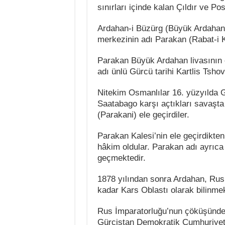
sınırları içinde kalan Çıldır ve Poso
Ardahan-i Büzürg (Büyük Ardahan) 
Parakan Büyük Ardahan livasının 
adı ünlü Gürcü tarihi Kartlis Tsho
Nitekim Osmanlılar 16. yüzyılda G
Saatabago karşı açtıkları savaşta
(Parakani) ele geçirdiler.
Parakan Kalesi’nin ele geçirdikte
hâkim oldular. Parakan adı ayrıca 
geçmektedir.
1878 yılından sonra Ardahan, Rus 
kadar Kars Oblastı olarak bilinme
Rus İmparatorluğu’nun çöküşünden 
Gürcistan Demokratik Cumhuriyeti,