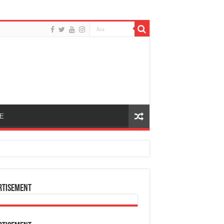
E
rtisement