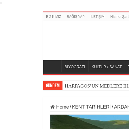
BİZ KİMİZ
BAĞIŞ YAP
İLETİŞİM
Hizmet Şartl
BİYOGRAFİ
KÜLTÜR / SANAT
GÜNDEM
HARPAGOS’UN MEDLERE İH
Home
/
KENT TARİHLERİ
/
ARDAH