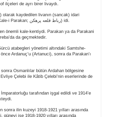
f ilçeleri de ayrı birer livaydı.
olarak kaydedilen livanın (sancak) idari
merkezinin adı Parakan (Rabat-i Kale-i Parakan; رباط قلعه پرهكن) idi.
en önemli kale-kentiydi. Parakan ya da Parakani
vreba’da da geçmektedir.
ürcü atabegleri yönetimi altındaki Samtshe-
 önce Ardanuç’u (Artanuci), sonra da Parakan’ı
n sonra Osmanlılar bütün Ardahan bölgesine
Evliye Çelebi ile Kâtib Çelebi’nin eserlerinde de
İmparatorluğu tarafından işgal edildi ve 1914’e
kteydi.
sonra ilin kuzeyi 1918-1921 yılları arasında
 güneyi ise 1918-1920 yılları arasında