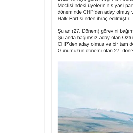
Meclisi’ndeki üyelerinin siyasi pa
döneminde CHP’den aday olmuş ve 
Halk Partisi’nden ihraç edilmiştir.
Şu an (27. Dönem) görevini bağımsı
Şu anda bağımsız aday olan Öztürk
CHP’den aday olmuş ve bir tam dö
Günümüzün dönemi olan 27. dönemin