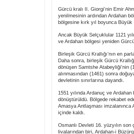
Gürcü kralı II. Giorgi’nin Emir Ah
yenilmesinin ardından Ardahan bölg
bölgesine kırk yıl boyunca Büyük 
Ancak Büyük Selçuklular 1121 yılı
ve Ardahan bölgesi yeniden Gürcü 
Birleşik Gürcü Krallığı’nın en par
Daha sonra, birleşik Gürcü Krallı
dönüşen Samtshe Atabeyliği’nin (12
alınmasından (1461) sonra doğuya
devletinin sınırlarına dayandı.
1551 yılında Ardanuç ve Ardahan bö
dönüştürüldü. Bölgede rekabet ede
Amasya Antlaşması imzalanınca Ar
içinde kaldı.
Osmanlı Devleti 16. yüzyılın son ç
livalarından biri, Ardahan-i Büzür