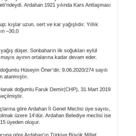
i’ndeydi. Ardahan 1921 yılında Kars Antlaşması
p; kışlar uzun, sert ve kar yağışlıdır. Yıllık
şın –30,0
ağış düşer. Sonbaharın ilk soğukları eylül
 mayıs ayının ortalarına kadar devam eder.
oğumlu Hüseyin Öner’dir. 9.06.2020/274 sayılı
 atanmıştır.
-Hanak doğumlu Faruk Demir(CHP), 31 Mart 2019
eçilmiştir.
çlarına göre Ardahan İl Genel Meclisi üye sayısı,
olmak üzere 14’dür. Ardahan Belediye meclisi ise
15 üyeden oluşur.
ucuna göre Ardahan’ın Türkiye Büyük Millet