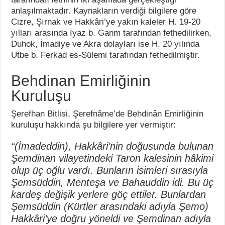
anlaşılmaktadır. Kaynakların verdiği bilgilere göre
Cizre, Şırnak ve Hakkâri’ye yakın kaleler H. 19-20
yılları arasında İyaz b. Ganm tarafından fethedilirken,
Duhok, İmadiye ve Akra dolayları ise H. 20 yılında
Utbe b. Ferkad es-Sülemi tarafından fethedilmiştir.
Behdinan Emirliğinin
Kuruluşu
Şerefhan Bitlisi, Şerefnâme’de Behdinân Emirliğinin
kuruluşu hakkında şu bilgilere yer vermiştir:
“(İmadeddin), Hakkâri’nin doğusunda bulunan
Şemdinan vilayetindeki Taron kalesinin hâkimi
olup üç oğlu vardı. Bunların isimleri sırasıyla
Şemsüddin, Menteşa ve Bahauddin idi. Bu üç
kardeş değişik yerlere göç ettiler. Bunlardan
Şemsüddin (Kürtler arasındaki adıyla Şemo)
Hakkâri’ye doğru yöneldi ve Şemdinan adıyla