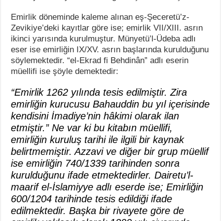
Emirlik döneminde kaleme alınan eş-Şeceretü’z-
Zevikiye’deki kayıtlar göre ise; emirlik VII/XIII. asrın
ikinci yarısında kurulmuştur. Münyetü’l-Üdeba adlı
eser ise emirliğin IX/XV. asrın başlarında kurulduğunu
söylemektedir. “el-Ekrad fi Behdinân” adlı eserin
müellifi ise şöyle demektedir:
“Emirlik 1262 yılında tesis edilmiştir. Zira
emirliğin kurucusu Bahauddin bu yıl içerisinde
kendisini İmadiye’nin hâkimi olarak ilan
etmiştir.” Ne var ki bu kitabın müellifi,
emirliğin kuruluş tarihi ile ilgili bir kaynak
belirtmemiştir. Azzavi ve diğer bir grup müellif
ise emirliğin 740/1339 tarihinden sonra
kurulduğunu ifade etmektedirler. Dairetu’l-
maarif el-İslamiyye adlı eserde ise; Emirliğin
600/1204 tarihinde tesis edildiği ifade
edilmektedir. Başka bir rivayete göre de