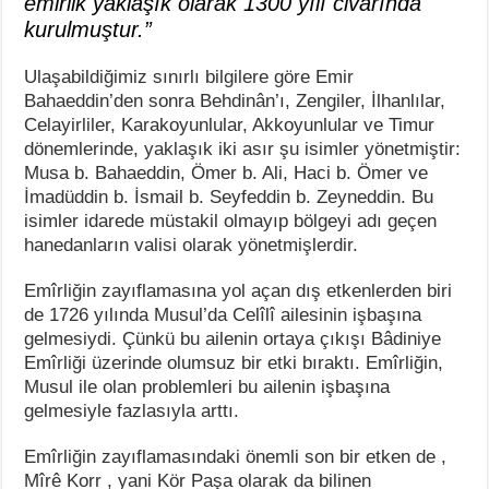
emirlik yaklaşık olarak 1300 yılı civarında
kurulmuştur.”
Ulaşabildiğimiz sınırlı bilgilere göre Emir
Bahaeddin’den sonra Behdinân’ı, Zengiler, İlhanlılar,
Celayirliler, Karakoyunlular, Akkoyunlular ve Timur
dönemlerinde, yaklaşık iki asır şu isimler yönetmiştir:
Musa b. Bahaeddin, Ömer b. Ali, Haci b. Ömer ve
İmadüddin b. İsmail b. Seyfeddin b. Zeyneddin. Bu
isimler idarede müstakil olmayıp bölgeyi adı geçen
hanedanların valisi olarak yönetmişlerdir.
Emîrliğin zayıflamasına yol açan dış etkenlerden biri
de 1726 yılında Musul’da Celîlî ailesinin işbaşına
gelmesiydi. Çünkü bu ailenin ortaya çıkışı Bâdiniye
Emîrliği üzerinde olumsuz bir etki bıraktı. Emîrliğin,
Musul ile olan problemleri bu ailenin işbaşına
gelmesiyle fazlasıyla arttı.
Emîrliğin zayıflamasındaki önemli son bir etken de ,
Mîrê Korr , yani Kör Paşa olarak da bilinen