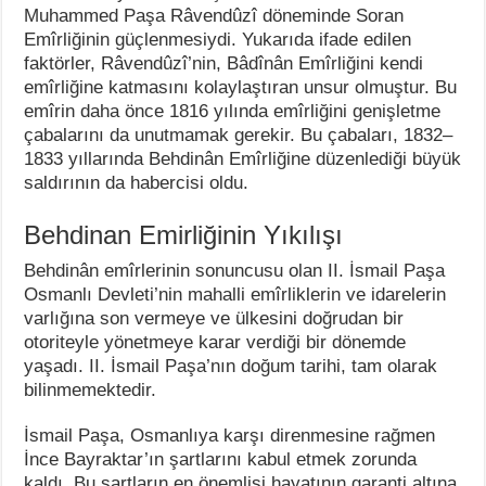
Muhammed Paşa Râvendûzî döneminde Soran
Emîrliğinin güçlenmesiydi. Yukarıda ifade edilen
faktörler, Râvendûzî’nin, Bâdînân Emîrliğini kendi
emîrliğine katmasını kolaylaştıran unsur olmuştur. Bu
emîrin daha önce 1816 yılında emîrliğini genişletme
çabalarını da unutmamak gerekir. Bu çabaları, 1832–
1833 yıllarında Behdinân Emîrliğine düzenlediği büyük
saldırının da habercisi oldu.
Behdinan Emirliğinin Yıkılışı
Behdinân emîrlerinin sonuncusu olan II. İsmail Paşa
Osmanlı Devleti’nin mahalli emîrliklerin ve idarelerin
varlığına son vermeye ve ülkesini doğrudan bir
otoriteyle yönetmeye karar verdiği bir dönemde
yaşadı. II. İsmail Paşa’nın doğum tarihi, tam olarak
bilinmemektedir.
İsmail Paşa, Osmanlıya karşı direnmesine rağmen
İnce Bayraktar’ın şartlarını kabul etmek zorunda
kaldı. Bu şartların en önemlisi hayatının garanti altına