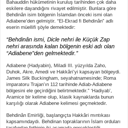
Bahauddin hükümetinin kuruluş tarihinden çok daha
eskilere dayandığını rivayet edilmiştir. Bunlara göre
Behdinân isim bölgenin İslamdan önceki ismi olan
Adiabene’den gelmiştir. “El-Ekrad fi Behdinân” adlı
eserin müellifi şöyle demektedir:
“Behdinân ismi, Dicle nehri ile Küçük Zap
nehri arasında kalan bölgenin eski adı olan
“Adiabene”den gelmektedir.”
Adiabene (Hadyabin), Miladi III. yüzyılda Zaho,
Duhok, Akre, Amedi ve Hakkâri’yi kapsayan bölgeydi.
James Silk Buckingham, seyahatnamesinde; Roma
imparatoru Trajan’ın 112 tarihinde Adiab-Adiabene
bölgesini ele geçirdiğini belirtmektedir.” ‘Hadiyab’,
Aramice bir kelime olup, klasik kaynaklarda bunun
karşılığı olarak Adiabene kelimesi geçmektedir.
Behdinân Emirliği, başlangıçta Hakkâri mıntıkası
kapsamındaydı. Behdinan topraklarının İslam orduları
tarafından fethinin iki aşamada gerçekleştiği