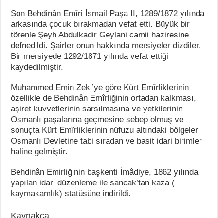
Son Behdinân Emîri İsmail Paşa II, 1289/1872 yılında
arkasında çocuk bırakmadan vefat etti. Büyük bir
törenle Şeyh Abdulkadir Geylani camii haziresine
defnedildi. Şairler onun hakkında mersiyeler dizdiler.
Bir mersiyede 1292/1871 yılında vefat ettiği
kaydedilmiştir.
Muhammed Emin Zeki’ye göre Kürt Emîrliklerinin
özellikle de Behdinân Emîrliğinin ortadan kalkması,
aşiret kuvvetlerinin sarsılmasına ve yetkilerinin
Osmanlı paşalarına geçmesine sebep olmuş ve
sonuçta Kürt Emîrliklerinin nüfuzu altındaki bölgeler
Osmanlı Devletine tabi sıradan ve basit idari birimler
haline gelmiştir.
Behdinân Emirliğinin başkenti İmâdiye, 1862 yılında
yapılan idari düzenleme ile sancak’tan kaza (
kaymakamlık) statüsüne indirildi.
Kaynakça