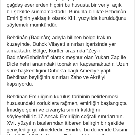
çağdaş eserlerden hiçbiri bu hususta bir veriyi açık
bir şekilde sunmamaktadır. Bununla birlikte Behdinân
Emirliğinin yaklaşık olarak XIII. yüzyılda kurulduğunu
söylemek mümkündür.
Behdinân (Badinân) adıyla bilinen bölge Irak’ın
kuzeyinde, Duhok Vilayeti sınırları içerisinde yer
almaktadır. Bölge, Kürtler arasında “Zey-i
Badinân/Behdinân” olarak meşhur olan Yukarı Zap ile
Dicle nehri arasındaki toprakları kapsamaktadır. Uzun
süre başkentliğini Duhok’a bağlı Amediye yaptı.
Behdinan beyliğinin sınırları Zaho ve Akrê’yi
kapsıyordu.
Behdinan Emirliğinin kuruluş tarihinin belirlenmesi
hususundaki zorluklara rağmen, emirliğin başlangıçta
İmadiye şehri ve civarıyla sınırlı kaldığını
söyleyebiliriz.17 Ancak Emirliğin coğrafi sınırlarının,
XVI. yüzyılın başlarından itibaren belirgin bir şekilde
genişlediği görülmektedir. Emirlik, bu dönemde Dasini