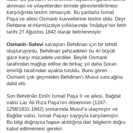
alınması ve vilayetlerden birinde görevlendirilmesi
karşılığında teslim olmasıydı. Bu şartlarla İsmail
Paşa ve ailesi Osmanlı kuvvetlerine teslim oldu. Deyr
Rehbene el-Hürmüzdiye yıllıklarında ‘İmâdiye’nin fetih
tarihi 27 Ağustos 1842 olarak belirlenmiştir.
Osmanlı
–
Safevi
savaşları Behdinan için bir tehdit
oluşturuyordu, Behdinan şehzadeleri bu iki büyük
güce karşı mücadele verdiler. Beylik Osmanlı
tarafından mağlup edilse de birkaç yıl daha Soran
emirliği tarafından ayakta tutuldu. Bunu gören
Osmanlı çok geçmeden Behdinan’ı Musul sancağina
dahil etti.
Son Behdinân Emîri İsmail Paşa II ve ailesi, Bağdat
valisi Laz Ali Rıza Paşa’nın döneminin (1247-
1258/1831-1842) sonlarında Musul’a ulaşmıştır ve
Bağdat valisi, İsmail Paşayı saygıyla karşılamıştır.
Bu bilgi doğruysa hapse atıldığına dair bilgilerin doğru
kabul edilmemesi gerekir.