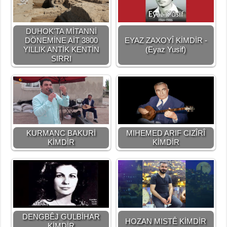
DUHOK'TA MİTANNİ
DÖNEMİNE AİT 3800
EYAZ ZAXOYÎ KİMDİR -
YILLIK ANTİK KENTİN
(Eyaz Yusif)
SIRRI
KURMANC BAKURİ
MIHEMED ARIF CIZÎRÎ
KİMDİR
KİMDİR
DENGBÊJ GULBİHAR
HOZAN MISTÊ KİMDİR
KİMDİR