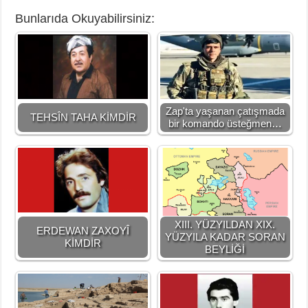
Bunlarıda Okuyabilirsiniz:
Zap'ta yaşanan çatışmada
TEHSÎN TAHA KİMDİR
bir komando üsteğmen…
XIII. YÜZYILDAN XIX.
ERDEWAN ZAXOYÎ
YÜZYILA KADAR SORAN
KİMDİR
BEYLİĞİ