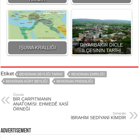
DİYARBAKIR DİCLE
İŞUWA KRALLIĞI
İLÇESİNİN TARİHİ
Etiket
BEHDİNAN BEYLİĞİ TARİHİ
BEHDİNAN EMİRLİĞİ
BEHDİNAN KÜRT BEYLİĞİ
BEHDİNAN PRENSLİĞİ
Önceki
BİR ÇARPITMANIN
ANATOMİSİ: EHMEDÊ XASÎ
ÖRNEĞİ
Sonaraki
İBRAHİM SEDİYANİ KİMDİR
Advertisement