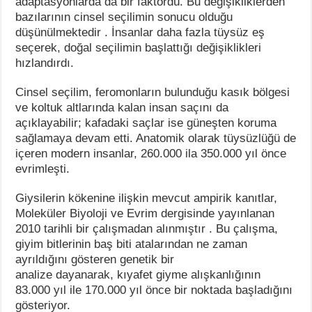
adaptasyonlarda da bir faktördü. Bu değişikliklerden
bazılarının cinsel seçilimin sonucu olduğu
düşünülmektedir . İnsanlar daha fazla tüysüz eş
seçerek, doğal seçilimin başlattığı değişiklikleri
hızlandırdı.
Cinsel seçilim, feromonların bulunduğu kasık bölgesi
ve koltuk altlarında kalan insan saçını da
açıklayabilir; kafadaki saçlar ise güneşten koruma
sağlamaya devam etti. Anatomik olarak tüysüzlüğü de
içeren modern insanlar, 260.000 ila 350.000 yıl önce
evrimleşti.
Giysilerin kökenine ilişkin mevcut ampirik kanıtlar,
Moleküler Biyoloji ve Evrim dergisinde yayınlanan
2010 tarihli bir çalışmadan alınmıştır . Bu çalışma,
giyim bitlerinin baş biti atalarından ne zaman
ayrıldığını gösteren genetik bir
analize dayanarak, kıyafet giyme alışkanlığının
83.000 yıl ile 170.000 yıl önce bir noktada başladığını
gösteriyor.