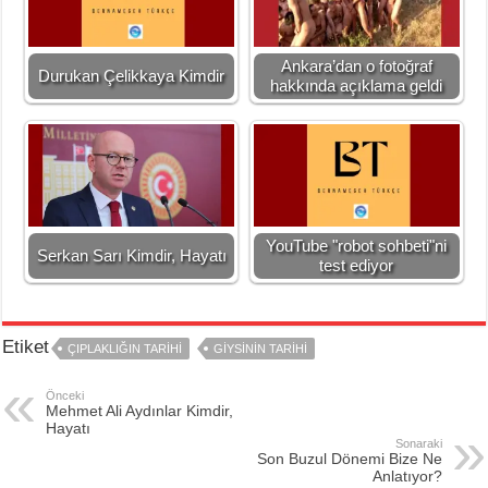
Ankara’dan o fotoğraf
Durukan Çelikkaya Kimdir
hakkında açıklama geldi
YouTube "robot sohbeti"ni
Serkan Sarı Kimdir, Hayatı
test ediyor
Etiket
ÇIPLAKLIĞIN TARIHI
GIYSININ TARIHI
Önceki
Mehmet Ali Aydınlar Kimdir,
Hayatı
Sonaraki
Son Buzul Dönemi Bize Ne
Anlatıyor?