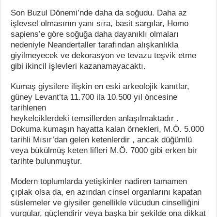
Son Buzul Dönemi’nde daha da soğudu. Daha az
işlevsel olmasının yanı sıra, basit sargılar, Homo
sapiens’e göre soğuğa daha dayanıklı olmaları
nedeniyle Neandertaller tarafından alışkanlıkla
giyilmeyecek ve dekorasyon ve tevazu teşvik etme
gibi ikincil işlevleri kazanamayacaktı.
Kumaş giysilere ilişkin en eski arkeolojik kanıtlar,
güney Levant’ta 11.700 ila 10.500 yıl öncesine
tarihlenen
heykelciklerdeki temsillerden anlaşılmaktadır .
Dokuma kumaşın hayatta kalan örnekleri, M.Ö. 5.000
tarihli Mısır’dan gelen ketenlerdir , ancak düğümlü
veya bükülmüş keten lifleri M.Ö. 7000 gibi erken bir
tarihte bulunmuştur.
Modern toplumlarda yetişkinler nadiren tamamen
çıplak olsa da, en azından cinsel organlarını kapatan
süslemeler ve giysiler genellikle vücudun cinselliğini
vurgular, güçlendirir veya başka bir şekilde ona dikkat