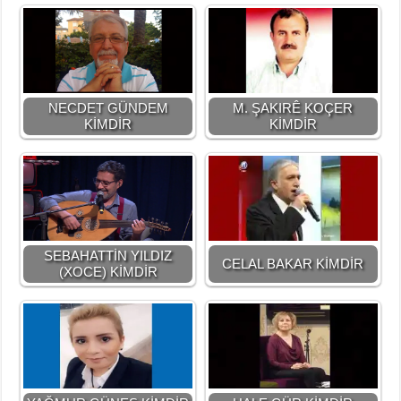
NECDET GÜNDEM
M. ŞAKIRÊ KOÇER
KİMDİR
KİMDİR
SEBAHATTİN YILDIZ
CELAL BAKAR KİMDİR
(XOCE) KİMDİR