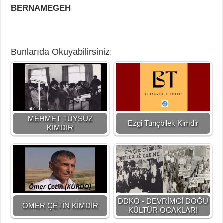
BERNAMEGEH
Bunlarıda Okuyabilirsiniz:
MEHMET TÜYSÜZ
Ezgi Tunçbilek Kimdir
KİMDİR
DDKO - DEVRİMCİ DOĞU
ÖMER ÇETİN KİMDİR
KÜLTÜR OCAKLARI