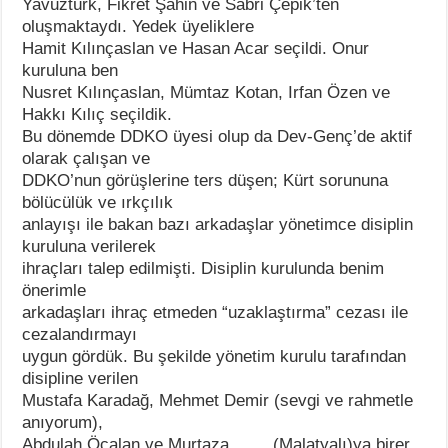
Yavuztürk, Fikret Şahin ve Sabri Çepik’ten
oluşmaktaydı. Yedek üyeliklere
Hamit Kılınçaslan ve Hasan Acar seçildi. Onur
kuruluna ben
Nusret Kılınçaslan, Mümtaz Kotan, Irfan Özen ve
Hakkı Kılıç seçildik.
Bu dönemde DDKO üyesi olup da Dev-Genç’de aktif
olarak çalışan ve
DDKO’nun görüşlerine ters düşen; Kürt sorununa
bölücülük ve ırkçılık
anlayışı ile bakan bazı arkadaşlar yönetimce disiplin
kuruluna verilerek
ihraçları talep edilmişti. Disiplin kurulunda benim
önerimle
arkadaşları ihraç etmeden “uzaklaştırma” cezası ile
cezalandırmayı
uygun gördük. Bu şekilde yönetim kurulu tarafından
disipline verilen
Mustafa Karadağ, Mehmet Demir (sevgi ve rahmetle
anıyorum),
Abdulah Öcalan ve Murtaza …… (Malatyalı)ya birer