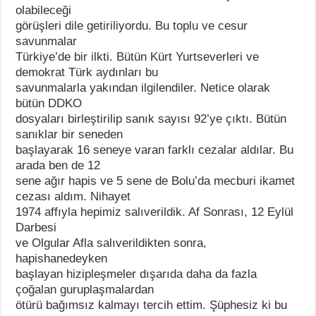
olabileceği
görüşleri dile getiriliyordu. Bu toplu ve cesur
savunmalar
Türkiye’de bir ilkti. Bütün Kürt Yurtseverleri ve
demokrat Türk aydınları bu
savunmalarla yakından ilgilendiler. Netice olarak
bütün DDKO
dosyaları birleştirilip sanık sayısı 92’ye çıktı. Bütün
sanıklar bir seneden
başlayarak 16 seneye varan farklı cezalar aldılar. Bu
arada ben de 12
sene ağır hapis ve 5 sene de Bolu’da mecburi ikamet
cezası aldım. Nihayet
1974 affıyla hepimiz salıverildik. Af Sonrası, 12 Eylül
Darbesi
ve Olgular Afla salıverildikten sonra,
hapishanedeyken
başlayan hizipleşmeler dışarıda daha da fazla
çoğalan guruplaşmalardan
ötürü bağımsız kalmayı tercih ettim. Şüphesiz ki bu