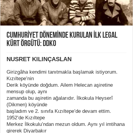
CUMHURİYET DÖNEMİNDE KURULAN İLK LEGAL
KÜRT ÖRGÜTÜ: DDKO
NUSRET KILINÇASLAN
Girizgâha kendimi tanıtmakla başlamak istiyorum.
Kızıltepe’nin
Derik köyünde doğdum. Ailem Helecan aşiretine
mensup olup, aynı
zamanda bu aşiretin ağalarıdır. İlkokula Heyserî
(Dikmen) köyünde
başladım ve 2. sınıfa Kızıltepe’de devam ettim.
1952’de Kızıltepe
Merkez İlkokulu’ndan mezun oldum. Aynı yıl imtihana
girerek Diyarbakır