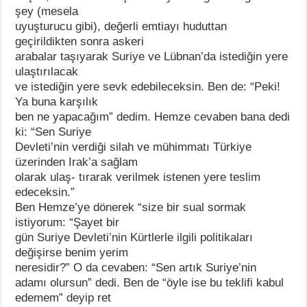
şey (mesela
uyuşturucu gibi), değerli emtiayı huduttan
geçirildikten sonra askeri
arabalar taşıyarak Suriye ve Lübnan’da istediğin yere
ulaştırılacak
ve istediğin yere sevk edebileceksin. Ben de: “Peki!
Ya buna karşılık
ben ne yapacağım” dedim. Hemze cevaben bana dedi
ki: “Sen Suriye
Devleti’nin verdiği silah ve mühimmatı Türkiye
üzerinden Irak’a sağlam
olarak ulaş- tırarak verilmek istenen yere teslim
edeceksin.”
Ben Hemze’ye dönerek “size bir sual sormak
istiyorum: “Şayet bir
gün Suriye Devleti’nin Kürtlerle ilgili politikaları
değişirse benim yerim
neresidir?” O da cevaben: “Sen artık Suriye’nin
adamı olursun” dedi. Ben de “öyle ise bu teklifi kabul
edemem” deyip ret