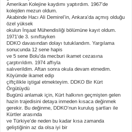
Amerikan Kolejine kaydımı yaptırdım. 1967’de
kolejden mezun oldum.
Akabinde Hacı Ali Demirel’in, Ankara’da açmış olduğu
özel yüksek
okulun İnşaat Mühendisliği bölümüne kayıt oldum.
1971’de 3. sınıftayken
DDKO davasından dolayı tutuklandım. Yargılama
sonucunda 12 sene hapis
ve 5 sene Bolu’da mecburi ikamet cezasına
çarptırıldım. 1974 affıyla
salıverildim. Aftan sonra okula devam etmedim.
Köyümde ikamet edip
çiftçilikle iştigal etmekteyim. DDKO Bir Kürt
Örgütüydü
Bugünü anlamak için, Kürt halkının geçmişten gelen
hazin trajedisini detaya inmeden kısaca değinmek
gerekir. Bu değinme, DDKO’nun kuruluş şartları ile
Kürtler arasında
ve Türkiye’de neden bu kadar kısa zamanda
geliştiğinin az da olsa iyi bir