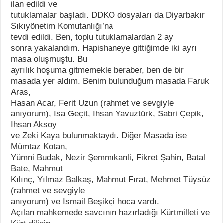
ilan edildi ve
tutuklamalar başladı. DDKO dosyaları da Diyarbakır
Sıkıyönetim Komutanlığı’na
tevdi edildi. Ben, toplu tutuklamalardan 2 ay
sonra yakalandım. Hapishaneye gittiğimde iki ayrı
masa oluşmuştu. Bu
ayrılık hoşuma gitmemekle beraber, ben de bir
masada yer aldım. Benim bulunduğum masada Faruk
Aras,
Hasan Acar, Ferit Uzun (rahmet ve sevgiyle
anıyorum), Isa Geçit, Ihsan Yavuztürk, Sabri Çepik,
Ihsan Aksoy
ve Zeki Kaya bulunmaktaydı. Diğer Masada ise
Mümtaz Kotan,
Yümni Budak, Nezir Şemmıkanli, Fikret Şahin, Batal
Bate, Mahmut
Kılınç, Yılmaz Balkaş, Mahmut Fırat, Mehmet Tüysüz
(rahmet ve sevgiyle
anıyorum) ve Ismail Beşikçi hoca vardı.
Açılan mahkemede savcının hazırladığı Kürtmilleti ve