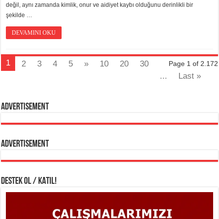
değil, aynı zamanda kimlik, onur ve aidiyet kaybı olduğunu derinlikli bir
şekilde …
DEVAMINI OKU
1
2
3
4
5
»
10
20
30
Page 1 of 2.172
...
Last »
Advertisement
Advertisement
DESTEK OL / KATIL!