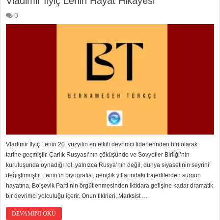
Vladimir İlyiç Lenin Hayat Hikayesi
0
Vladimir İlyiç Lenin 20. yüzyılın en etkili devrimci liderlerinden biri olarak
tarihe geçmiştir. Çarlık Rusyası’nın çöküşünde ve Sovyetler Birliği’nin
kuruluşunda oynadığı rol, yalnızca Rusya’nın değil, dünya siyasetinin seyrini
değiştirmiştir. Lenin’in biyografisi, gençlik yıllarındaki trajedilerden sürgün
hayatına, Bolşevik Parti’nin örgütlenmesinden iktidara gelişine kadar dramatik
bir devrimci yolculuğu içerir. Onun fikirleri, Marksist …
DEVAMINI OKU