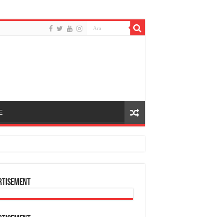
E
rtisement