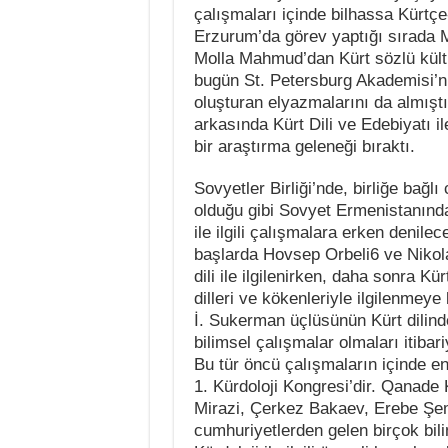
çalışmaları içinde bilhassa Kürtç
Erzurum’da görev yaptığı sırada M
Molla Mahmud’dan Kürt sözlü kültür
bugün St. Petersburg Akademisi’n
oluşturan elyazmalarını da almışt
arkasında Kürt Dili ve Edebiyatı il
bir araştırma geleneği bıraktı.
Sovyetler Birliği’nde, birliğe bağ
olduğu gibi Sovyet Ermenistanında 
ile ilgili çalışmalara erken denile
başlarda Hovsep Orbeli6 ve Nikola
dili ile ilgilenirken, daha sonra K
dilleri ve kökenleriyle ilgilenme
İ. Sukerman üçlüsünün Kürt dilinde
bilimsel çalışmalar olmaları itiba
Bu tür öncü çalışmaların içinde en
1. Kürdoloji Kongresi’dir. Qanade
Mirazi, Çerkez Bakaev, Erebe Şem
cumhuriyetlerden gelen birçok bil