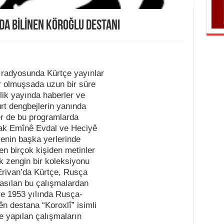
DA BİLİNEN KÖROĞLU DESTANI
 radyosunda Kürtçe yayınlar
 olmuşsada uzun bir süre
ik yayında haberler ve
rt dengbejlerin yanında
r de bu programlarda
arak Emînê Evdal ve Heciyê
kenin başka yerlerinde
nen birçok kişiden metinler
ok zengin bir koleksiyonu
Erivan’da Kürtçe, Rusça
basılan bu çalışmalardan
 ve 1953 yılında Rusça-
n destana “Koroxlî” isimli
e yapılan çalışmaların