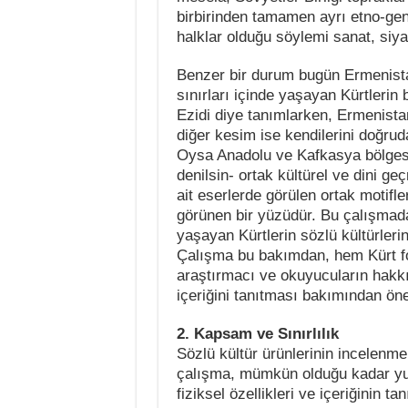
birbirinden tamamen ayrı etno-ge
halklar olduğu söylemi sanat, siyas
Benzer bir durum bugün Ermenist
sınırları içinde yaşayan Kürtlerin 
Ezidi diye tanımlarken, Ermenista
diğer kesim ise kendilerini doğrud
Oysa Anadolu ve Kafkasya bölgesi
denilsin- ortak kültürel ve dini ge
ait eserlerde görülen ortak motif
görünen bir yüzüdür. Bu çalışmad
yaşayan Kürtlerin sözlü kültürleri
Çalışma bu bakımdan, hem Kürt fo
araştırmacı ve okuyucuların hakkın
içeriğini tanıtması bakımından öne
2. Kapsam ve Sınırlılık
Sözlü kültür ürünlerinin incelenmel
çalışma, mümkün olduğu kadar yuk
fiziksel özellikleri ve içeriğinin t