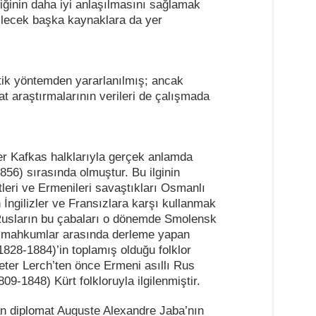
ğinin daha iyi anlaşılmasını sağlamak
bilecek başka kaynaklara da yer
tik yöntemden yararlanılmış; ancak
t araştırmalarının verileri de çalışmada
ğer Kafkas halklarıyla gerçek anlamda
856) sırasında olmuştur. Bu ilginin
tleri ve Ermenileri savaştıkları Osmanlı
ngilizler ve Fransızlara karşı kullanmak
 Rusların bu çabaları o dönemde Smolensk
t mahkumlar arasında derleme yapan
828-1884)’in toplamış olduğu folklor
eter Lerch’ten önce Ermeni asıllı Rus
9-1848) Kürt folkloruyla ilgilenmiştir.
an diplomat Auguste Alexandre Jaba’nın