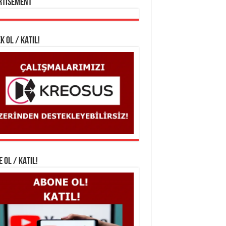
rtisement
K OL / KATIL!
 OL / KATIL!