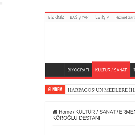
BİZ KİMİZ
BAĞIŞ YAP
İLETİŞİM
Hizmet Şartl
BİYOGRAFİ
KÜLTÜR / SANAT
GÜNDEM
HARPAGOS’UN MEDLERE İH
Home
/
KÜLTÜR / SANAT
/
ERMEN
KÖROĞLU DESTANI