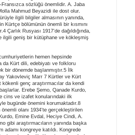
e-Fransızca sözlüğü önemlidir. A. Jaba
olla Mahmud Beyazidi ile dost olur.
üyle ilgili bilgiler almasının yanında,
in Kürtçe bölümünün önemli bir kısmını
ır.4 Çarlık Rusyası 1917’de dağıldığında,
e ilgili geniş bir kütüphane ve kökleşmiş
lı cumhuriyetlerin hemen hepsinde
da Kürt dili, edebiyatı ve folkloru
cek bir dönemde başlanmıştır.5 İlk
y Yakovleviç Marr 7 Kürtler ve Kürt
ürt kökenli genç araştırmacılar da kendi
ye başlarlar. Erebe Şemo, Qanade Kurdo,
 cins ve izafet konularındaki ilk
riyle bugünde önemini korumaktadır.8
 önemli olanı 1934’te gerçekleştirilen
 Kurdo, Emine Evdal, Heciye Cindi, A.
o gibi araştırmacıların yanında başka
im adamı kongreye katıldı. Kongrede