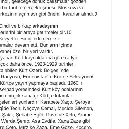
r alındı, geleceğe dönük çalışmalar gözden
kın bir tarihte gerçekleşmesi, Moskova ve
rkezinin açılması gibi önemli kararlar alındı.9
Cindi ve birkaç arkadaşının
erlerini bir araya getirmeleridir.10
ovyetler Birliği’nde gerekse
ışmalar devam etti. Bunların içinde
e) özel bir yeri vardır.
 yapan Kürt kaynaklarına göre radyo
 çok daha önce, 1923-1929 tarihleri
kalabilen Kürt Özerk Bölgesi’nde
 Radyosu, Ermenistan’ın Kürtçe Seksiyonu/
 Kürtçe yayın yapmaya başladı. 1960’lı
 serhad yöresindeki Kürt köy odalarının
da birçok sanatçı Kürtçe kılamlar
gelenleri şunlardır: Karapete Xaço, Şeroye
gîde Tecir, Neçoye Cemal, Mecide Sileman,
a Şakir, Şebabe Egîd, Davnıde Xelo, Arame
, Werda Şenıo, Asa Evdîle, Xana Zaze gibi
şare Çeto, Mırzike Zaza, Eme Göze, Koçero,