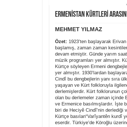
ERMENİSTAN KÜRTLERİ ARASIN
MEHMET YILMAZ
Özet:
1923’ten başlayarak Erivan
başlamış, zaman zaman kesintiler
devam etmiştir. Günde yarım saatl
müzik programları yer almıştır. Kü
Kürtçe söyleyen Ermeni dengbejle
yer almıştır. 1930’lardan başlay
Cindî bu dengbejlerin yanı sıra ül
yaşayan ve Kürt folkloruyla ilgile
derlemişlerdir. Kürt folklorunun ç
olan bu derlemeler zaman içinde 
ve Ermenice basılmışlardır. İşte 
biri de Heciyê Cindî’nin derlediği
Kürtçe basılan“Varîyantên kurdî yê
eserdir. Türkiye’de Köroğlu üzerin