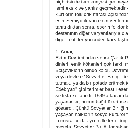
hiçbirisinde tam künyesi geçmeye
ismi eksik ve yanlış geçmektedir 
Kürtlerin folklorik mirası açısınd
eser Semiyotik yöntemin verilerin
tanıtıldıktan sonra, eserin folklori
destanının diğer varyantlarıyla ola
diğer motifler yönünden karşılaştır
1. Amaç
Ekim Devrimi’nden sonra Çarlık Ru
dinleri, etnik kökenleri çok farklı 
Bolşeviklerin elinde kaldı. Devrimle
veya devlete “Sovyetler Birliği” den
tutmak, ya da bir potada eritmek i
Edebiyatı” gibi terimler basılı ese
sıklıkla kullanıldı. 1989’a kadar 
yaşananlar, bunun kağıt üzerinde
gösterdi. Çünkü Sovyetler Birliği’ni
yaşayan halkların sosyo-kültürel far
konuşsalar da ayrı milletler olduğ
mesela, Sovyetler Birliği toprakl