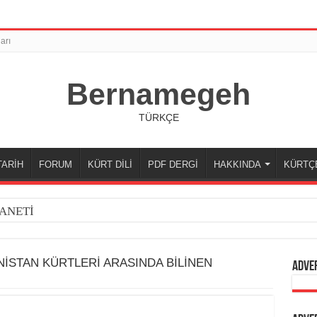
arı
Bernamegeh
TÜRKÇE
TARİH
FORUM
KÜRT DİLİ
PDF DERGİ
HAKKINDA
KÜRTÇ
ANETİ
İSTAN KÜRTLERİ ARASINDA BİLİNEN
Adve