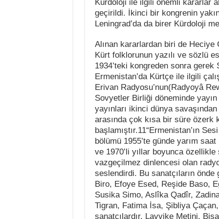
Kürdoloji ile ilgili önemli kararla
geçirildi. İkinci bir kongrenin ya
Leningrad’da da birer Kürdoloji me
Alınan kararlardan biri de Heciye 
Kürt folklorunun yazılı ve sözlü es
1934’teki kongreden sonra gerek S
Ermenistan’da Kürtçe ile ilgili çal
Erivan Radyosu’nun(Radyoyâ Rewan
Sovyetler Birliği döneminde yayın
yayınları ikinci dünya savaşından
arasında çok kısa bir süre özerk 
başlamıştır.11“Ermenistan’ın Sesi
bölümü 1955’te günde yarım saat
ve 1970’li yıllar boyunca özellikle
vazgeçilmez dinlencesi olan radyo
seslendirdi. Bu sanatçıların önde 
Biro, Efoye Esed, Reşide Baso, E
Susika Simo, Aslîka Qadîr, Zadin
Tigran, Fatima İsa, Şibliya Çaçan
sanatçılardır. Lavvike Metini, Bi