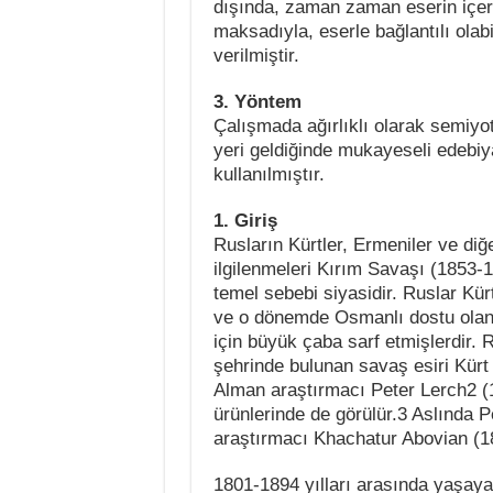
dışında, zaman zaman eserin içeri
maksadıyla, eserle bağlantılı ola
verilmiştir.
3. Yöntem
Çalışmada ağırlıklı olarak semiyo
yeri geldiğinde mukayeseli edebiya
kullanılmıştır.
1. Giriş
Rusların Kürtler, Ermeniler ve di
ilgilenmeleri Kırım Savaşı (1853-1
temel sebebi siyasidir. Ruslar Kür
ve o dönemde Osmanlı dostu olan İ
için büyük çaba sarf etmişlerdir.
şehrinde bulunan savaş esiri Kür
Alman araştırmacı Peter Lerch2 (1
ürünlerinde de görülür.3 Aslında P
araştırmacı Khachatur Abovian (180
1801-1894 yılları arasında yaşay