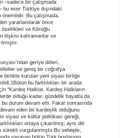
n –sadece bir çalışmada
– bu eser Türkiye dışındaki
an önemlidir. Bu çalışmada,
den yararlanılarak önce
k özellikleri ve Köroğlu
n ilişkisi kahramanlar ve
ılmıştır.
syası’ndan geriye dilleri,
milletler ve geniş bir coğrafya
 birlikte kurulan yeni siyasi birliğe
ildi.1Bütün bu farklılıkları bir arada
çin “Kardeş Halklar, Kardeş Halkların
rlerde olduğu kadar, gündelik hayatta da
da bu durum devam etti. Fakat sonrasında
 devam eden bir kardeşlik olduğunu
n siyasi ve kültür politikası gereği,
klılıkları ortaya çıkarılmış; aynı dili
u sürekli vurgulanmıştır.Bu sebeple,
arında yaşayan bütün Türk boylarının