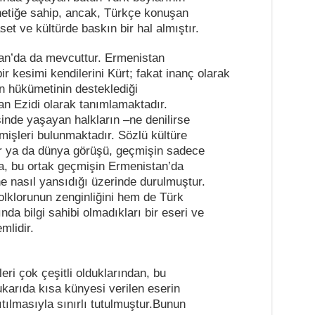
netiğe sahip, ancak, Türkçe konuşan
et ve kültürde baskın bir hal almıştır.
an’da da mevcuttur. Ermenistan
bir kesimi kendilerini Kürt; fakat inanç olarak
n hükümetinin desteklediği
an Ezidi olarak tanımlamaktadır.
nde yaşayan halkların –ne denilirse
çmişleri bulunmaktadır. Sözlü kültüre
ler ya da dünya görüşü, geçmişin sadece
a, bu ortak geçmişin Ermenistan’da
ne nasıl yansıdığı üzerinde durulmuştur.
lklorunun zenginliğini hem de Türk
da bilgi sahibi olmadıkları bir eseri ve
mlidir.
eri çok çeşitli olduklarından, bu
arıda kısa künyesi verilen eserin
anıtılmasıyla sınırlı tutulmuştur.Bunun