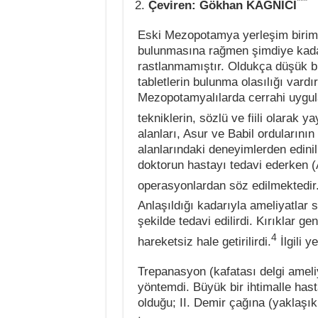
***
Çeviren: Gökhan KA
Ğ
NICI
Eski Mezopotamya yerleşim birimler
bulunmasına rağmen şimdiye kadar c
rastlanmamıştır. Oldukça düşük bir
tabletlerin bulunma olasılığı vard
Mezopotamyalılarda cerrahi uygul
tekniklerin, sözlü ve fiili olarak 
alanları, Asur ve Babil ordularını
alanlarındaki deneyimlerden edin
doktorun hastayı tedavi ederken (
operasyonlardan söz edilmektedir
Anlaşıldığı kadarıyla ameliyatlar s
şekilde tedavi edilirdi. Kırıklar g
4
hareketsiz hale getirilirdi.
İlgili y
Trepanasyon (kafatası delgi ameli
yöntemdi. Büyük bir ihtimalle has
olduğu; II. Demir çağına (yaklaşık