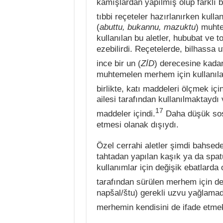
kamışlardan yapılmış olup farklı bo
tıbbi reçeteler hazırlanırken kullan
(
abuttu, bukannu, mazuktu
) muhte
kullanılan bu aletler, hububat ve 
ezebilirdi. Reçetelerde, bilhassa 
ince bir un (
ZİD
) derecesine kadar ç
muhtemelen merhem için kullanılan
birlikte, katı maddeleri ölçmek için
ailesi tarafından kullanılmaktaydı
17
maddeler içindi.
Daha düşük sosya
etmesi olanak dışıydı.
Özel cerrahi aletler şimdi bahse
tahtadan yapılan kaşık ya da spat
kullanımlar için değişik ebatlard
tarafından sürülen merhem için de 
napšal/štu) gerekli uzvu yağlamad
merhemin kendisini de ifade etme