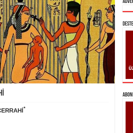
Adve
DESTE
Hİ
ABONE
*
CERRAHİ