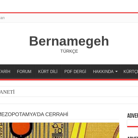
arı
Bernamegeh
TÜRKÇE
TARİH
FORUM
KÜRT DİLİ
PDF DERGİ
HAKKINDA
KÜRTÇ
ANETİ
MEZOPOTAMYA’DA CERRAHİ
Adve