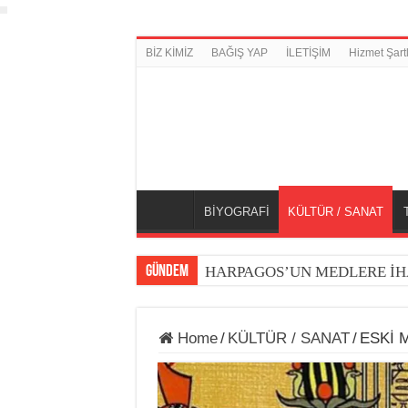
BİZ KİMİZ
BAĞIŞ YAP
İLETİŞİM
Hizmet Şartl
BİYOGRAFİ
KÜLTÜR / SANAT
GÜNDEM
HARPAGOS’UN MEDLERE İH
Home
/
KÜLTÜR / SANAT
/
ESKİ 