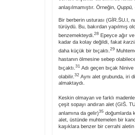
anlaşılmamıştır. Örneğin,
Quppū,
Bir berberin usturası (GĺR.ŠU.I,
n
türüydü. Bu, bakırdan yapılmış old
28
benzemekteydi.
Epeyce ağır ve 
kadar da kolay değildi, fakat
karzi
29
daha küçük bir bıçaktı.
Muhtemel
hastanın ölmesine sebep olabilec
31
bıçaktı.
Adı geçen bıçak Ninive 
32
olabilir.
Aynı alet grubunda, iri d
almaktaydı.
Keskin olmayan ve farklı madenle
çeşit sopayı andıran alet (GIŠ. 
35
anlamına da gelir)
doğumlarda ku
alet, üstünde muhtemelen bir kanc
kaşıklara benzer bir cerrahi aletin 