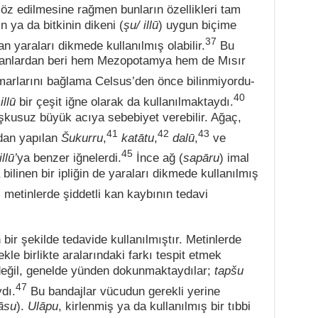
 söz edilmesine rağmen bunların özellikleri tam
n ya da bitkinin dikeni (
şu/ illū
) uygun biçime
37
n yaraları dikmede kullanılmış olabilir.
Bu
amanlardan beri hem Mezopotamya hem de Mısır
arlarını bağlama Celsus’den önce bilinmiyordu-
40
illū
bir çeşit iğne olarak da kullanılmaktaydı.
uşkusuz büyük acıya sebebiyet verebilir. Ağaç,
41
42
43
dan yapılan
Šukurru
,
katātu
,
dalū
,
ve
45
illū’
ya benzer iğnelerdi.
İnce ağ (
sapāru
) imal
ilinen bir ipliğin de yaraları dikmede kullanılmış
 metinlerde şiddetli kan kaybının tedavi
n bir şekilde tedavide kullanılmıştır. Metinlerde
le birlikte aralarındaki farkı tespit etmek
eğil, genelde yünden dokunmaktaydılar;
tapšu
47
dı.
Bu bandajlar vücudun gerekli yerine
āsu
).
Ulāpu
, kirlenmiş ya da kullanılmış bir tıbbi