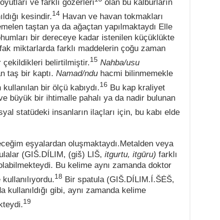
yutları ve farklı gözerleri
olan bu kalburların
14
ıldığı kesindir.
Havan ve havan tokmakları
melen taştan ya da ağaçtan yapılmaktaydı Elle
tohumları bir dereceye kadar istenilen küçüklükte
ufak miktarlarda farklı maddelerin çoğu zaman
15
ekildikleri belirtilmiştir.
Nahba/usu
 taş bir kaptı.
Namad/ndu
hacmi bilinmemekle
16
 kullanılan bir ölçü kabıydı.
Bu kap kraliyet
 ve büyük bir ihtimalle pahalı ya da nadir bulunan
l statüdeki insanların ilaçları için, bu kabı elde
deceğim eşyalardan oluşmaktaydı.Metalden veya
ulalar (GIŠ.DÍLIM, (giš) LIŠ,
itgurtu, itgūru)
farklı
a olabilmekteydi. Bu kelime aynı zamanda doktor
18
kullanılıyordu.
Bir spatula (GIŠ.DÍLIM.Í.ŠĖŠ,
a kullanıldığı gibi, aynı zamanda kelime
19
kteydi.