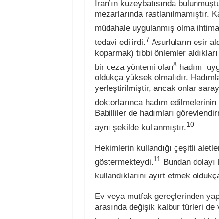
İran’ın kuzeybatısında bulunmuştu
mezarlarında rastlanılmamıştır. Ka
müdahale uygulanmış olma ihtimal
7
tedavi edilirdi.
Asurluların esir al
koparmak) tıbbi önlemler aldıklar
8
bir ceza yöntemi olan
hadım uygu
oldukça yüksek olmalıdır. Hadımla
yerleştirilmiştir, ancak onlar sa
doktorlarınca hadım edilmelerinin 
Babilliler de hadımları görevlendir
10
aynı şekilde kullanmıştır.
Hekimlerin kullandığı çeşitli aletl
11
göstermekteydi.
Bundan dolayı bi
kullandıklarını ayırt etmek oldukç
Ev veya mutfak gereçlerinden yapıl
arasında değişik kalbur türleri de 