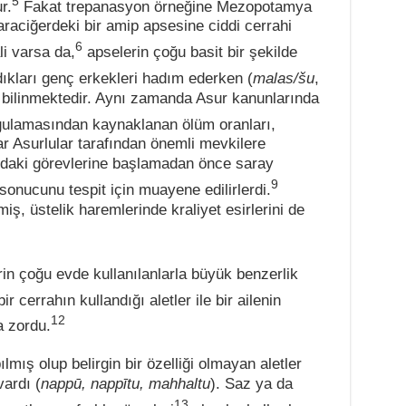
5
r.
Fakat trepanasyon örneğine Mezopotamya
raciğerdeki bir amip apsesine ciddi cerrahi
6
i varsa da,
apselerin çoğu basit bir şekilde
dıkları genç erkekleri hadım ederken (
malas/šu
,
ı bilinmektedir. Aynı zamanda Asur kanunlarında
lamasından kaynaklanan ölüm oranları,
r Asurlular tarafından önemli mevkilere
raydaki görevlerine başlamadan önce saray
9
sonucunu tespit için muayene edilirlerdi.
miş, üstelik haremlerinde kraliyet esirlerini de
erin çoğu evde kullanılanlarla büyük benzerlik
r cerrahın kullandığı aletler ile bir ailenin
12
a zordu.
mış olup belirgin bir özelliği olmayan aletler
vardı (
nappū, nappītu, mahhaltu
). Saz ya da
13