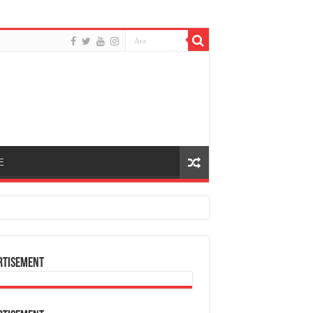
E
rtisement