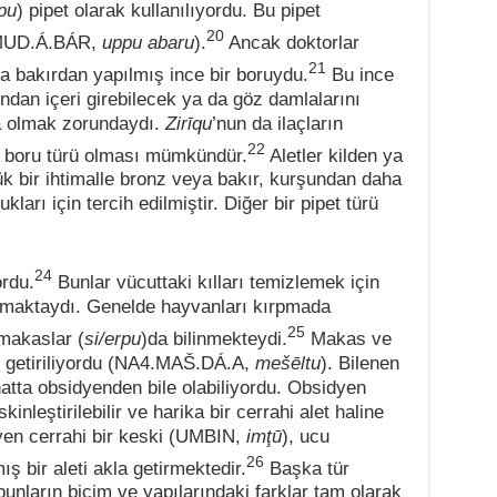
pu
) pipet olarak kullanılıyordu. Bu pipet
20
 (MUD.Á.BÁR,
uppu abaru
).
Ancak doktorlar
21
ya bakırdan yapılmış ince bir boruydu.
Bu ince
ından içeri girebilecek ya da göz damlalarını
a olmak zorundaydı.
Zirīqu
’nun da ilaçların
22
 da boru türü olması mümkündür.
Aletler kilden ya
ük bir ihtimalle bronz veya bakır, kurşundan daha
ları için tercih edilmiştir. Diğer bir pipet türü
24
ordu.
Bunlar vücuttaki kılları temizlemek için
ılmaktaydı. Genelde hayvanları kırpmada
25
 makaslar (
si/erpu
)da bilinmekteydi.
Makas ve
le getiriliyordu (NA4.MAŠ.DÁ.A,
mešēltu
). Bilenen
hatta obsidyenden bile olabiliyordu. Obsidyen
nleştirilebilir ve harika bir cerrahi alet haline
zeyen cerrahi bir keski (UMBIN,
imţū
), ucu
26
ş bir aleti akla getirmektedir.
Başka tür
t bunların biçim ve yapılarındaki farklar tam olarak