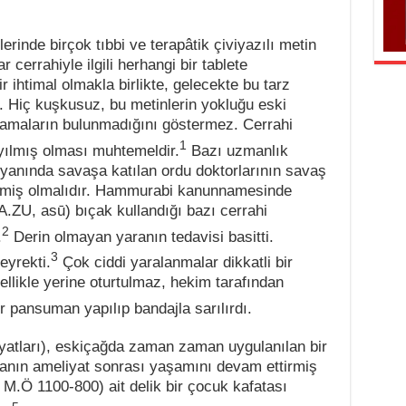
inde birçok tıbbi ve terapâtik çiviyazılı metin
errahiyle ilgili herhangi bir tablete
 ihtimal olmakla birlikte, gelecekte bu tarz
ır. Hiç kuşkusuz, bu metinlerin yokluğu eski
amaların bulunmadığını göstermez. Cerrahi
1
yayılmış olması muhtemeldir.
Bazı uzmanlık
n yanında savaşa katılan ordu doktorlarının savaş
ilmiş olmalıdır. Hammurabi kanunnamesinde
A.ZU, asū) bıçak kullandığı bazı cerrahi
2
.
Derin olmayan yaranın tedavisi basitti.
3
eyrekti.
Çok ciddi yaralanmalar dikkatli bir
enellikle yerine oturtulmaz, hekim tarafından
er pansuman yapılıp bandajla sarılırdı.
yatları), eskiçağda zaman zaman uygulanılan bir
tanın ameliyat sonrası yaşamını devam ettirmiş
 M.Ö 1100-800) ait delik bir çocuk kafatası