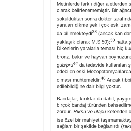
Metinlerde farklı diğer aletlerden
olarak belirlenememiştir. Bir ağacı
sokulduktan sonra doktor tarafında
yaraları dikme şekli çok eski z
38
da bilinmekteydi
(ancak kan dam
39
yaklaşık olarak M.S 50);
hatta
ş
Dikenlerin yaralarla teması hiç k
bronz, bakır ve hayvan boynuzun
44
gub/pru
da tedavide kullanılan
ş
edebilen eski Mezopotamyalılarca b
46
olması muhtemeldir.
Ancak tıbbi
edilebildiğine dair bilgi yoktur.
Bandajlar, kırıklar da dahil, yaygı
birçok bandaj türünden bahsedilmek
zordur.
Riksu
ve
ulāpu
ketenden d
ise özel bir mahiyet taşımamaktay
sağlam bir şekilde bağlanırdı (
rak