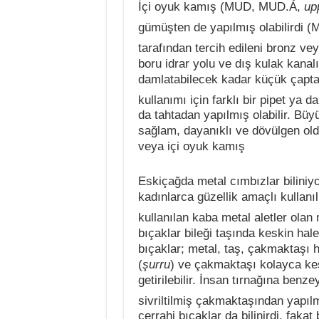
İçi oyuk kamış (MUD, MUD.Á,
up
gümüşten de yapılmış olabilirdi
tarafından tercih edileni bronz ve
boru idrar yolu ve dış kulak kanal
damlatabilecek kadar küçük çapt
kullanımı için farklı bir pipet ya
da tahtadan yapılmış olabilir. Büy
sağlam, dayanıklı ve dövülgen olduk
veya içi oyuk kamış
Eskiçağda metal cımbızlar biliniy
kadınlarca güzellik amaçlı kullan
kullanılan kaba metal aletler olan
bıçaklar bileği taşında keskin ha
bıçaklar; metal, taş, çakmaktaşı 
(
şurru
) ve çakmaktaşı kolayca keski
getirilebilir. İnsan tırnağına ben
sivriltilmiş çakmaktaşından yapılmı
cerrahi bıçaklar da bilinirdi, faka