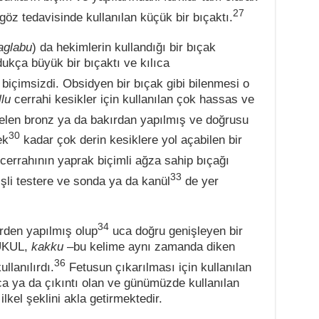
27
göz tedavisinde kullanılan küçük bir bıçaktı.
aglabu
) da hekimlerin kullandığı bir bıçak
ukça büyük bir bıçaktı ve kılıca
biçimsizdi. Obsidyen bir bıçak gibi bilenmesi o
llu
cerrahi kesikler için kullanılan çok hassas ve
en bronz ya da bakırdan yapılmış ve doğrusu
30
ek
kadar çok derin kesiklere yol açabilen bir
cerrahının yaprak biçimli ağza sahip bıçağı
33
işli testere ve sonda ya da kanül
de yer
34
rden yapılmış olup
uca doğru genişleyen bir
TUKUL,
kakku
–bu kelime aynı zamanda diken
36
llanılırdı.
Fetusun çıkarılması için kullanılan
a ya da çıkıntı olan ve günümüzde kullanılan
ilkel şeklini akla getirmektedir.