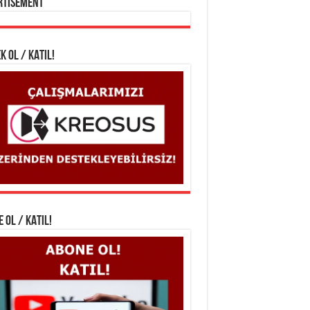
rtisement
K OL / KATIL!
 OL / KATIL!