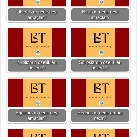
Liberalizm nedir neyi
Nihilizm nedir neyi
amaçlar?
amaçlar?
Nihilizmin özellikleri
Solipsizmin özellikleri
nelerdir?
nelerdir?
Egalitarizm nedir neyi
Hedonizm nedir amacı
amaçlar?
nedir?