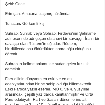
Şebi: Gece
Erimşah: Amacına ulaşmış hükümdar
Tunacan: Görkemli kişi
Suhrab: Suhrab veya Sohrab; Firdevsi’nin Şehname
adlı eserinde adı geçen efsanevi bir savaşçı. İranlı bir
savaşçı olan Rüstem’in oğludur. Rüstem,
bir dülleoda onu öldürdükten sonra oğlu olduğunu
öğrenir.
Suhrab’ın kelime anlamı ise sudan gelen kızıllık
demektir.
Fars dilinin dünyanın en eski ve en etkili
edebiyatlarından birine sahip olduğu bilinmektedir.
Eski Farsça yazılı eserler, MÖ 6. ve 4. yüzyıllar
arasındaki çeşitli yazıtlarda kanıtlanmıştır ve Orta
Pers edebiyatı, Part ve Sasani dönemlerine ait
yazıtlarda ve 3. ve 10. yüzyıllar arasındaki Zerdüşt