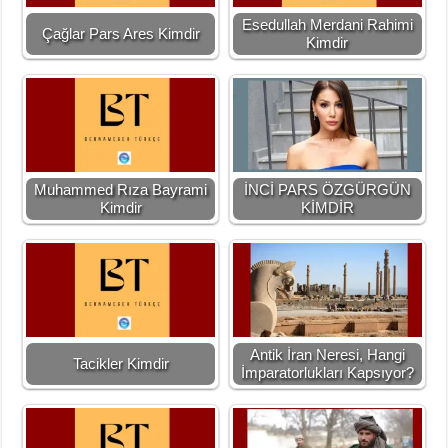
Esedullah Merdani Rahimi
Çağlar Pars Ares Kimdir
Kimdir
Muhammed Rıza Bayrami
İNCİ PARS ÖZGÜRGÜN
Kimdir
KİMDİR
Antik İran Neresi, Hangi
Tacikler Kimdir
İmparatorlukları Kapsıyor?