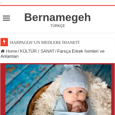
Bernamegeh
TÜRKÇE
HARPAGOS’UN MEDLERE İHANETİ
DÜNYA KUPASI 2026’DA TOP ARDINDA KOŞAN(LAR)
Home
/
KÜLTÜR / SANAT
/
Farsça Erkek İsimleri ve
Anlamları