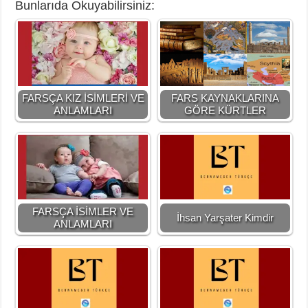
Bunlarıda Okuyabilirsiniz:
FARSÇA KIZ İSİMLERİ VE
FARS KAYNAKLARINA
ANLAMLARI
GÖRE KÜRTLER
FARSÇA İSİMLER VE
İhsan Yarşater Kimdir
ANLAMLARI