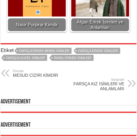
Afgan Erkek İsimleri ve
Nasir Purpirar Kimdir
Anlamları
Etiket
FARSÇA ERKEK BEBEK ISIMLER
FARSÇA ERKEK ISIMLERI
FARSÇA GÜZEL ISIMLER
İRANLI ERKEK ISIMLERI
Önceki
MESUD CİZİRİ KİMDİR
Sonaraki
FARSÇA KIZ İSİMLERİ VE
ANLAMLARI
Advertisement
Advertisement