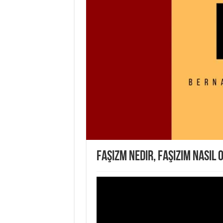
Faşizm nedir, faşizim nasıl 