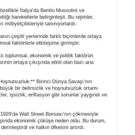
özellikle İtalya’da Benito Mussolini ve
ttiği hareketlerle belirginleşti. Bu rejimler,
rı milliyetçilikleriyle tanınıyorlardı.
ın çeşitli yerlerinde farklı biçimlerde ortaya
msal faktörlerle etkileşime girmiştir.
klı toplumsal, ekonomik ve politik faktörün
şizmin ortaya çıkışında etkili olan bazı ana
 Hoşnutsuzluk:** Birinci Dünya Savaşı’nın
büyük bir belirsizlik ve hoşnutsuzluk ortamı
r, işsizlik, enflasyon gibi sorunlar yaygındı ve
e 1929’da Wall Street Borsası’nın çökmesiyle
pında ekonomik çöküşe neden oldu. Bu durum,
erinleştirdi ve halkın öfkesini artırdı.