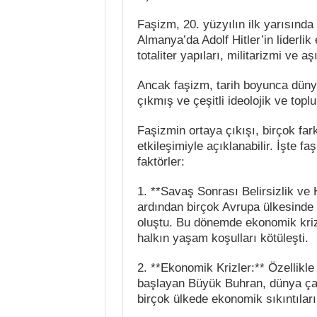
Faşizm, 20. yüzyılın ilk yarısında 
Almanya’da Adolf Hitler’in liderlik e
totaliter yapıları, militarizmi ve aşı
Ancak faşizm, tarih boyunca dünyan
çıkmış ve çeşitli ideolojik ve toplu
Faşizmin ortaya çıkışı, birçok far
etkileşimiyle açıklanabilir. İşte fa
faktörler:
1. **Savaş Sonrası Belirsizlik ve
ardından birçok Avrupa ülkesinde 
oluştu. Bu dönemde ekonomik krizle
halkın yaşam koşulları kötüleşti.
2. **Ekonomik Krizler:** Özellikl
başlayan Büyük Buhran, dünya ça
birçok ülkede ekonomik sıkıntıları d