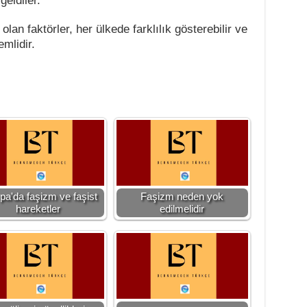
eldiler.
lan faktörler, her ülkede farklılık gösterebilir ve
mlidir.
pa'da faşizm ve faşist
Faşizm neden yok
hareketler
edilmelidir