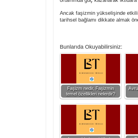
ortamında güç kazanarak iktidara g
Ancak faşizmin yükselişinde etkili o
tarihsel bağlamı dikkate almak öne
Bunlarıda Okuyabilirsiniz:
Faşizm nedir, Faşizmin
Avru
temel özellikleri nelerdir?