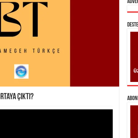
Adve
DESTE
ortaya çıktı?
ABONE