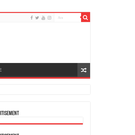
E
rtisement