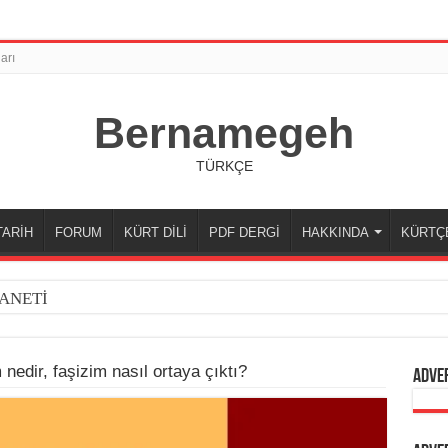
arı
Bernamegeh
TÜRKÇE
TARİH
FORUM
KÜRT DİLİ
PDF DERGİ
HAKKINDA
KÜRTÇ
ANETİ
nedir, faşizim nasıl ortaya çıktı?
Adve