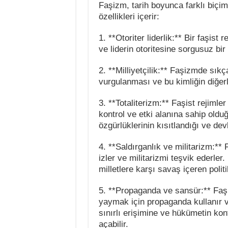
Faşizm, tarih boyunca farklı biçim
özellikleri içerir:
1. **Otoriter liderlik:** Bir faşist 
ve liderin otoritesine sorgusuz bir
2. **Milliyetçilik:** Faşizmde sıkç
vurgulanması ve bu kimliğin diğerl
3. **Totaliterizm:** Faşist rejimle
kontrol ve etki alanına sahip olduğu
özgürlüklerinin kısıtlandığı ve dev
4. **Saldırganlık ve militarizm:** F
izler ve militarizmi teşvik ederler
milletlere karşı savaş içeren politik
5. **Propaganda ve sansür:** Faşis
yaymak için propaganda kullanır ve
sınırlı erişimine ve hükümetin kon
açabilir.