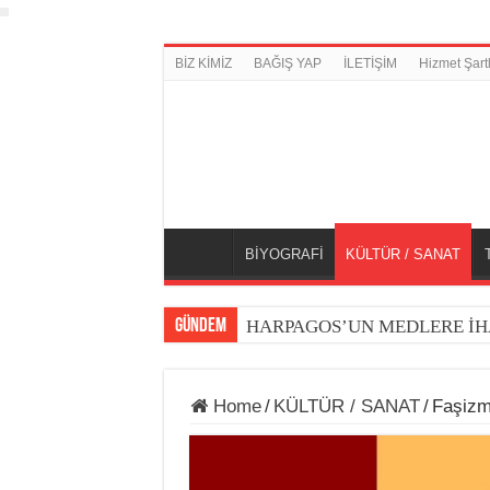
BİZ KİMİZ
BAĞIŞ YAP
İLETİŞİM
Hizmet Şartl
BİYOGRAFİ
KÜLTÜR / SANAT
GÜNDEM
HARPAGOS’UN MEDLERE İH
Home
/
KÜLTÜR / SANAT
/
Faşizm 