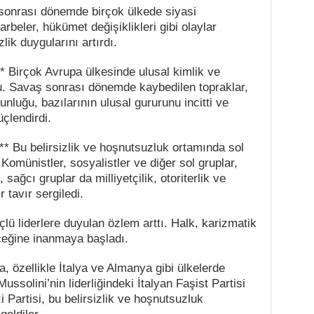
ş sonrası dönemde birçok ülkede siyasi
arbeler, hükümet değişiklikleri gibi olaylar
lik duygularını artırdı.
:** Birçok Avrupa ülkesinde ulusal kimlik ve
rdu. Savaş sonrası dönemde kaybedilen topraklar,
nluğu, bazılarının ulusal gururunu incitti ve
üçlendirdi.
** Bu belirsizlik ve hoşnutsuzluk ortamında sol
Komünistler, sosyalistler ve diğer sol gruplar,
 sağcı gruplar da milliyetçilik, otoriterlik ve
 tavır sergiledi.
lü liderlere duyulan özlem arttı. Halk, karizmatik
eceğine inanmaya başladı.
a, özellikle İtalya ve Almanya gibi ülkelerde
ussolini’nin liderliğindeki İtalyan Faşist Partisi
zi Partisi, bu belirsizlik ve hoşnutsuzluk