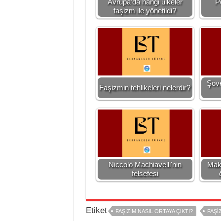
Avrupa'da hangi ülkeler
Po
faşizm ile yönetildi?
Şove
Faşizmin tehlikeleri nelerdir?
Niccolò Machiavelli'nin
Maky
felsefesi
Etiket
FAŞIZIM NASIL ORTAYA ÇIKTI?
FAŞI