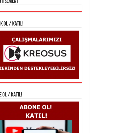
rtisement
K OL / KATIL!
 OL / KATIL!