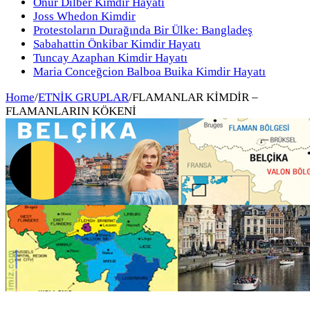
Onur Dilber Kimdir Hayatı
Joss Whedon Kimdir
Protestoların Durağında Bir Ülke: Bangladeş
Sabahattin Önkibar Kimdir Hayatı
Tuncay Azaphan Kimdir Hayatı
Maria Conceğcion Balboa Buika Kimdir Hayatı
Home
/
ETNİK GRUPLAR
/
FLAMANLAR KİMDİR –
FLAMANLARIN KÖKENİ