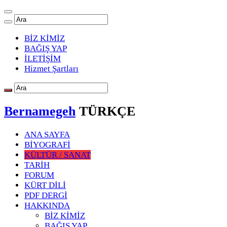
BİZ KİMİZ
BAĞIŞ YAP
İLETİŞİM
Hizmet Şartları
Bernamegeh
TÜRKÇE
ANA SAYFA
BİYOGRAFİ
KÜLTÜR / SANAT
TARİH
FORUM
KÜRT DİLİ
PDF DERGİ
HAKKINDA
BİZ KİMİZ
BAĞIŞ YAP