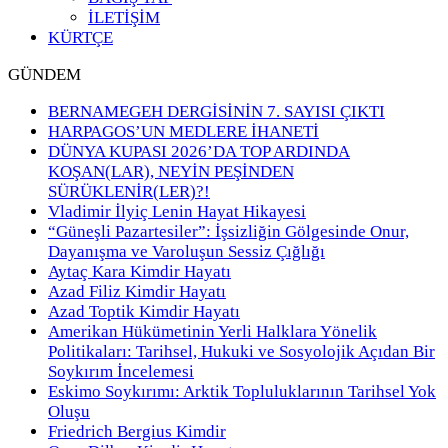
İLETİŞİM
KÜRTÇE
GÜNDEM
BERNAMEGEH DERGİSİNİN 7. SAYISI ÇIKTI
HARPAGOS’UN MEDLERE İHANETİ
DÜNYA KUPASI 2026’DA TOP ARDINDA
KOŞAN(LAR), NEYİN PEŞİNDEN
SÜRÜKLENİR(LER)?!
Vladimir İlyiç Lenin Hayat Hikayesi
“Güneşli Pazartesiler”: İşsizliğin Gölgesinde Onur,
Dayanışma ve Varoluşun Sessiz Çığlığı
Aytaç Kara Kimdir Hayatı
Azad Filiz Kimdir Hayatı
Azad Toptik Kimdir Hayatı
Amerikan Hükümetinin Yerli Halklara Yönelik
Politikaları: Tarihsel, Hukuki ve Sosyolojik Açıdan Bir
Soykırım İncelemesi
Eskimo Soykırımı: Arktik Topluluklarının Tarihsel Yok
Oluşu
Friedrich Bergius Kimdir