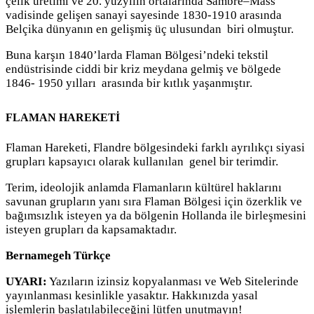
çelik üretimi ve 20. yüzyılın ortalarında Sambre–Mass
vadisinde gelişen sanayi sayesinde 1830-1910 arasında
Belçika dünyanın en gelişmiş üç ulusundan biri olmuştur.
Buna karşın 1840’larda Flaman Bölgesi’ndeki tekstil
endüstrisinde ciddi bir kriz meydana gelmiş ve bölgede
1846- 1950 yılları arasında bir kıtlık yaşanmıştır.
FLAMAN HAREKETİ
Flaman Hareketi, Flandre bölgesindeki farklı ayrılıkçı siyasi
grupları kapsayıcı olarak kullanılan genel bir terimdir.
Terim, ideolojik anlamda Flamanların kültürel haklarını
savunan grupların yanı sıra Flaman Bölgesi için özerklik ve
bağımsızlık isteyen ya da bölgenin Hollanda ile birleşmesini
isteyen grupları da kapsamaktadır.
Bernamegeh Türkçe
UYARI:
Yazıların izinsiz kopyalanması ve Web Sitelerinde
yayınlanması kesinlikle yasaktır. Hakkınızda yasal
işlemlerin başlatılabileceğini lütfen unutmayın!