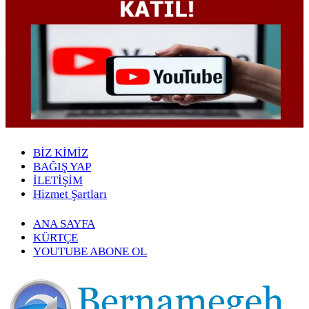
BİZ KİMİZ
BAĞIŞ YAP
İLETİŞİM
Hizmet Şartları
ANA SAYFA
KÜRTÇE
YOUTUBE ABONE OL