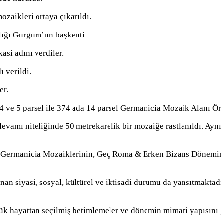
zaikleri ortaya çıkarıldı.
lığı Gurgum’un başkenti.
asi adını verdiler.
 verildi.
er.
4 ve 5 parsel ile 374 ada 14 parsel Germanicia Mozaik Alanı Öre
amı niteliğinde 50 metrekarelik bir mozaiğe rastlanıldı. Aynı 
n Germanicia Mozaiklerinin, Geç Roma & Erken Bizans Dönemin
n siyasi, sosyal, kültürel ve iktisadi durumu da yansıtmaktad
nlük hayattan seçilmiş betimlemeler ve dönemin mimari yapısını