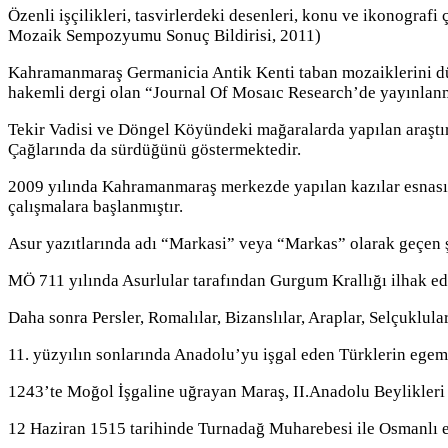
Özenli işçilikleri, tasvirlerdeki desenleri, konu ve ikonografi
Mozaik Sempozyumu Sonuç Bildirisi, 2011)
Kahramanmaraş Germanicia Antik Kenti taban mozaiklerini dün
hakemli dergi olan “Journal Of Mosaıc Research’de yayınlanm
Tekir Vadisi ve Döngel Köyündeki mağaralarda yapılan araştırm
Çağlarında da sürdüğünü göstermektedir.
2009 yılında Kahramanmaraş merkezde yapılan kazılar esnasın
çalışmalara başlanmıştır.
Asur yazıtlarında adı “Markasi” veya “Markas” olarak geçen şe
MÖ 711 yılında Asurlular tarafından Gurgum Krallığı ilhak edi
Daha sonra Persler, Romalılar, Bizanslılar, Araplar, Selçuklul
11. yüzyılın sonlarında Anadolu’yu işgal eden Türklerin egem
1243’te Moğol İşgaline uğrayan Maraş, II.Anadolu Beylikleri 
12 Haziran 1515 tarihinde Turnadağ Muharebesi ile Osmanlı 