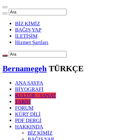
BİZ KİMİZ
BAĞIŞ YAP
İLETİŞİM
Hizmet Şartları
Bernamegeh
TÜRKÇE
ANA SAYFA
BİYOGRAFİ
KÜLTÜR / SANAT
TARİH
FORUM
KÜRT DİLİ
PDF DERGİ
HAKKINDA
BİZ KİMİZ
BAĞIŞ YAP