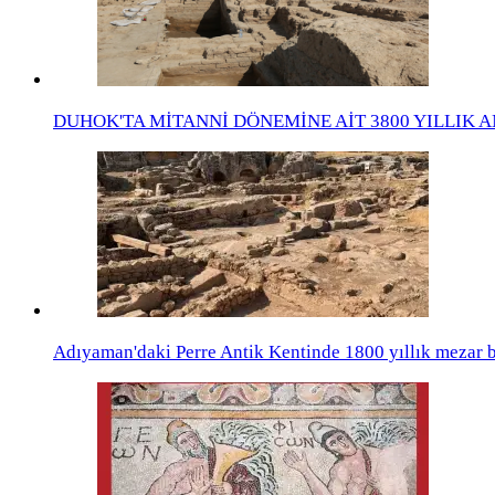
DUHOK'TA MİTANNİ DÖNEMİNE AİT 3800 YILLIK A
Adıyaman'daki Perre Antik Kentinde 1800 yıllık mezar 