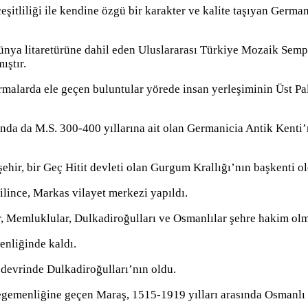
 çeşitliliği ile kendine özgü bir karakter ve kalite taşıyan Germ
ya litaretürüne dahil eden Uluslararası Türkiye Mozaik Sempo
ıştır.
alarda ele geçen buluntular yörede insan yerleşiminin Üst Pale
da da M.S. 300-400 yıllarına ait olan Germanicia Antik Kenti’
hir, bir Geç Hitit devleti olan Gurgum Krallığı’nın başkenti ol
lince, Markas vilayet merkezi yapıldı.
ar, Memluklular, Dulkadiroğulları ve Osmanlılar şehre hakim olm
enliğinde kaldı.
devrinde Dulkadiroğulları’nın oldu.
egemenliğine geçen Maraş, 1515-1919 yılları arasında Osmanlı 