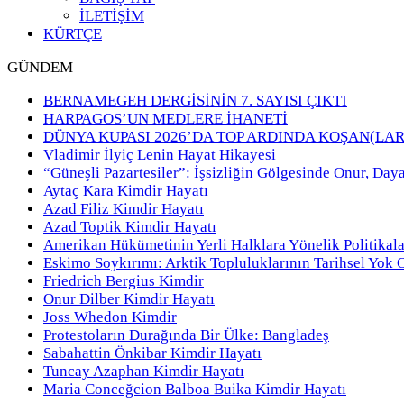
İLETİŞİM
KÜRTÇE
GÜNDEM
BERNAMEGEH DERGİSİNİN 7. SAYISI ÇIKTI
HARPAGOS’UN MEDLERE İHANETİ
DÜNYA KUPASI 2026’DA TOP ARDINDA KOŞAN(LAR
Vladimir İlyiç Lenin Hayat Hikayesi
“Güneşli Pazartesiler”: İşsizliğin Gölgesinde Onur, Day
Aytaç Kara Kimdir Hayatı
Azad Filiz Kimdir Hayatı
Azad Toptik Kimdir Hayatı
Amerikan Hükümetinin Yerli Halklara Yönelik Politikala
Eskimo Soykırımı: Arktik Topluluklarının Tarihsel Yok 
Friedrich Bergius Kimdir
Onur Dilber Kimdir Hayatı
Joss Whedon Kimdir
Protestoların Durağında Bir Ülke: Bangladeş
Sabahattin Önkibar Kimdir Hayatı
Tuncay Azaphan Kimdir Hayatı
Maria Conceğcion Balboa Buika Kimdir Hayatı