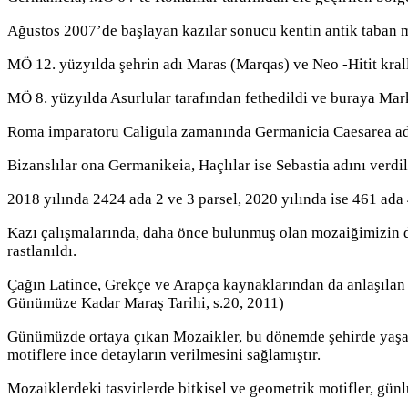
Ağustos 2007’de başlayan kazılar sonucu kentin antik taban mo
MÖ 12. yüzyılda şehrin adı Maras (Marqas) ve Neo -Hitit kral
MÖ 8. yüzyılda Asurlular tarafından fethedildi ve buraya Mark
Roma imparatoru Caligula zamanında Germanicia Caesarea adı
Bizanslılar ona Germanikeia, Haçlılar ise Sebastia adını verdil
2018 yılında 2424 ada 2 ve 3 parsel, 2020 yılında ise 461 ada 
Kazı çalışmalarında, daha önce bulunmuş olan mozaiğimizin dev
rastlanıldı.
Çağın Latince, Grekçe ve Arapça kaynaklarından da anlaşıla
Günümüze Kadar Maraş Tarihi, s.20, 2011)
Günümüzde ortaya çıkan Mozaikler, bu dönemde şehirde yaşana
motiflere ince detayların verilmesini sağlamıştır.
Mozaiklerdeki tasvirlerde bitkisel ve geometrik motifler, gü