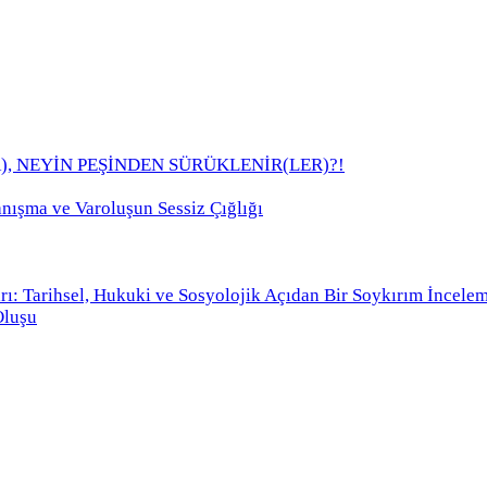
), NEYİN PEŞİNDEN SÜRÜKLENİR(LER)?!
anışma ve Varoluşun Sessiz Çığlığı
rı: Tarihsel, Hukuki ve Sosyolojik Açıdan Bir Soykırım İncele
Oluşu