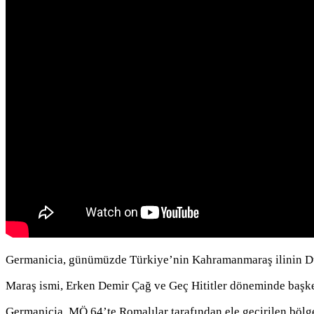
Germanicia, günümüzde Türkiye’nin Kahramanmaraş ilinin Dulkad
Maraş ismi, Erken Demir Çağ ve Geç Hititler döneminde başkent
Germanicia, MÖ 64’te Romalılar tarafından ele geçirilen bölg