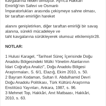
kavgalarına neden olmuştur. Ayrıca Hakkâri
Emirliği’nin Safevi ve Osmanlı
İmparatorlukları arasında çekişmeye sahne olması,
bir taraftan emirliğin hareket
alanını genişletirken, diğer taraftan emirliği bir savaş
alanına, sürekli mücadeleye ve
taht kavgalarına sürükleyerek olumsuz etkilemiştir28.
NOTLAR:
1 Hulusi Karagel, “Tarihsel Süreç İçerisinde Doğu
Anadolu Bölgesindeki Mülki Yönetim Alanlarının
İdari Coğrafya Analizi”, Doğu Anadolu Bölgesi
Araştırmaları, S. 6/1, Elazığ, Ekim 2010, s. 50.
2 Bayram Kodaman, Sultan II. Abdulhamid Devri
Doğu Anadolu Politikası, Türk Kültürü Araştırma
Enstitüsü Yayınları, Ankara, 1987, s. 96.
3 Mehmet Top, Hakkâri, Anıt Matbaası, Hakkâri,
2010, s. 63.