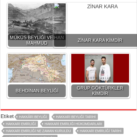
MÜKÜS BEYLİĞİ VE HAN
ZİNAR KARA KİMDİR
MAHMUD
GRUP GÖKTÜRKLER
BEHDİNAN BEYLİĞİ
KİMDİR
Etiket
HAKKÂRI BEYLIĞI
HAKKARİ BEYLİĞİ TARİHİ
HAKKARİ EMİRLİĞİ
HAKKARİ EMİRLİĞİ HÜKÜMDARLARI
HAKKARİ EMİRLİĞİ NE ZAMAN KURULDU
HAKKARİ EMİRLİĞİ TARİHİ