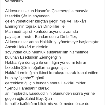
vermiştir6.
Akkoyunlu Uzun Hasan’ın Çolemerg’i almasıyla
İzzeddin Şêr’in soyundan
gelen yöneticiler kılıçtan geçirilmiş ve Hakkâri
Emirliği’nin toprakları Dınbılîler ile
Mahmudî aşiret konfederasyonu arasında
paylaştırılmıştır. Bundan sonra Dınbılîler,
Akkoyunlular adına Hakkâri’yi yönetmeye başlamıştır.
Ancak Hakkâri mirlerinin
soyundan olup Memluk sultanlarının hizmetinde
bulunan Eseduddin Zêrinçeng’in
Hakkâri’ye dönüşü ile emirliğin yönetimi tekrar
İzzeddin Şêr’in oğullarına geçmiştir.
Hakkâri emirliğinin ikinci kuruluşu olarak kabul edilen
bu olay “şenbe7” günü
gerçekleştiği için bundan sonra Hakkâri mirleri
“Şenbu Hanedanı” olarak
anılmışlardır. Eseduddin’in ölümünden sonra yerine
geçen oğlu Zahid Bey, Şah
İsmail’e bağlılığını bildirmiş ve ölmeden önce de