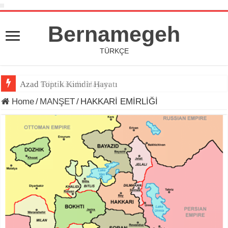
Bernamegeh
TÜRKÇE
Azad Toptik Kimdir Hayatı
Home
/
MANŞET
/
HAKKARİ EMİRLİĞİ