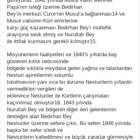
gitmiyordu. 1842 yılında Musul valisi Mehmet
Paşa’nın isteği üzerine Bedirhan
Bey’in merkezi Cizre’nin Musul’a bağlanması14 ve
Musul valisinin Kürt emirlerine
karşı güç kazanması Bedirhan Bey’i müttefik
arayışına sevk etmiş ve Nurullah Bey
ile ittifak kurmasını gerekli kılmıştır15.
Misyonerlerin faaliyetleri ve 1840’lı yıllarda baş
gösteren kıtlık neticesinde
bölgede sıklıkla meydana gelen yağma ve talanlardan
Nesturi aşiretlerinin sorumlu
tutulmasının yanı sıra bu duruma Nesturilerin yıllardır
vermedikleri vergileri de
eklenince Nesturiler ile Kürtlerin çatışmaları
kaçınılmaz olmuştur16. 1843 yılında
Nurullah Bey ve bölgenin diğer ileri gelenlerinin
desteğini alan Bedirhan Bey
Nesturiler üzerine sefere çıktı. Bu seferi 1846 yılında
başka bir sefer izledi ve
Nesturilerin katledilmesi ve büyük zararlar görmesiyle