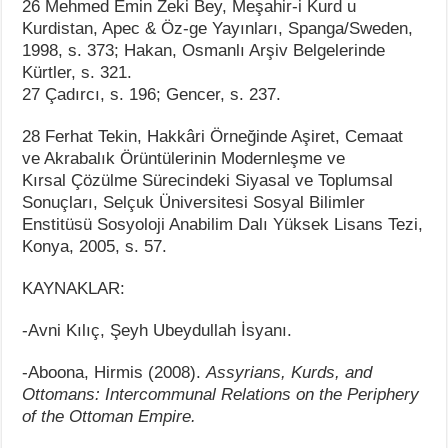
26 Mehmed Emin Zeki Bey, Meşahir-i Kurd u
Kurdistan, Apec & Öz-ge Yayınları, Spanga/Sweden,
1998, s. 373; Hakan, Osmanlı Arşiv Belgelerinde
Kürtler, s. 321.
27 Çadırcı, s. 196; Gencer, s. 237.
28 Ferhat Tekin, Hakkâri Örneğinde Aşiret, Cemaat
ve Akrabalık Örüntülerinin Modernleşme ve
Kırsal Çözülme Sürecindeki Siyasal ve Toplumsal
Sonuçları, Selçuk Üniversitesi Sosyal Bilimler
Enstitüsü Sosyoloji Anabilim Dalı Yüksek Lisans Tezi,
Konya, 2005, s. 57.
KAYNAKLAR:
-Avni Kılıç, Şeyh Ubeydullah İsyanı.
-Aboona, Hirmis (2008).
Assyrians, Kurds, and
Ottomans: Intercommunal Relations on the Periphery
of the Ottoman Empire.