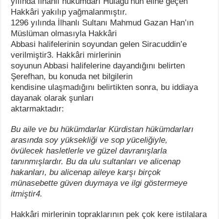
yılında İlhanlı hükümdarı Hülagu’nun eline geçen
Hakkâri yakılıp yağmalanmıştır.
1296 yılında İlhanlı Sultanı Mahmud Gazan Han’ın
Müslüman olmasıyla Hakkâri
Abbasi halifelerinin soyundan gelen Siracuddin’e
verilmiştir3. Hakkâri mirlerinin
soyunun Abbasi halifelerine dayandığını belirten
Şerefhan, bu konuda net bilgilerin
kendisine ulaşmadığını belirtikten sonra, bu iddiaya
dayanak olarak şunları
aktarmaktadır:
Bu aile ve bu hükümdarlar Kürdistan hükümdarları
arasında soy yüksekliği ve sop yüceliğiyle,
övülecek hasletlerle ve güzel davranışlarla
tanınmışlardır. Bu da ulu sultanları ve alicenap
hakanları, bu alicenap aileye karşı birçok
münasebette güven duymaya ve ilgi göstermeye
itmiştir4.
Hakkâri mirlerinin topraklarının pek çok kere istilalara