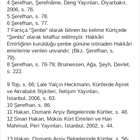
4 Şerefhan, Şerefnâme, Deng Yayınları, Diyarbakır,
2006, s. 76.
5 Şerefhan, s. 78.
6 Şerefhan, s. 77.
7 Farsça “Şenbe” olarak bilinen bu kelime Kürtçede
“Şenbu” olarak telaffuz edilmiştir. Hakkâri
Emirliğinin kurulduğu şenbe gününe istinaden Hakkâri
emirlerine verilen unvandır. (Bkz. Şerefhan, s.
79).
8 Şerefhan, s. 78-79; Bruinessen, Ağa, Şeyh, Devlet,
s. 222.
9 Top, s. 66; Lale Yalçın Heckmann, Kürtlerde Aşiret
ve Akrabalık İlişkileri, İletişim Yayınları,
İstanbul, 2006, s. 63.
10 Şerefhan, s. 86.
11 Hakan, Osmanlı Arşiv Belgelerinde Kürtler, s. 48.
12 Sinan Hakan, Müküs Kürt Emirleri ve Han
Mahmud, Peri Yayınları, İstanbul, 2002, s. 44.
13 Hakan, Osmanlı Arşiv Belgelerinde Kürtler, s. 56-