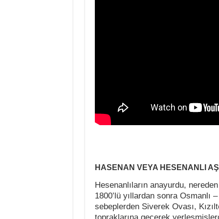
HASENAN VEYA HESENANLI AŞİR
Hesenanlıların anayurdu, nereden ge
1800’lü yıllardan sonra Osmanlı 
sebeplerden Siverek Ovası, Kızıl
topraklarına geçerek yerleşmişlerd