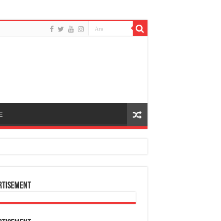
E
rtisement