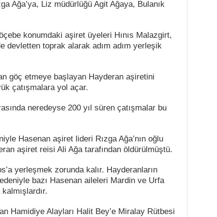
a Ağa’ya, Liz müdürlüğü Agit Ağaya, Bulanık
 göçebe konumdaki aşiret üyeleri Hınıs Malazgirt,
de devletten toprak alarak adım adım yerleşik
’dan göç etmeye başlayan Hayderan aşiretini
ük çatışmalara yol açar.
rasında neredeyse 200 yıl süren çatışmalar bu
iyle Hasenan aşiret lideri Rızga Ağa’nın oğlu
an aşiret reisi Ali Ağa tarafından öldürülmüştü.
os’a yerleşmek zorunda kalır. Hayderanların
nedeniyle bazı Hasenan aileleri Mardin ve Urfa
kalmışlardır.
an Hamidiye Alayları Halit Bey’e Miralay Rütbesi