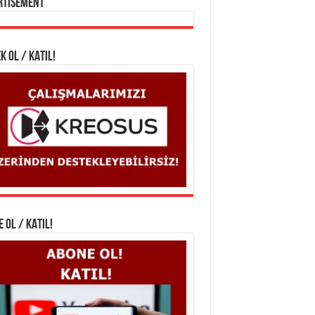
rtisement
K OL / KATIL!
 OL / KATIL!