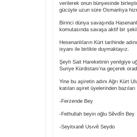
verilerek onun bünyesinde birleştir
gücüyle uzun süre Osmanlıya hiz
Birinci dünya savaşında Hasenanl
komutasında savaşa aktif bir şekild
Hesenanlıların Kürt tarihinde adı
isyanı ile birlikte duymaktayız.
Şeyh Sait Hareketinin yenilgiye uğr
Suriye Kürdistanı’na geçerek orad
Yine bu aşiretin adını Ağrı Kürt 
katılan aşiret üyelerinden bazıları
-Ferzende Bey
-Fethullah beyin oğlu Sêvdîn Bey
-Seyitxanê Usıvê Seydo