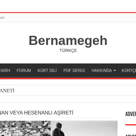
arı
Bernamegeh
TÜRKÇE
TARİH
FORUM
KÜRT DİLİ
PDF DERGİ
HAKKINDA
KÜRTÇ
ANETİ
AN VEYA HESENANLI AŞİRETİ
Adve