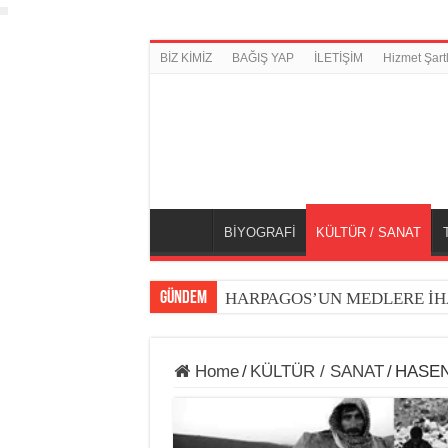
BİZ KİMİZ
BAĞIŞ YAP
İLETİŞİM
Hizmet Şartl
BİYOGRAFİ
KÜLTÜR / SANAT
GÜNDEM
HARPAGOS’UN MEDLERE İH
Home
/
KÜLTÜR / SANAT
/
HASEN