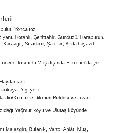
rleri
bulut, Yoncalıöz
lyanı, Kotanlı, Şehittahir, Gündüzü, Karaburun,
Karaağıl, Sıradere, Şatırlar, Abdalbayazıt,
 bir önemli kısmıda Muş dışında Erzurum’da yer
 Haydarhacı
menkaya, Yiğityolu
ardin/Kızıltepe Dikmen Beldesi ve civarı
azıdağı Yağmur köyü ve Ulutaş köyünde
ı Malazgirt, Bulanık, Varto, Ahlât, Muş,