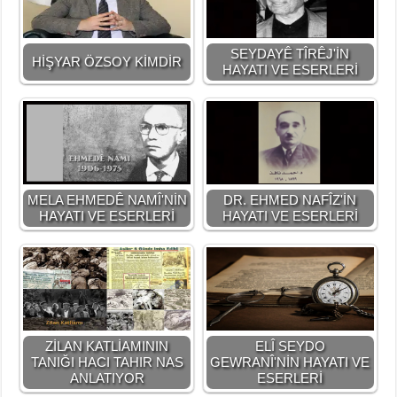
SEYDAYÊ TÎRÊJ'İN
HİŞYAR ÖZSOY KİMDİR
HAYATI VE ESERLERİ
MELA EHMEDÊ NAMÎ'NİN
DR. EHMED NAFÎZ'İN
HAYATI VE ESERLERİ
HAYATI VE ESERLERİ
ZİLAN KATLİAMININ
ELÎ SEYDO
TANIĞI HACI TAHIR NAS
GEWRANÎ'NİN HAYATI VE
ANLATIYOR
ESERLERİ