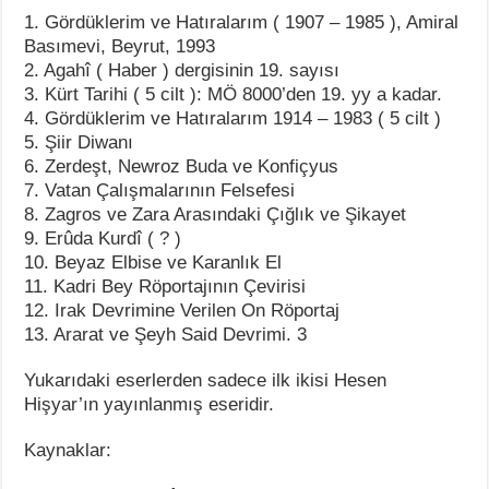
1. Gördüklerim ve Hatıralarım ( 1907 – 1985 ), Amiral
Basımevi, Beyrut, 1993
2. Agahî ( Haber ) dergisinin 19. sayısı
3. Kürt Tarihi ( 5 cilt ): MÖ 8000’den 19. yy a kadar.
4. Gördüklerim ve Hatıralarım 1914 – 1983 ( 5 cilt )
5. Şiir Diwanı
6. Zerdeşt, Newroz Buda ve Konfiçyus
7. Vatan Çalışmalarının Felsefesi
8. Zagros ve Zara Arasındaki Çığlık ve Şikayet
9. Erûda Kurdî ( ? )
10. Beyaz Elbise ve Karanlık El
11. Kadri Bey Röportajının Çevirisi
12. Irak Devrimine Verilen On Röportaj
13. Ararat ve Şeyh Said Devrimi. 3
Yukarıdaki eserlerden sadece ilk ikisi Hesen
Hişyar’ın yayınlanmış eseridir.
Kaynaklar: