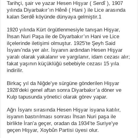
Tarihçi, şair ve yazar Hesen Hişyar ( Serdî ), 1907
yılında Diyarbakır’ın Hênê ( Hani ) ile Lice arasında
kalan Serdê köyünde dünyaya gelmiştir.1
1920 yılında Kürt örgütlenmesiyle tanışan Hişyar,
İhsan Nuri Paşa ile de Diyarbakır’ın Hani ve Lice
ilçelerinde iletişimi olmuştur. 1925’te Şeyh Said
İsyanı’nda yer alır. İsyanın ardından Hesen Hişyar
yaralı olarak yakalanır ve yargılanır, idam cezası alır;
fakat yaşının küçüklüğü sebebiyle cezası 15 yıla
indirilir.
Birkaç yıl da Niğde’ye sürgüne gönderilen Hişyar
1928’deki genel aftan sonra Diyarbakır’a döner ve
Kulp tapusunda yönetici olarak görev yapar.
Ağrı İsyanı sırasında Hesen Hişyar isyana katılır,
isyanın bastırılması sonrası İhsan Nuri paşa ile
birlikte İran’a geçer, oradan da 1934’te Suriye’ye
geçen Hişyar, Xoybûn Partisi üyesi olur.