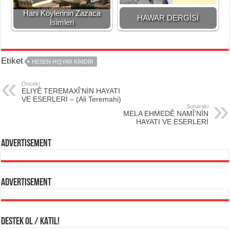
Hani Köylerinin Zazaca
HAWAR DERGİSİ
İsimleri
Etiket
HESEN HIŞYAR KİMDİR
Önceki
ELIYÊ TEREMAXÎ’NİN HAYATI
VE ESERLERİ – (Ali Teremahi)
Sonaraki
MELA EHMEDÊ NAMÎ’NİN
HAYATI VE ESERLERİ
Advertisement
Advertisement
DESTEK OL / KATIL!