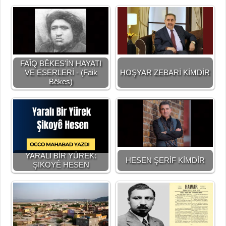
FAÎQ BÊKES'İN HAYATI
VE ESERLERİ - (Faik
HOŞYAR ZEBARİ KİMDİR
Bêkes)
YARALI BİR YÜREK:
HESEN ŞERİF KİMDİR
ŞIKOYÊ HESEN