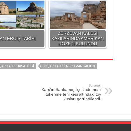
ZERZEVAN KALESİ
AN ERCİŞ TARİHİ
KAZILARINDA AMERİKAN
ROZETİ BULUNDU
AP KALESI KISA BILGI
HOŞAP KALESI NE ZAMAN YAPILDI
Sonaraki
Kars’ın Sarıkamış ilçesinde nesli
tükenme tehlikesi altındaki toy
kuşları görüntülendi.