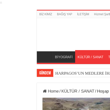
BİZ KİMİZ
BAĞIŞ YAP
İLETİŞİM
Hizmet Şartl
BİYOGRAFİ
KÜLTÜR / SANAT
GÜNDEM
HARPAGOS’UN MEDLERE İH
Home
/
KÜLTÜR / SANAT
/
Hoşap K