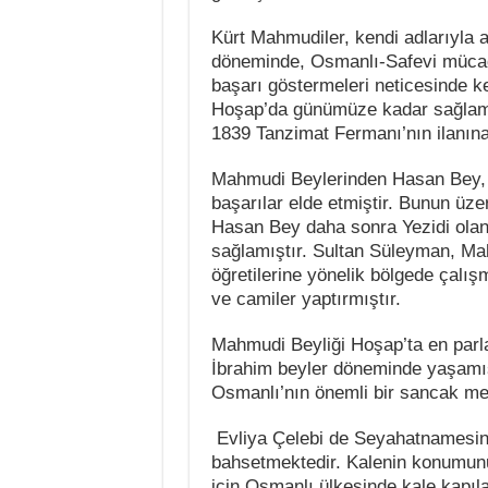
Kürt Mahmudiler, kendi adlarıyla a
döneminde, Osmanlı-Safevi mücad
başarı göstermeleri neticesinde ken
Hoşap’da günümüze kadar sağlam k
1839 Tanzimat Fermanı’nın ilanına
Mahmudi Beylerinden Hasan Bey, O
başarılar elde etmiştir. Bunun üzer
Hasan Bey daha sonra Yezidi olan
sağlamıştır. Sultan Süleyman, Mah
öğretilerine yönelik bölgede çalı
ve camiler yaptırmıştır.
Mahmudi Beyliği Hoşap’ta en parl
İbrahim beyler döneminde yaşamışt
Osmanlı’nın önemli bir sancak me
Evliya Çelebi de Seyahatnamesin
bahsetmektedir. Kalenin konumunu 
için Osmanlı ülkesinde kale kapıla