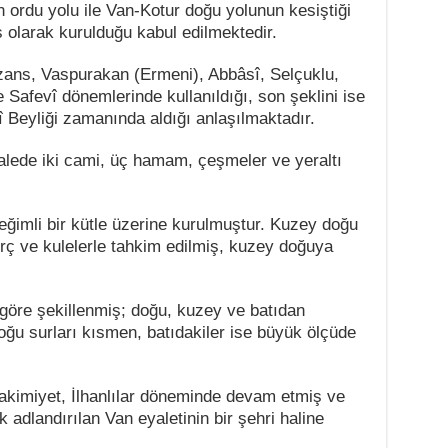
ordu yolu ile Van-Kotur doğu yolunun kesiştiği
 olarak kurulduğu kabul edilmektedir.
izans, Vaspurakan (Ermeni), Abbâsî, Selçuklu,
 Safevî dönemlerinde kullanıldığı, son şeklini ise
 Beyliği zamanında aldığı anlaşılmaktadır.
kalede iki cami, üç hamam, çeşmeler ve yeraltı
ğimli bir kütle üzerine kurulmuştur. Kuzey doğu
urç ve kulelerle tahkim edilmiş, kuzey doğuya
 göre şekillenmiş; doğu, kuzey ve batıdan
oğu surları kısmen, batıdakiler ise büyük ölçüde
akimiyet, İlhanlılar döneminde devam etmiş ve
adlandırılan Van eyaletinin bir şehri haline