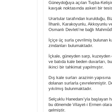
Güneydoğuya açılan Tuşba-Kelişin 
kavşak noktasında askeri bir tesis
Urartular tarafından kurulduğu, B
İlhanlı, Karakoyunlu, Akkoyunlu ve
Osmanlı Devleti’ne bağlı Mahmûdî
İçiçe üç surla çevrilmiş bulunan 
zindanları bulumaktadır.
İçkale, güneyden sarp, kuzeyden e
ve batıda kale beden duvarları, b
ikinci bir tahkimat yapılmıştır.
Dış kale surları arazinin yapısına
dolanan surlarla çevrelenmiştir. D
yıkılmış bulunmaktadır.
Selçuklu Hanedanı’yla başlayan h
bu dönemde Vilayet-i Ermen olarak 
gelmiştir.