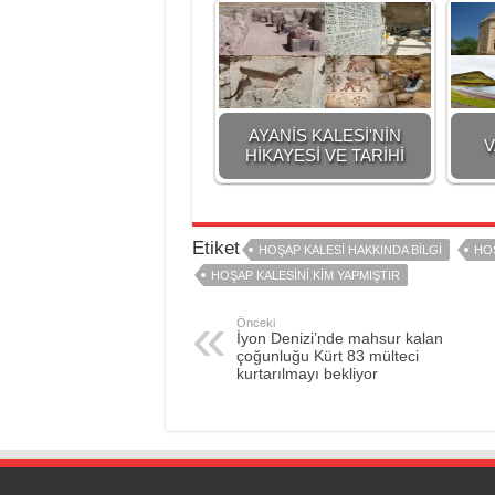
AYANİS KALESİ'NİN
V
HİKAYESİ VE TARİHİ
Etiket
HOŞAP KALESI HAKKINDA BILGI
HOŞ
HOŞAP KALESINI KIM YAPMIŞTIR
Önceki
İyon Denizi’nde mahsur kalan
çoğunluğu Kürt 83 mülteci
kurtarılmayı bekliyor