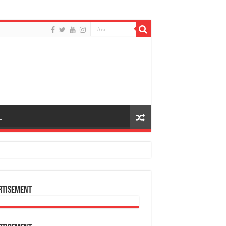
E
rtisement