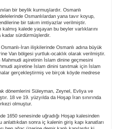
nılan bir beylik kurmuşlardır. Osmanlı
elelerinde Osmanlılardan yana tavır koyup,
dilerine bir takım imtiyazlar verilmiştir.
almış kalede yaşayan bu beyler varlıklarını
 kadar sürdürmüşlerdir.
smanlı-İran ilişkilerinde Osmanlı adına büyük
ine Van bölgesi yurtluk-ocaklık olarak verilmiştir.
 Mahmudi aşiretinin İslam dinine geçmesini
mudi aşiretine İslam dinini tanıtmak için İslam
şmalar gerçekleştirmiş ve birçok köyde medrese
ak dönemlerini Süleyman, Zeynel, Evliya ve
ır. 18 ve 19. yüzyılda da Hoşap İran sınırında
rkezi olmuştur.
de 1650 senesinde uğradığı Hoşap kalesinden
anlattıkdan sonra iç kalenin giriş kapı kanatları
rı hep ağaç üzerine demir kaplı kapılardır ki,