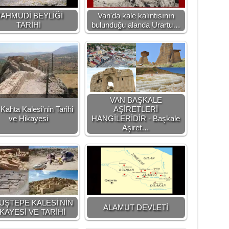
AHMUDİ BEYLİĞİ
Van'da kale kalıntısının
TARİHİ
bulunduğu alanda Urartu…
VAN BAŞKALE
Kahta Kalesi'nin Tarihi
AŞİRETLERİ
ve Hikayesi
HANGİLERİDİR - Başkale
Aşiret…
UŞTEPE KALESİ'NİN
ALAMUT DEVLETİ
KAYESİ VE TARİHİ