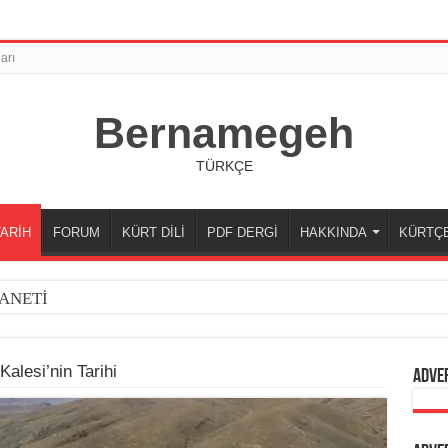
arı
Bernamegeh
TÜRKÇE
TARİH
FORUM
KÜRT DİLİ
PDF DERGİ
HAKKINDA
KÜRTÇ
ANETİ
alesi’nin Tarihi
Adve