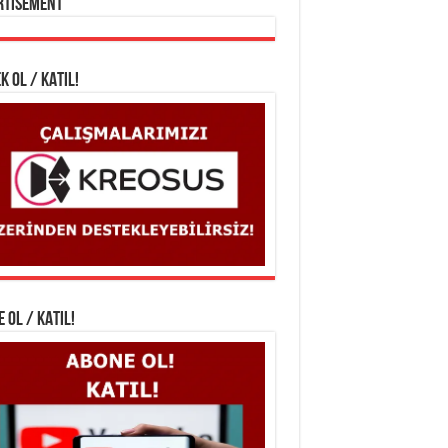
rtisement
K OL / KATIL!
 OL / KATIL!