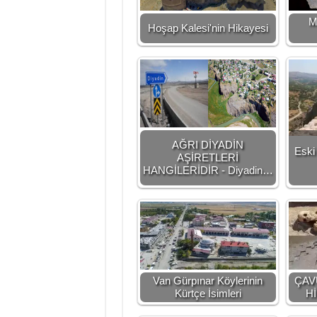
M
Hoşap Kalesi'nin Hikayesi
AĞRI DİYADİN
Eski 
AŞİRETLERİ
HANGİLERİDİR - Diyadin…
Van Gürpınar Köylerinin
ÇAV
Kürtçe İsimleri
Hİ