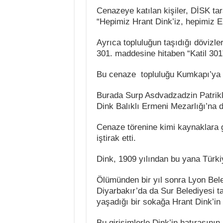
Cenazeye katılan kişiler, DİSK ta
“Hepimiz Hrant Dink’iz, hepimiz Erm
Ayrıca topluluğun taşıdığı dövizl
301. maddesine hitaben “Katil 301
Bu cenaze topluluğu Kumkapı’ya 
Burada Surp Asdvadzadzin Patrikli
Dink Balıklı Ermeni Mezarlığı’na de
Cenaze törenine kimi kaynaklara gö
iştirak etti.
Dink, 1909 yılından bu yana Türkiy
Ölümünden bir yıl sonra Lyon Bele
Diyarbakır’da da Sur Belediyesi t
yaşadığı bir sokağa Hrant Dink’in a
Bu girişimlerle Dink’in hatırasını