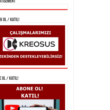
rtisement
K OL / KATIL!
 OL / KATIL!