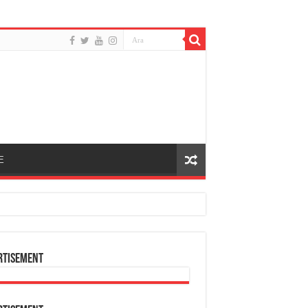
E
rtisement