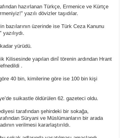
rafından hazırlanan Türkçe, Ermenice ve Kürtçe
eniyiz!” yazılı dövizler taşıdılar.
erin bazılarının üzerinde ise Türk Ceza Kanunu
” yazılıydı.
kadar yürüdü.
k Kilisesinde yapılan dinî törenin ardından Hrant
fnedildi .
re 40 bin, kimilerine göre ise 100 bin kişi
e’de suikastle öldürülen 62. gazeteci oldu.
diyesi tarafından şehirdeki bir sokağa,
arafından Süryani ve Müslümanların bir arada
dının verilmesi kararlaştırıldı.
n bu sokak adlarında yaşatılması amaçlandı.