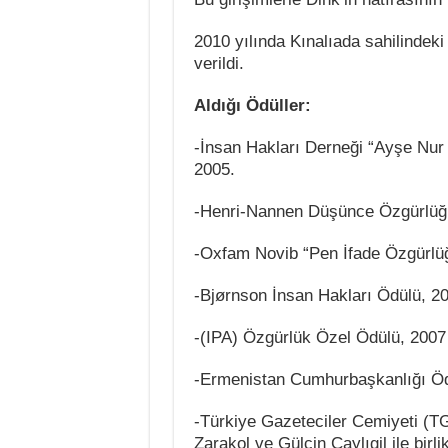
2010 yılında Kınalıada sahilindek
verildi.
Aldığı Ödüller:
-İnsan Hakları Derneği “Ayşe Nur
2005.
-Henri-Nannen Düşünce Özgürlüğü
-Oxfam Novib “Pen İfade Özgürlü
-Bjørnson İnsan Hakları Ödülü, 2
-(IPA) Özgürlük Özel Ödülü, 2007
-Ermenistan Cumhurbaşkanlığı Öd
-Türkiye Gazeteciler Cemiyeti (T
Zarakol ve Gülçin Çaylıgil ile birli