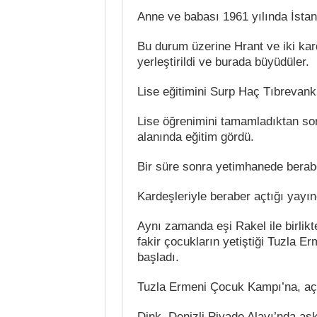
Anne ve babası 1961 yılında İstan
Bu durum üzerine Hrant ve iki ka
yerleştirildi ve burada büyüdüler.
Lise eğitimini Surp Haç Tıbrevank
Lise öğrenimini tamamladıktan son
alanında eğitim gördü.
Bir süre sonra yetimhanede beraber
Kardeşleriyle beraber açtığı yayıne
Aynı zamanda eşi Rakel ile birlikt
fakir çocukların yetiştiği Tuzla
başladı.
Tuzla Ermeni Çocuk Kampı’na, açıl
Dink, Denizli Piyade Alayı’nda ask