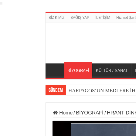
BİZ KİMİZ
BAĞIŞ YAP
İLETİŞİM
Hizmet Şartl
BİYOGRAFİ
KÜLTÜR / SANAT
GÜNDEM
HARPAGOS’UN MEDLERE İH
Home
/
BİYOGRAFİ
/
HRANT DİN