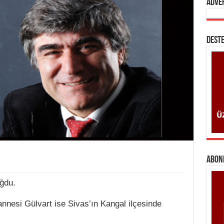
Adve
DESTE
ABONE
ğdu.
annesi Gülvart ise Sivas’ın Kangal ilçesinde