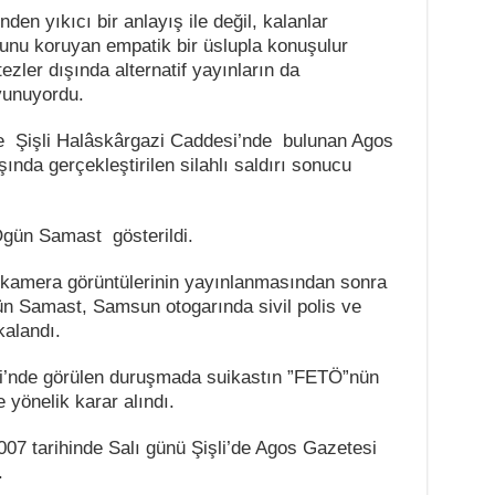
den yıkıcı bir anlayış ile değil, kalanlar
urunu koruyan empatik bir üslupla konuşulur
ezler dışında alternatif yayınların da
avunuyordu.
e Şişli Halâskârgazi Caddesi’nde bulunan Agos
ında gerçekleştirilen silahlı saldırı sonucu
 Ogün Samast gösterildi.
 kamera görüntülerinin yayınlanmasından sonra
ün Samast, Samsun otogarında sivil polis ve
kalandı.
i’nde görülen duruşmada suikastın ”FETÖ”nün
 yönelik karar alındı.
07 tarihinde Salı günü Şişli’de Agos Gazetesi
.