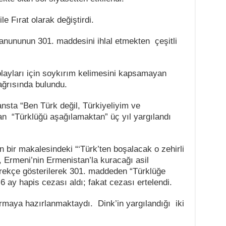
e Fırat olarak değiştirdi.
nununun 301. maddesini ihlal etmekten çeşitli
layları için soykırım kelimesini kapsamayan
ağrısında bulundu.
ansta “Ben Türk değil, Türkiyeliyim ve
an “Türklüğü aşağılamaktan” üç yıl yargılandı
 bir makalesindeki “‘Türk’ten boşalacak o zehirli
, Ermeni’nin Ermenistan’la kuracağı asil
rekçe gösterilerek 301. maddeden “Türklüğe
6 ay hapis cezası aldı; fakat cezası ertelendi.
rmaya hazırlanmaktaydı. Dink’in yargılandığı iki