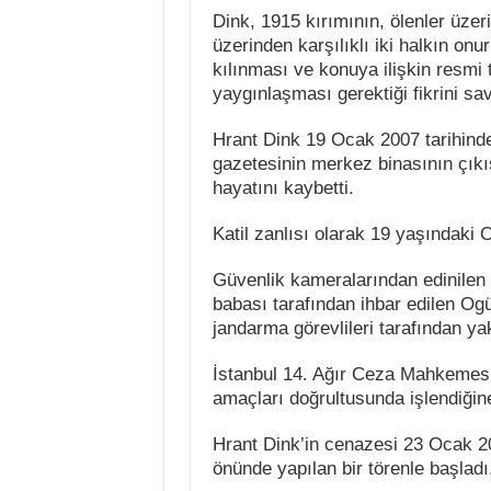
Dink, 1915 kırımının, ölenler üzerin
üzerinden karşılıklı iki halkın on
kılınması ve konuya ilişkin resmi t
yaygınlaşması gerektiği fikrini s
Hrant Dink 19 Ocak 2007 tarihind
gazetesinin merkez binasının çıkış
hayatını kaybetti.
Katil zanlısı olarak 19 yaşındaki
Güvenlik kameralarından edinilen
babası tarafından ihbar edilen Og
jandarma görevlileri tarafından ya
İstanbul 14. Ağır Ceza Mahkemes
amaçları doğrultusunda işlendiğine
Hrant Dink’in cenazesi 23 Ocak 20
önünde yapılan bir törenle başladı