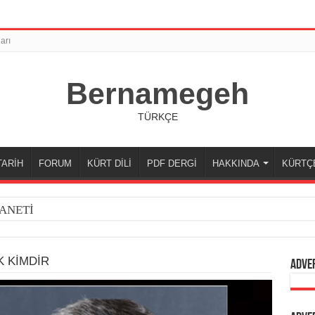
arı
Bernamegeh
TÜRKÇE
TARİH
FORUM
KÜRT DİLİ
PDF DERGİ
HAKKINDA
KÜRTÇ
ANETİ
K KİMDİR
Adve