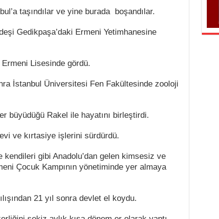
bul’a taşındılar ve yine burada boşandılar.
rdeşi Gedikpaşa’daki Ermeni Yetimhanesine
 Ermeni Lisesinde gördü.
ra İstanbul Üniversitesi Fen Fakültesinde zooloji
 büyüdüğü Rakel ile hayatını birleştirdi.
vi ve kırtasiye işlerini sürdürdü.
e kendileri gibi Anadolu’dan gelen kimsesiz ve
 Ermeni Çocuk Kampının yönetiminde yer almaya
ışından 21 yıl sonra devlet el koydu.
erliğini sekiz aylık kısa dönem er olarak yaptı.