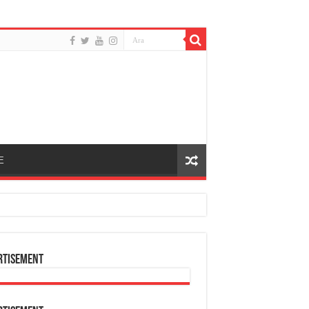
E
rtisement