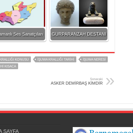
amanlı Ses Sanatçıları
GURPARANZAH DESTANI
KRALLIĞI KONUSU
İŞUWA KRALLIĞI TARİHİ
İŞUWA NERESİ
Hİ KISACA
Sonaraki
ASKER DEMİRBAŞ KİMDİR
A SAYFA