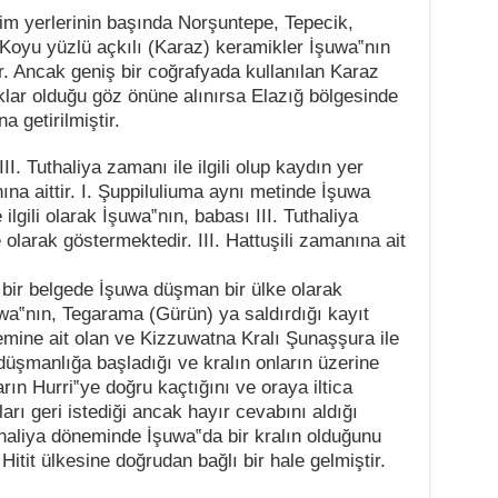
şim yerlerinin başında Norşuntepe, Tepecik,
 Koyu yüzlü açkılı (Karaz) keramikler İşuwa‟nın
r. Ancak geniş bir coğrafyada kullanılan Karaz
ıklar olduğu göz önüne alınırsa Elazığ bölgesinde
 getirilmiştir.
III. Tuthaliya zamanı ile ilgili olup kaydın yer
ına aittir. I. Şuppiluliuma aynı metinde İşuwa
 ilgili olarak İşuwa‟nın, babası III. Tuthaliya
olarak göstermektedir. III. Hattuşili zamanına ait
ir belgede İşuwa düşman bir ülke olarak
a‟nın, Tegarama (Gürün) ya saldırdığı kayıt
mine ait olan ve Kizzuwatna Kralı Şunaşşura ile
düşmanlığa başladığı ve kralın onların üzerine
rın Hurri‟ye
doğru kaçtığını ve oraya iltica
ları geri istediği
ancak hayır cevabını aldığı
Tuthaliya döneminde İşuwa‟da
bir kralın olduğunu
Hitit ülkesine doğrudan bağlı bir hale
gelmiştir.