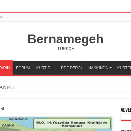
arı
Bernamegeh
TÜRKÇE
TARİH
FORUM
KÜRT DİLİ
PDF DERGİ
HAKKINDA
KÜRTÇ
ANETİ
ĞI
Adve