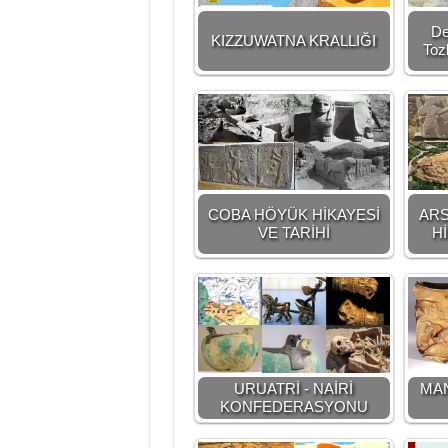
De
KIZZUWATNA KRALLIĞI
Toz
COBA HÖYÜK HİKAYESİ
AR
VE TARİHİ
Hİ
URUATRİ - NAİRİ
MA
KONFEDERASYONU