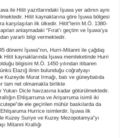
wa ile Hitit yazıtlarındaki İşuwa yer adının aynı
ilmektedir. Hitit kaynaklarına göre İşuwa bölgesi
a karşılaşılan ilk ülkedir. Hitit‟lerin M.Ö. 1380-
 yapılan anlaşmadaki “Fırat’ı geçtim ve İşuwa’ya
dan yararlı bilgi vermektedir.
5 dönemi İşuwa‟nın, Hurri-Mitanni ile çağdaş
k Hitit kaynaklarında İşuwa memleketinde Hurri
lduğu bilgisini M.Ö. 1450 yılından itibaren
ünkü Elazığ ilinin bulunduğu coğrafyayı
ise Kuzeyde Murat
Irmağı, batı ve güneybatıda
ır tam net olmamakla birlikte
 Yukarı Dicle havzasına kadar götürülmektedir.
allığın Ehlişarruma ve Arişarruma isimli iki
rucutepe‟de ele geçirilen mühür baskılarda da
Ehlişaruma Hurrice isimlerdir. İşuwa ilk
ile
Kuzey Suriye ve Kuzey Mezopotamya‟yı
şı Mitanni Krallığı