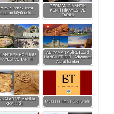
GERMANİCİA ANTİK
rsim'in Pertek ilçesi
KENTİ HİKAYESİ VE
koparan köyündeki…
TARİHİ
ADIYAMAN AŞİRETLERİ
SLANTEPE HÖYÜĞÜ
HANGİLERİDİR - Adıyaman
KAYESİ VE TARİHİ
Aşiret İsimleri
NNALAR VE MANNA
Muazzez İlmiye Çığ Kimdir
KRALLIĞI