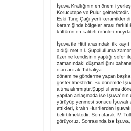
İşuwa Krallığının en önemli yerle
Korucutepe ve
Pulur gelmektedir.
Eski Tunç Çağı yerli
keramikleridi
keramiğinde bölgeler arası
farklıl
kültürün en kaliteli ürünleri
meydana
İşuwa ile Hitit arasındaki ilk kayıt 
aldığı metin I. Şuppiluliuma zaman
üzerine
kendisinin yaptığı sefer ile
zamanındaki
düşmanlığını bahane 
olan ancak Tuthaliya
dönemine gönderme yapan başka b
gösterilmektedir. Bu
dönemde İşuw
altına alınmıştır.Şuppiluliama
döne
yapılan anlaşmada ise İşuwa‟nın
yürüyüp yenmesi sonucu İşuwalıla
ettikleri, kralın Hurrilerden İşuwalı
belirtilmektedir. Son olarak IV. 
görüyoruz. Sonrasında ise İşuwa, 