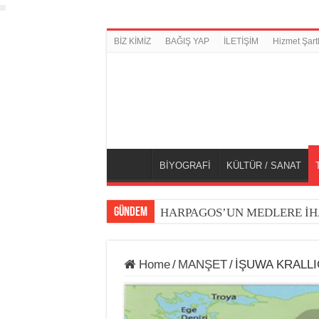
BİZ KİMİZ
BAĞIŞ YAP
İLETİŞİM
Hizmet Şartl
BİYOGRAFİ
KÜLTÜR / SANAT
GÜNDEM
HARPAGOS’UN MEDLERE İH
Home
/
MANŞET
/
İŞUWA KRALLI