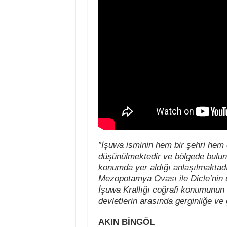
”İşuwa isminin hem bir şehri hem de 
düşünülmektedir ve bölgede buluna
konumda yer aldığı anlaşılmaktadı
Mezopotamya Ovası ile Dicle’nin üs
İşuwa Krallığı coğrafi konumunun 
devletlerin arasında gerginliğe v
AKIN BİNGÖL