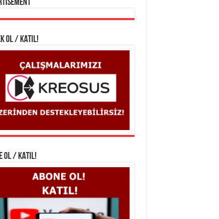
rtisement
K OL / KATIL!
 OL / KATIL!