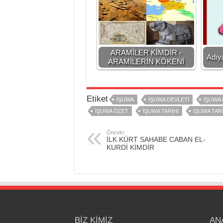
ARAMİLER KİMDİR -
Adıy
ARAMİLERİN KÖKENİ
Etiket
İŞUWA
İŞUWA DEVLETİ
İŞUWA 
İŞUWA ÖZET
İŞUWA TARİHİ
İŞUWA TARİ
Önceki
İLK KÜRT SAHABE CABAN EL-
KURDİ KİMDİR
BİZ KİMİZ
AN