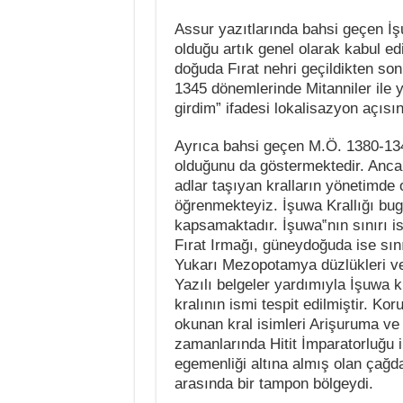
Assur yazıtlarında bahsi geçen İşu
olduğu
artık genel olarak kabul ed
doğuda Fırat
nehri geçildikten sonr
1345 dönemlerinde
Mitanniler ile
girdim” ifadesi lokalisazyon
açısın
Ayrıca bahsi geçen M.Ö. 1380-134
olduğunu da
göstermektedir. Anca
adlar taşıyan kralların
yönetimde o
öğrenmekteyiz. İşuwa Krallığı
bug
kapsamaktadır. İşuwa‟nın sınırı 
Fırat Irmağı, güneydoğuda ise sın
Yukarı Mezopotamya düzlükleri ve
Yazılı
belgeler yardımıyla İşuwa kr
kralının ismi
tespit edilmiştir. Ko
okunan kral isimleri
Arişuruma ve 
zamanlarında Hitit İmparatorluğu 
egemenliği altına almış olan çağda
arasında bir tampon bölgeydi.