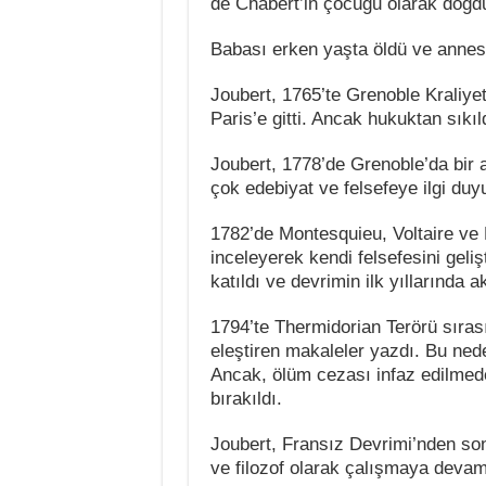
de Chabert’in çocuğu olarak doğd
Babası erken yaşta öldü ve annes
Joubert, 1765’te Grenoble Kraliye
Paris’e gitti. Ancak hukuktan sıkı
Joubert, 1778’de Grenoble’da bir
çok edebiyat ve felsefeye ilgi duy
1782’de Montesquieu, Voltaire ve 
inceleyerek kendi felsefesini geli
katıldı ve devrimin ilk yıllarında ak
1794’te Thermidorian Terörü sıras
eleştiren makaleler yazdı. Bu nede
Ancak, ölüm cezası infaz edilmed
bırakıldı.
Joubert, Fransız Devrimi’nden so
ve filozof olarak çalışmaya devam 