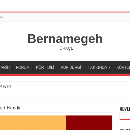
arı
Bernamegeh
TÜRKÇE
TARİH
FORUM
KÜRT DİLİ
PDF DERGİ
HAKKINDA
KÜRTÇ
ANETİ
rt Kimdir
Adve