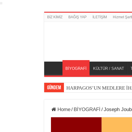
BİZ KİMİZ
BAĞIŞ YAP
İLETİŞİM
Hizmet Şartl
BİYOGRAFİ
KÜLTÜR / SANAT
GÜNDEM
HARPAGOS’UN MEDLERE İH
Home
/
BİYOGRAFİ
/
Joseph Joube