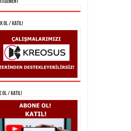
rtisement
K OL / KATIL!
 OL / KATIL!