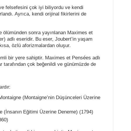
e felsefesini çok iyi biliyordu ve kendi
ndı. Ayrıca, kendi orijinal fikirlerini de
’de ölümünden sonra yayınlanan Maximes et
 adlı eseridir. Bu eser, Joubert’in yaşam
 kısa, özlü aforizmalardan oluşur.
mli bir yere sahiptir. Maximes et Pensées adlı
lar tarafından çok beğenildi ve günümüzde de
ardır:
ontaigne (Montaigne’nin Düşünceleri Üzerine
me (İnsanın Eğitimi Üzerine Deneme) (1794)
860)