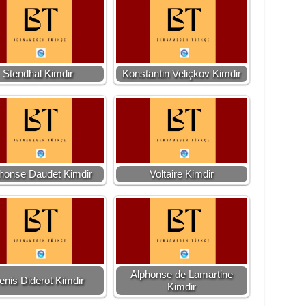
Stendhal Kimdir
Konstantin Veliçkov Kimdir
honse Daudet Kimdir
Voltaire Kimdir
Alphonse de Lamartine
enis Diderot Kimdir
Kimdir