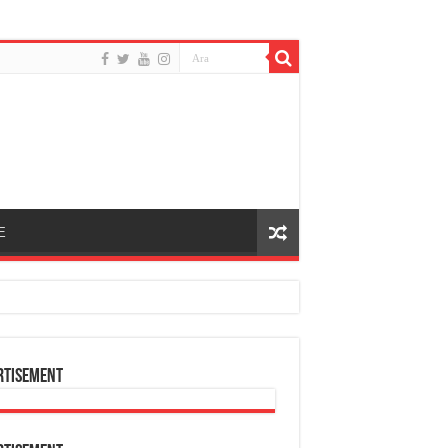
E
rtisement