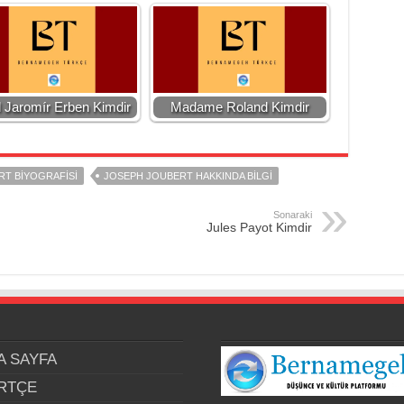
l Jaromír Erben Kimdir
Madame Roland Kimdir
T BIYOGRAFISI
JOSEPH JOUBERT HAKKINDA BILGI
Sonaraki
Jules Payot Kimdir
A SAYFA
RTÇE