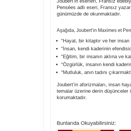
Joubert’in eserleri, Fransız edebi
Pensées adlı eseri, Fransız yazarl
günümüzde de okunmaktadır.
Aşağıda, Joubert’in Maximes et Pens
“Hayat, bir kitaptır ve her insan 
“İnsan, kendi kaderinin efendisid
“Eğitim, bir insanın aklına ve kal
“Özgürlük, insanın kendi kaderin
“Mutluluk, anın tadını çıkarmaktı
Joubert’in aforizmaları, insan haya
temalar üzerine derin düşünceler i
korumaktadır.
Bunlarıda Okuyabilirsiniz: