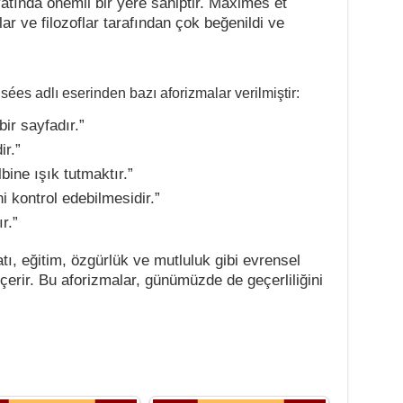
yatında önemli bir yere sahiptir. Maximes et
ar ve filozoflar tarafından çok beğenildi ve
ées adlı eserinden bazı aforizmalar verilmiştir:
bir sayfadır.”
ir.”
bine ışık tutmaktır.”
i kontrol edebilmesidir.”
r.”
tı, eğitim, özgürlük ve mutluluk gibi evrensel
çerir. Bu aforizmalar, günümüzde de geçerliliğini