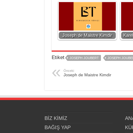
Joseph de Maistre Kimdir
Kare
Etiket
JOSEPH JOUBERT
JOSEPH JOUBER
Önceki
Joseph de Maistre Kimdir
BİZ KİMİZ
AN
BAĞIŞ YAP
KÜ