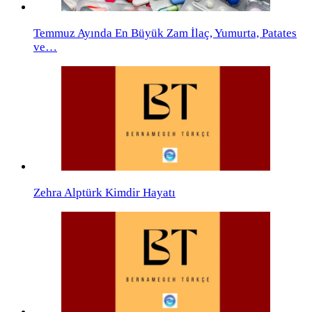
Temmuz Ayında En Büyük Zam İlaç, Yumurta, Patates
ve…
Zehra Alptürk Kimdir Hayatı