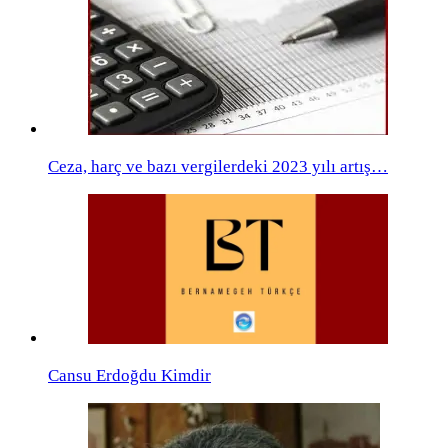
Ceza, harç ve bazı vergilerdeki 2023 yılı artış…
Cansu Erdoğdu Kimdir