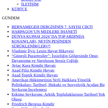
İLETİŞİM
KÜRTÇE
GÜNDEM
BERNAMEGEH DERGİSİNİN 7. SAYISI ÇIKTI
HARPAGOS’UN MEDLERE İHANETİ
DÜNYA KUPASI 2026’DA TOP ARDINDA
KOŞAN(LAR), NEYİN PEŞİNDEN
SÜRÜKLENİR(LER)?!
Vladimir İlyiç Lenin Hayat Hikayesi
“Güneşli Pazartesiler”: İşsizliğin Gölgesinde Onur,
Dayanışma ve Varoluşun Sessiz Çığlığı
Aytaç Kara Kimdir Hayatı
Azad Filiz Kimdir Hayatı
Azad Toptik Kimdir Hayatı
Amerikan Hükümetinin Yerli Halklara Yönelik
Politikaları: Tarihsel, Hukuki ve Sosyolojik Açıdan Bir
Soykırım İncelemesi
Eskimo Soykırımı: Arktik Topluluklarının Tarihsel Yok
Oluşu
Friedrich Bergius Kimdir