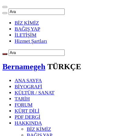
BİZ KİMİZ
BAĞIŞ YAP
İLETİŞİM
Hizmet Şartları
Bernamegeh
TÜRKÇE
ANA SAYFA
BİYOGRAFİ
KÜLTÜR / SANAT
TARİH
FORUM
KÜRT DİLİ
PDF DERGİ
HAKKINDA
BİZ KİMİZ
BAĞIŞ YAP