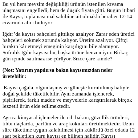
Bu yıl hem mevsim değişikliği ürünün istenilen kıvama
ulaşmasını engelledi, hem de düşük fiyata gitti. Bugün itibari
ile Kaysı, toplaması mal sahibine ait olmakla beraber 12-14
civarında alıcı buluyor.
Iğdır’da kayısı bahçeleri gittikçe azalıyor. Zarar eden üretici
bahçeleri sökmek zorunda kalıyor. Üretim azalıyor. Çiftçi
bırakın kâr etmeyi emeğinin karşılığını bile alamıyor.
Sofralık Iğdır kaysısı bu, başka ürüne benzemiyor. Birkaç
gün içinde satılmaz ise çürüyor. Sizce çare kimde?
(Not: Yatırım yapılırsa bakın kayısımızdan neler
üretebilir:
Kayısı çağala, olgunlaşmış ve güneşte kurutulmuş haliyle
doğal şekilde tüketilebilir. Aynı zamanda işlenerek,
pişirilerek, farklı madde ve meyvelerle karıştırılarak birçok
lezzetli ürün elde edilmektedir.
Ayrıca kimyasal işlemeler ile cilt bakım, güzellik ürünleri,
tıbbi ilaçlarda, parfüm ve araç kokuları üretilmektedir. Uzun
süre tüketime uygun kalabilmesi için kükürtlü özel odada 12
saat bekletilen kuru kayısı en bilinen halidir. Kayısı