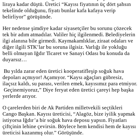
liraya kadar düştü. Üretici “Kayısı fiyatının üç dört şahsın
tekelinde olduğunu, fiyatı bunlar kafa kafaya verip
belirliyor” görüşünde.
Her nedense şimdiye kadar siyasetçiler bu sorunu çözecek
tek bir adım atmadılar. Valiler hiç ilgilenmedi. Belediyelerin
ilgi alanına bile girmedi. Kaymakamlıklar, ziraat odaları ve
diğer ilgili STK’lar bu soruna ilgisiz. Varlığı ile yokluğu
belli olmayan Iğdır Ticaret ve Sanayi Odası bu konuda da
duyarsız…
Bu yılda zarar eden üretici kooperatifleşip soğuk hava
depoları açmıyor! Açamıyor. “Kaysı ağaçları gübresiz,
ilaçsız kaldı, su parası, verilen emek, kayısımız para etmiyor.
Geçinemiyoruz,” Diye feryat eden üretici çareyi hep başka
yerlerde arıyor.
O çarelerden biri de Ak Partiden milletvekili seçtikleri
Cango Başkan. Kayısı üreticisi, “Alagöz, bize iyilik yapmak
istiyorsa Iğdır’a bir soğuk hava deposu yapsın. Fiyatları
çiftçinin lehine çevirsin. Böylece hem kendisi hem de kayısı
üreticisi kazanmış olur.” Görüşünde.