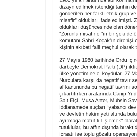
1960 yılları arasında adı konmamı
dizayn edilmek istendiği tarihin d
gönderilen her farklı etnik grup v
misafir” oldukları ifade edilmişti. 
oldukları düşüncesinde olan dönem
“Zorunlu misafirler”in bir şekilde
komutanı Sabri Koçak’ın direnişi o
kişinin akıbeti faili meçhul olarak 
27 Mayıs 1960 tarihinde Ordu içind
darbeyle Demokrat Parti (DP) iktid
ülke yönetimine el koydular. 27 Ma
Nurculara karşı da negatif tavır s
af kanununda bu negatif tavrını so
çıkartılırken aralarında Canip Yıl
Sait Elçi, Musa Anter, Muhsin Şava
iddianamede suçları “yabancı devle
ve devletin hakimiyeti altında bul
ayırmağa matuf fiil işlemek” olarak
tutuklular, bu affın dışında bırakıl
icraatı ise toplu gözaltı operasy