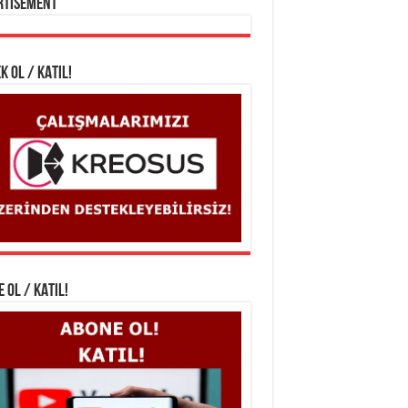
rtisement
K OL / KATIL!
 OL / KATIL!