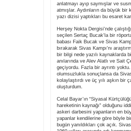
anlatmayı ayıp saymışlar ve susmu
atmışlar. Aydınların da büyük bir
yazı dizisi yaptıkları bu esaret ka
Herşey Nokta Dergisi’nde çalışt
seçilen Sertaç Bucak’la bir röport
babası Faik Bucak ve Sivas Kamp
bırakarak Sivas Kampı’nı araştırm
bir bilgi nede yazılı kaynaklarda
anılarında ve Alev Alatlı ve Sait 
geçiyordu. Fazla bir ayrıntı yokt
olumsuzlukla sonuçlansa da Sivas 
kolaylaştırdı ve üç yılı aşkın bir
oluşturdum.
Celal Bayar’ın “Siyasal Kürtçülü
hareketinin kaynağı” olduğunu idd
askeri darbesini yapanların en büy
yapanlar kendilerine göre böyle bi
bugün yanıldıkları çok açık. Sivas