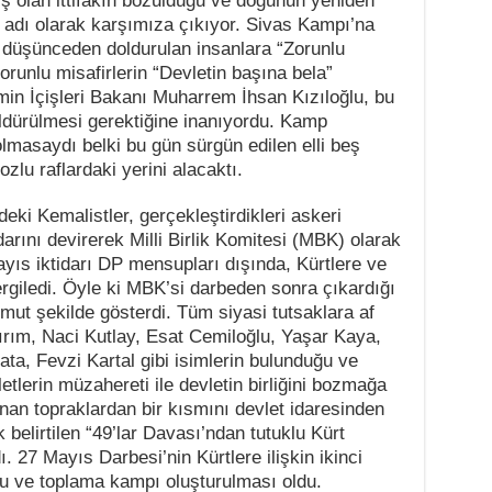
ş olan ittifakın bozulduğu ve doğunun yeniden
e adı olarak karşımıza çıkıyor. Sivas Kampı’na
e düşünceden doldurulan insanlara “Zorunlu
Zorunlu misafirlerin “Devletin başına bela”
in İçişleri Bakanı Muharrem İhsan Kızıloğlu, bu
 öldürülmesi gerektiğine inanıyordu. Kamp
lmasaydı belki bu gün sürgün edilen elli beş
tozlu raflardaki yerini alacaktı.
eki Kemalistler, gerçekleştirdikleri askeri
arını devirerek Milli Birlik Komitesi (MBK) olarak
yıs iktidarı DP mensupları dışında, Kürtlere ve
ergiledi. Öyle ki MBK’si darbeden sonra çıkardığı
mut şekilde gösterdi. Tüm siyasi tutsaklara af
dırım, Naci Kutlay, Esat Cemiloğlu, Yaşar Kaya,
ta, Fevzi Kartal gibi isimlerin bulunduğu ve
tlerin müzahereti ile devletin birliğini bozmağa
unan topraklardan bir kısmını devlet idaresinden
 belirtilen “49’lar Davası’ndan tutuklu Kürt
dı. 27 Mayıs Darbesi’nin Kürtlere ilişkin ikinci
onu ve toplama kampı oluşturulması oldu.