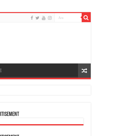
E
rtisement