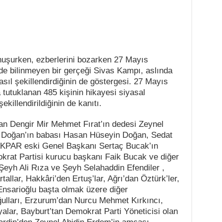
uşurken, ezberlerini bozarken 27 Mayıs
 de bilinmeyen bir gerçeği Sivas Kampı, aslında
sıl şekillendirdiğinin de göstergesi. 27 Mayıs
 tutuklanan 485 kişinin hikayesi siyasal
ekillendirildiğinin de kanıtı.
olan Dengir Mir Mehmet Fırat’ın dedesi Zeynel
n Doğan’ın babası Hasan Hüseyin Doğan, Sedat
KPAR eski Genel Başkanı Sertaç Bucak’ın
krat Partisi kurucu başkanı Faik Bucak ve diğer
 Şeyh Ali Rıza ve Şeyh Selahaddin Efendiler ,
allar, Hakkâri’den Ertuş’lar, Ağrı’dan Öztürk’ler,
Ensarioğlu başta olmak üzere diğer
oğulları, Erzurum’dan Nurcu Mehmet Kırkıncı,
lar, Bayburt’tan Demokrat Parti Yöneticisi olan