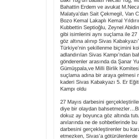
Baki Tuğ’un babası Necati Tuğ, M
Bahattin Erdem ve avukat M.Necat
Malatya’dan Sait Çekmegil, Van CH
Bozo Kemal Lakaplı Kemal Yıldırı
Kubbettin Septioğlu, Zeynel Abidin
gibi isimlerini aynı suçlama ile 
göz altına alınıp Sivas Kabakyazı’
Türkiye’nin şekillenme biçimini k
adlandırılan Sivas Kampı’ndan b
gönderenler arasında da Şanar Yu
Gümüşpala,ve Milli Birlik Komitesi
suçlama adına bir araya gelmesi 
kaderi Sivas Kabakyazı 5. Er Eğit
Kampı oldu
27 Mayıs darbesini gerçekleştirile
diye bir olaydan bahsetmezler…Bi
dokuz ay boyunca göz altında tutu
anılarında ne de sohbetlerinde bu
darbesini gerçekleştirenler bu ka
etmezken, Sivas’a götürülenlerde k