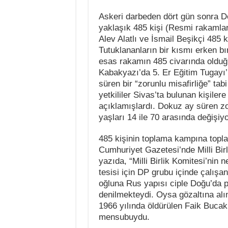
Askeri darbeden dört gün sonra 
yaklaşık 485 kişi (Resmi rakamla
Alev Alatlı ve İsmail Beşikçi 485 
Tutuklananların bir kısmı erken bır
esas rakamın 485 civarında olduğu
Kabakyazı’da 5. Er Eğitim Tugayı
süren bir “zorunlu misafirliğe” tabi
yetkililer Sivas’ta bulunan kişilere
açıklamışlardı. Dokuz ay süren zoru
yaşları 14 ile 70 arasında değişiy
485 kişinin toplama kampına topl
Cumhuriyet Gazetesi’nde Milli Bir
yazıda, “Milli Birlik Komitesi’nin 
tesisi için DP grubu içinde çalışa
oğluna Rus yapısı ciple Doğu’da
denilmekteydi. Oysa gözaltına alın
1966 yılında öldürülen Faik Bucak
mensubuydu.