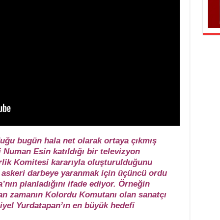
duğu bugün hala net olarak ortaya çıkmış
i Numan Esin katıldığı bir televizyon
lik Komitesi kararıyla oluşturulduğunu
ı askeri darbeye yaranmak için üçüncü ordu
nın planladığını ifade ediyor. Örneğin
pan zamanın Kolordu Komutanı olan sanatçı
iyel Yurdatapan’ın en büyük hedefi