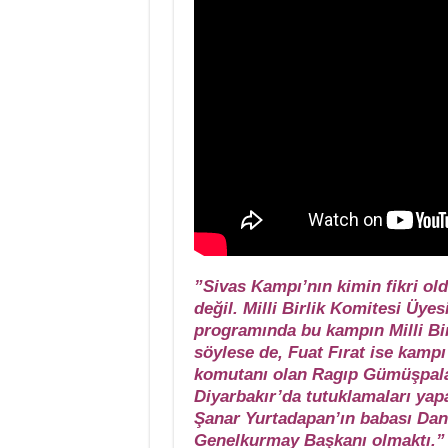
”Sivas Kampı’nın kimin fikri ol
değil. Milli Birlik Komitesi Üyes
programında bu kampın Milli Bir
söylese de, Fuat Fırat ise kamp
komutanı olan Ragıp Gümüşpala’
Diyarbakır’da tutuklamaları ya
Şanar Yurtadapan’ın babası Dan
Genelkurmay Başkanı olmaktı.”