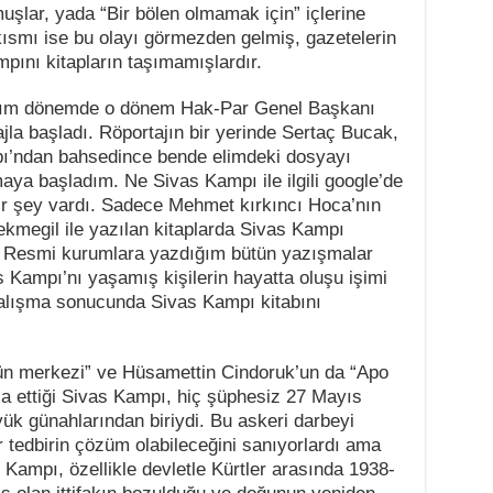
şlar, yada “Bir bölen olmamak için” içlerine
 kısmı ise bu olayı görmezden gelmiş, gazetelerin
mpını kitapların taşımamışlardır.
ığım dönemde o dönem Hak-Par Genel Başkanı
ajla başladı. Röportajın bir yerinde Sertaç Bucak,
ı’ndan bahsedince bende elimdeki dosyayı
aya başladım. Ne Sivas Kampı ile ilgili google’de
 bir şey vardı. Sadece Mehmet kırkıncı Hoca’nın
Çekmegil ile yazılan kitaplarda Sivas Kampı
u. Resmi kurumlara yazdığım bütün yazışmalar
Kampı’nı yaşamış kişilerin hayatta oluşu işimi
 çalışma sonucunda Sivas Kampı kitabını
ğün merkezi” ve Hüsamettin Cindoruk’un da “Apo
ia ettiği Sivas Kampı, hiç şüphesiz 27 Mayıs
ük günahlarından biriydi. Bu askeri darbeyi
r tedbirin çözüm olabileceğini sanıyorlardı ama
 Kampı, özellikle devletle Kürtler arasında 1938-