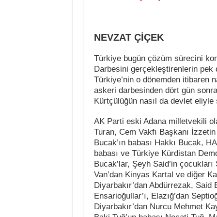
NEVZAT ÇİÇEK
Türkiye bugün çözüm sürecini kon
Darbesini gerçekleştirenlerin pek
Türkiye’nin o dönemden itibaren na
askeri darbesinden dört gün sonra
Kürtçülüğün nasıl da devlet eliyle ş
AK Parti eski Adana milletvekili 
Turan, Cem Vakfı Başkanı İzzeti
Bucak’ın babası Hakkı Bucak, HA
babası ve Türkiye Kürdistan Demo
Bucak’lar, Şeyh Said’in çocukları
Van’dan Kinyas Kartal ve diğer Kart
Diyarbakır’dan Abdürrezak, Said 
Ensarioğullar’ı, Elazığ’dan Septi
Diyarbakır’dan Nurcu Mehmet Kaya