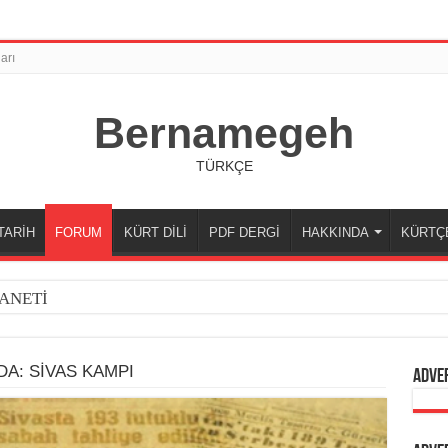
arı
Bernamegeh
TÜRKÇE
TARİH
FORUM
KÜRT DİLİ
PDF DERGİ
HAKKINDA
KÜRTÇ
ANETİ
A: SİVAS KAMPI
Adve