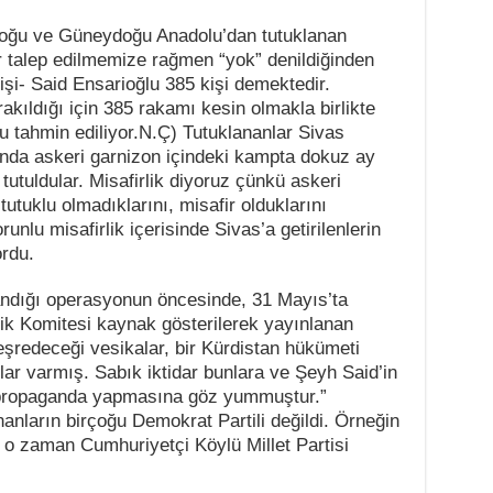
Doğu ve Güneydoğu Anadolu’dan tutuklanan
r talep edilmemize rağmen “yok” denildiğinden
kişi- Said Ensarioğlu 385 kişi demektedir.
akıldığı için 385 rakamı kesin olmakla birlikte
 tahmin ediliyor.N.Ç) Tutuklananlar Sivas
’nda askeri garnizon içindeki kampta dokuz ay
 tutuldular. Misafirlik diyoruz çünkü askeri
 tutuklu olmadıklarını, misafir olduklarını
nlu misafirlik içerisinde Sivas’a getirilenlerin
ordu.
andığı operasyonun öncesinde, 31 Mayıs’ta
lik Komitesi kaynak gösterilerek yayınlanan
neşredeceği vesikalar, bir Kürdistan hükümeti
nlar varmış. Sabık iktidar bunlara ve Şeyh Said’in
 propaganda yapmasına göz yummuştur.”
anların birçoğu Demokrat Partili değildi. Örneğin
 o zaman Cumhuriyetçi Köylü Millet Partisi