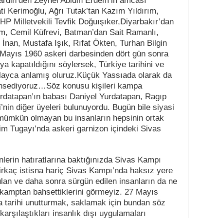
ardin’den Zeynel Abidin Erdem’in amcası
i Kerimoğlu, Ağrı Tutak’tan Kazım Yıldırım,
P Milletvekili Tevfik Doğuışıker,Diyarbakır’dan
m, Cemil Küfrevi, Batman’dan Sait Ramanlı,
 İnan, Mustafa Işık, Rıfat Ökten, Turhan Bilgin
27 Mayıs 1960 askeri darbesinden dört gün sonra
ya kapatıldığını söylersek, Türkiye tarihini ve
olayca anlamış oluruz.Küçük Yassıada olarak da
ahsediyoruz…Söz konusu kişileri kampa
rdatapan’ın babası Daniyel Yurdatapan, Ragıp
’nin diğer üyeleri bulunuyordu. Bugün bile siyasi
mümkün olmayan bu insanların hepsinin ortak
im Tugayı’nda askeri garnizon içindeki Sivas
nlerin hatıratlarına baktığınızda Sivas Kampı
rkaç istisna hariç Sivas Kampı’nda haksız yere
lan ve daha sonra sürgün edilen insanların da ne
 kamptan bahsettiklerini görmeyiz. 27 Mayıs
ra tarihi unutturmak, saklamak için bundan söz
arşılaştıkları insanlık dışı uygulamaları