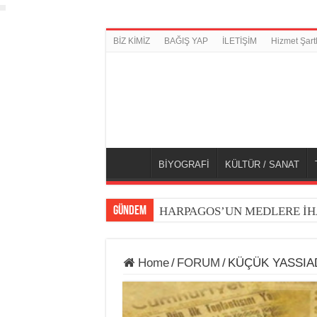
BİZ KİMİZ
BAĞIŞ YAP
İLETİŞİM
Hizmet Şartl
BİYOGRAFİ
KÜLTÜR / SANAT
GÜNDEM
HARPAGOS’UN MEDLERE İH
Home
/
FORUM
/
KÜÇÜK YASSIAD