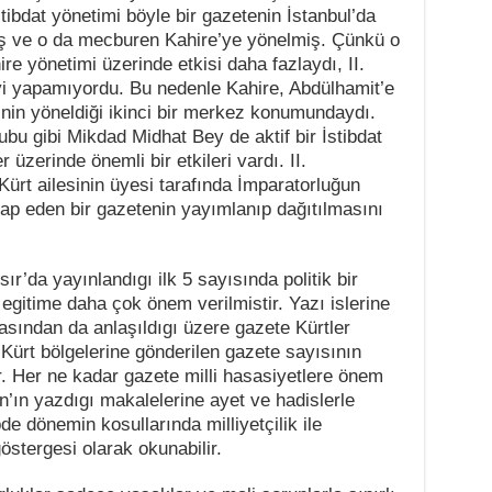
tibdat yönetimi böyle bir gazetenin İstanbul’da
 ve o da mecburen Kahire’ye yönelmiş. Çünkü o
re yönetimi üzerinde etkisi daha fazlaydı, II.
yi yapamıyordu. Bu nedenle Kahire, Abdülhamit’e
inin yöneldiği ikinci bir merkez konumundaydı.
bu gibi Mikdad Midhat Bey de aktif bir İstibdat
r üzerinde önemli bir etkileri vardı. II.
 Kürt ailesinin üyesi tarafında İmparatorluğun
tap eden bir gazetenin yayımlanıp dağıtılmasını
r’da yayınlandıgı ilk 5 sayısında politik bir
 egitime daha çok önem verilmistir. Yazı islerine
sından da anlaşıldıgı üzere gazete Kürtler
 Kürt bölgelerine gönderilen gazete sayısının
ir. Her ne kadar gazete milli hasasiyetlere önem
n’ın yazdıgı makalelerine ayet ve hadislerle
e dönemin kosullarında milliyetçilik ile
göstergesi olarak okunabilir.