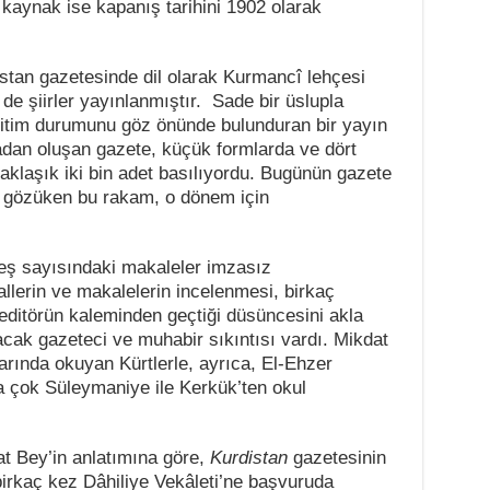
 kaynak ise kapanış tarihini 1902 olarak
stan gazetesinde dil olarak Kurmancî lehçesi
 de şiirler yayınlanmıştır. Sade bir üslupla
eğitim durumunu göz önünde bulunduran bir yayın
yfadan oluşan gazete, küçük formlarda ve dört
aklaşık iki bin adet basılıyordu. Bugünün gazete
ük gözüken bu rakam, o dönem için
beş sayısındaki makaleler imzasız
llerin ve makalelerin incelenmesi, birkaç
 editörün kaleminden geçtiği düsüncesini akla
cak gazeteci ve muhabir sıkıntısı vardı. Mikdat
arında okuyan Kürtlerle, ayrıca, El-Ehzer
ha çok Süleymaniye ile Kerkük’ten okul
t Bey’in anlatımına göre,
Kurdistan
gazetesinin
birkaç kez Dâhiliye Vekâleti’ne başvuruda