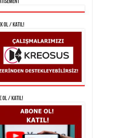
rtisement
K OL / KATIL!
 OL / KATIL!