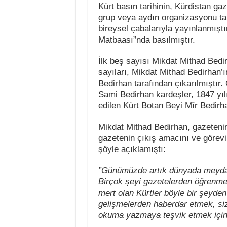
Kürt basın tarihinin, Kürdistan gaz
grup veya aydın organizasyonu tar
bireysel çabalarıyla yayınlanmıştır
Matbaası”nda basılmıştır.
İlk beş sayısı Mikdat Mithad Bedi
sayıları, Mikdat Mithad Bedirhan’
Bedirhan tarafından çıkarılmıştır
Sami Bedirhan kardeşler, 1847 yıl
edilen Kürt Botan Beyi Mîr Bedirha
Mikdat Mithad Bedirhan, gazetenin
gazetenin çıkış amacını ve görevi
şöyle açıklamıştı:
”Günümüzde artık dünyada meydana
Birçok şeyi gazetelerden öğrenmek
mert olan Kürtler böyle bir şeyde
gelişmelerden haberdar etmek, siz
okuma yazmaya teşvik etmek için 