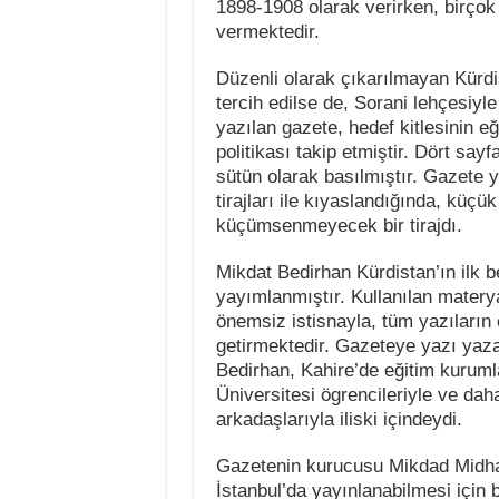
1898-1908 olarak verirken, birçok
vermektedir.
Düzenli olarak çıkarılmayan Kürdi
tercih edilse de, Sorani lehçesiyle
yazılan gazete, hedef kitlesinin 
politikası takip etmiştir. Dört sa
sütün olarak basılmıştır. Gazete y
tirajları ile kıyaslandığında, küç
küçümsenmeyecek bir tirajdı.
Mikdat Bedirhan Kürdistan’ın ilk 
yayımlanmıştır. Kullanılan materya
önemsiz istisnayla, tüm yazıların
getirmektedir. Gazeteye yazı yaza
Bedirhan, Kahire’de eğitim kuruml
Üniversitesi ögrencileriyle ve da
arkadaşlarıyla iliski içindeydi.
Gazetenin kurucusu Mikdad Midha
İstanbul’da yayınlanabilmesi için 