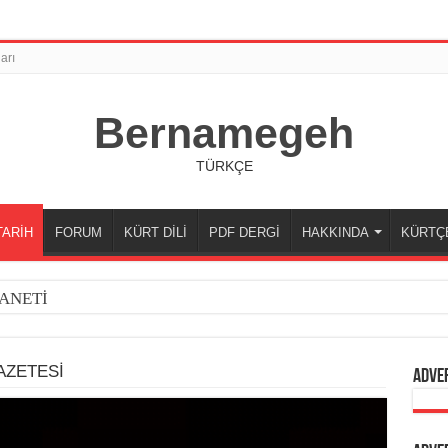
arı
Bernamegeh
TÜRKÇE
TARİH
FORUM
KÜRT DİLİ
PDF DERGİ
HAKKINDA
KÜRTÇ
ANETİ
AZETESİ
Adve