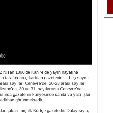
 22 Nisan 1898’de Kahire’de yayın hayatına
n tarafından çıkartılan gazetenin ilk beş sayısı
arası sayıları Cenevre’de, 20-23 arası sayıları
olkston’da, 30 ve 31. sayılarıysa Cenevre’de
ısında gazetenin künyesinde sahibi ve yazı işleri
edirhan görünmektedir.
dan çıkarılmış ilk Kürtçe gazetedir. Dolayısıyla,