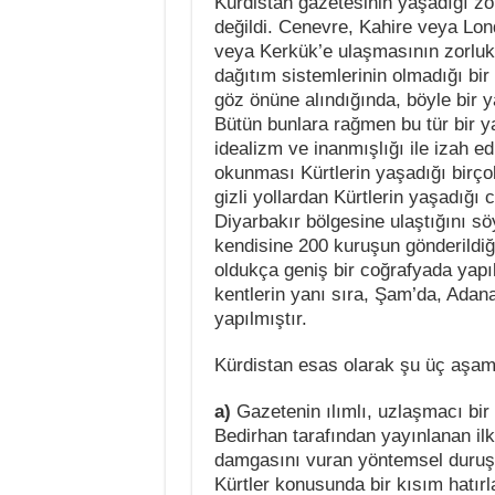
Kürdistan gazetesinin yaşadığı zor
değildi. Cenevre, Kahire veya Lond
veya Kerkük’e ulaşmasının zorlukl
dağıtım sistemlerinin olmadığı bi
göz önüne alındığında, böyle bir ya
Bütün bunlara rağmen bu tür bir ya
idealizm ve inanmışlığı ile izah ed
okunması Kürtlerin yaşadığı birç
gizli yollardan Kürtlerin yaşadığı 
Diyarbakır bölgesine ulaştığını 
kendisine 200 kuruşun gönderildiğin
oldukça geniş bir coğrafyada yapıl
kentlerin yanı sıra, Şam’da, Adana
yapılmıştır.
Kürdistan esas olarak şu üç aşam
a)
Gazetenin ılımlı, uzlaşmacı bir 
Bedirhan tarafından yayınlanan i
damgasını vuran yöntemsel duruş; “
Kürtler konusunda bir kısım hatır