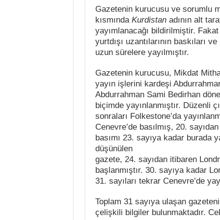
Gazetenin kurucusu ve sorumlu m
kısmında
Kurdistan
adının alt tar
yayımlanacağı bildirilmiştir. Faka
yurtdışı uzantılarının baskıları v
uzun sürelere yayılmıştır.
Gazetenin kurucusu, Mikdat Mitha
yayın işlerini kardeşi Abdurrahma
Abdurrahman Sami Bedirhan dönem
biçimde yayınlanmıştır. Düzenli 
sonraları Folkestone’da yayınlanm
Cenevre’de basılmış, 20. sayıdan 
basımı 23. sayıya kadar burada y
düşünülen
gazete, 24. sayıdan itibaren Lond
başlanmıştır. 30. sayıya kadar Lo
31. sayıları tekrar Cenevre’de yay
Toplam 31 sayıya ulaşan gazeteni
çelişkili bilgiler bulunmaktadır. Ce