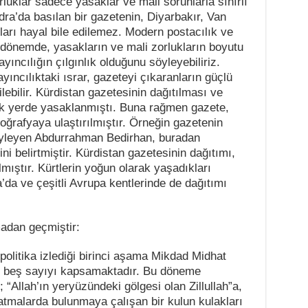
luklar sadece yasaklar ve mali sorunlarla sınırlı
ra’da basılan bir gazetenin, Diyarbakır, Van
arı hayal bile edilemez. Modern postacılık ve
r dönemde, yasakların ve mali zorlukların boyutu
yıncılığın çılgınlık olduğunu söyleyebiliriz.
yıncılıktaki ısrar, gazeteyi çıkaranların güçlü
ilebilir. Kürdistan gazetesinin dağıtılması ve
ok yerde yasaklanmıştı. Buna rağmen gazete,
coğrafyaya ulaştırılmıştır. Örneğin gazetenin
söyleyen Abdurrahman Bedirhan, buradan
i belirtmiştir. Kürdistan gazetesinin dağıtımı,
mıştır. Kürtlerin yoğun olarak yaşadıkları
’da ve çeşitli Avrupa kentlerinde de dağıtımı
adan geçmiştir:
politika izlediği birinci aşama Mikdad Midhat
lk beş sayıyı kapsamaktadır. Bu döneme
Allah’ın yeryüzündeki gölgesi olan Zillullah”a,
latmalarda bulunmaya çalışan bir kulun kulakları