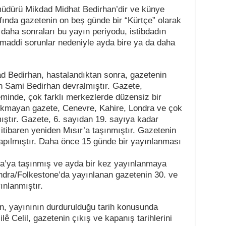
üdürü Mikdad Midhat Bedirhan’dir ve künye
afında gazetenin on beş günde bir “Kürtçe” olarak
t daha sonraları bu yayın periyodu, istibdadın
e maddi sorunlar nedeniyle ayda bire ya da daha
d Bedirhan, hastalandıktan sonra, gazetenin
n Sami Bedirhan devralmıştır. Gazete,
inde, çok farklı merkezlerde düzensiz bir
çıkmayan gazete, Cenevre, Kahire, Londra ve çok
ıştır. Gazete, 6. sayıdan 19. sayıya kadar
itibaren yeniden Mısır’a taşınmıştır. Gazetenin
apılmıştır. Daha önce 15 günde bir yayınlanması
ra’ya taşınmış ve ayda bir kez yayınlanmaya
ndra/Folkestone’da yayınlanan gazetenin 30. ve
ınlanmıştır.
n, yayınının durdurulduğu tarih konusunda
lilê Celil, gazetenin çıkış ve kapanış tarihlerini