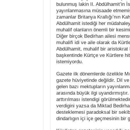
bulunmuş lakin II. Abdülhamit’in İs
yayınlanmasına müsaade etmemiş
zamanlar Britanya Krallığı’nın Kahi
Abdülhamit istediği her müdahale
muhalif olanların önemli bir kesim
Diğer birçok Bedirhan ailesi mensu
muhalifi idi ve aile olarak da Kürtle
Abdülhamit, muhalif bir aristokrat
başkentinde Kürtçe ve Kürtlere hi
istemiyordu.
Gazete ilk dönemlerde özelikle Mısı
gazete hüviyetinde değildir. Dil ve
gelen bazı mektupların yayınlanma
arasında büyük ilgi uyandırmıştır.
arttırılması istendigi görülmekted
verdigini yazsa da Miktad Bedirha
desteklemesi paradoksal bir sekibd
dindarlıgın içi içe geçmesinin bir 