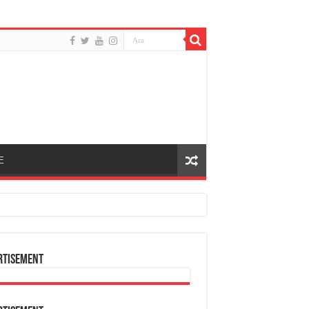
E
rtisement