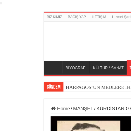
BİZ KİMİZ
BAĞIŞ YAP
İLETİŞİM
Hizmet Şartl
BİYOGRAFİ
KÜLTÜR / SANAT
GÜNDEM
HARPAGOS’UN MEDLERE İH
Home
/
MANŞET
/
KÜRDİSTAN G