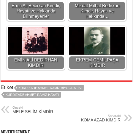
Emin Ali Bedirxan Kimdir,
Mikdat Mithat Bedirxan
Hayatı ve Hakkında
Kimdir, Hayatı ve
Bilinmeyenler
Hakkında…
EMİN ALİ BEDİRHAN
EKREM CEMİLPAŞA
KİMDİR
KİMDİR
Etiket
KÜRDİZADE AHMET RAMİZ BİYOGRAFİSİ
KÜRDİZADE AHMET RAMİZ HAYATI
Önceki
MELE SELİM KİMDİR
Sonaraki
KOMA AZAD KİMDİR
Advertisement