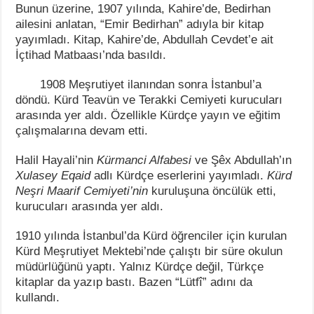
Bunun üzerine, 1907 yılında, Kahire’de, Bedirhan
ailesini anlatan, “Emir Bedirhan” adıyla bir kitap
yayımladı. Kitap, Kahire’de, Abdullah Cevdet’e ait
İçtihad Matbaası’nda basıldı.
1908 Meşrutiyet ilanından sonra İstanbul’a
döndü. Kürd Teavün ve Terakki Cemiyeti kurucuları
arasında yer aldı. Özellikle Kürdçe yayın ve eğitim
çalışmalarına devam etti.
Halil Hayali’nin
Kürmanci Alfabesi
ve Şêx Abdullah’ın
Xulasey Eqaid
adlı Kürdçe eserlerini yayımladı.
Kürd
Neşri Maarif Cemiyeti’nin
kuruluşuna öncülük etti,
kurucuları arasında yer aldı.
1910 yılında İstanbul’da Kürd öğrenciler için kurulan
Kürd Meşrutiyet Mektebi’nde çalıştı bir süre okulun
müdürlüğünü yaptı. Yalnız Kürdçe değil, Türkçe
kitaplar da yazıp bastı. Bazen “Lütfî” adını da
kullandı.