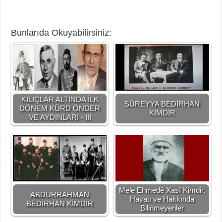
Bunlarıda Okuyabilirsiniz:
KILIÇLAR ALTINDA İLK
SÜREYYA BEDİRHAN
DÖNEM KÜRD ÖNDER
KİMDİR
VE AYDINLARI - III
Mele Ehmedê Xasî Kimdir,
ABDURRAHMAN
Hayatı ve Hakkında
BEDİRHAN KİMDİR
Bilinmeyenler