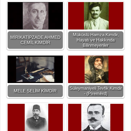
Müküslü Hamza Kimdir,
MİRİKATİPZADE AHMED
Hayatı ve Hakkında
CEMİL KİMDİR
Bilinmeyenler
Süleymaniyeli Tevfik Kimdir
MELE SELİM KİMDİR
- (Pîremêrd)