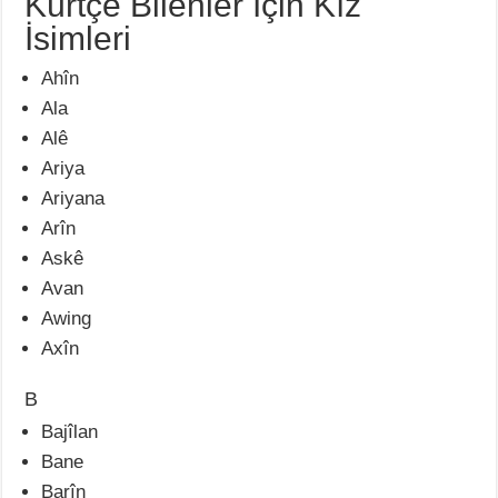
Kürtçe Bilenler İçin Kız
İsimleri
Ahîn
Ala
Alê
Ariya
Ariyana
Arîn
Askê
Avan
Awing
Axîn
B
Bajîlan
Bane
Barîn