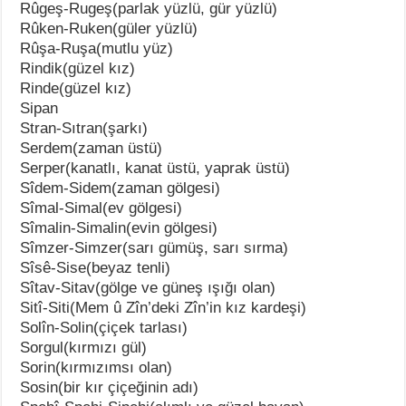
Rûgeş-Rugeş(parlak yüzlü, gür yüzlü)
Rûken-Ruken(güler yüzlü)
Rûşa-Ruşa(mutlu yüz)
Rindik(güzel kız)
Rinde(güzel kız)
Sipan
Stran-Sıtran(şarkı)
Serdem(zaman üstü)
Serper(kanatlı, kanat üstü, yaprak üstü)
Sîdem-Sidem(zaman gölgesi)
Sîmal-Simal(ev gölgesi)
Sîmalin-Simalin(evin gölgesi)
Sîmzer-Simzer(sarı gümüş, sarı sırma)
Sîsê-Sise(beyaz tenli)
Sîtav-Sitav(gölge ve güneş ışığı olan)
Sitî-Siti(Mem û Zîn’deki Zîn’in kız kardeşi)
Solîn-Solin(çiçek tarlası)
Sorgul(kırmızı gül)
Sorin(kırmızımsı olan)
Sosin(bir kır çiçeğinin adı)