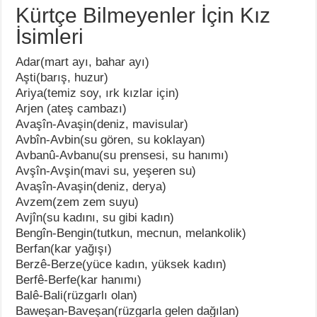
Kürtçe Bilmeyenler İçin Kız
İsimleri
Adar(mart ayı, bahar ayı)
Aşti(barış, huzur)
Ariya(temiz soy, ırk kızlar için)
Arjen (ateş cambazı)
Avaşîn-Avaşin(deniz, mavisular)
Avbîn-Avbin(su gören, su koklayan)
Avbanû-Avbanu(su prensesi, su hanımı)
Avşîn-Avşin(mavi su, yeşeren su)
Avaşîn-Avaşin(deniz, derya)
Avzem(zem zem suyu)
Avjîn(su kadını, su gibi kadın)
Bengîn-Bengin(tutkun, mecnun, melankolik)
Berfan(kar yağışı)
Berzê-Berze(yüce kadın, yüksek kadın)
Berfê-Berfe(kar hanımı)
Balê-Bali(rüzgarlı olan)
Baweşan-Baveşan(rüzgarla gelen dağılan)