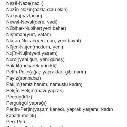
Nazê-Naze(nazlı)
Nazîn-Nazin(nazla dolu olan)
Nazya(nazlanan)
Newal-Neval(dere, vadi)
Nûbihar-Nubihar(yeni bahar)
Niştiman(yurt, vatan)
Nûcan-Nucan(yeni can, yeni hayat)
Nûjen-Nujen(modern, yeni)
Nujîn-Nujin(yeni yaşam)
Nuroj(yeni gün, yeni güneş)
Pakdil(mübarek yürekli)
Pelîn-Pelin(ağaç yaprakları gibi narin)
Payiz(sonbahar)
Pakjin(temiz hanım, namuslu kadın)
Pelşîn-Pelşin(mavi yaprak)
Pereng(köz)
Pergul(gül yaprağı)
Perjîn-Perjin(yaşam kanadı, yaprak yaşamı, kadın
kanatlı melek)
Perî-Peri