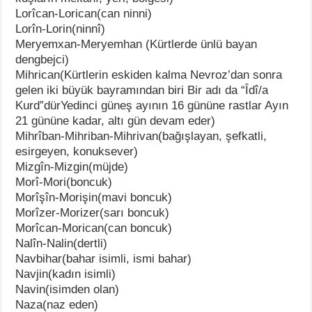
Lorîcan-Lorican(can ninni)
Lorîn-Lorin(ninnî)
Meryemxan-Meryemhan (Kürtlerde ünlü bayan
dengbejci)
Mihrican(Kürtlerin eskiden kalma Nevroz’dan sonra
gelen iki büyük bayramından biri Bir adı da “Îdî/a
Kurd”dürYedinci güneş ayının 16 gününe rastlar Ayın
21 gününe kadar, altı gün devam eder)
Mihrîban-Mihriban-Mihrivan(bağışlayan, şefkatli,
esirgeyen, konuksever)
Mizgîn-Mizgin(müjde)
Morî-Mori(boncuk)
Morîşîn-Morişin(mavi boncuk)
Morîzer-Morizer(sarı boncuk)
Morîcan-Morican(can boncuk)
Nalîn-Nalin(dertli)
Navbihar(bahar isimli, ismi bahar)
Navjin(kadın isimli)
Navin(isimden olan)
Naza(naz eden)