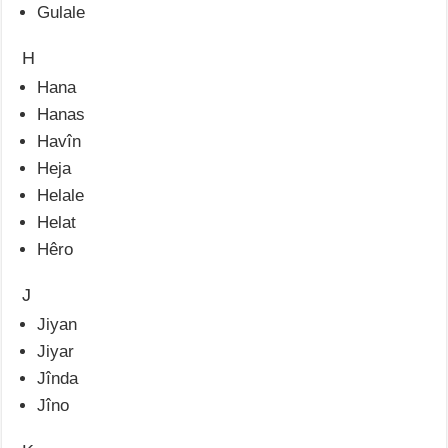
Gulale
H
Hana
Hanas
Havîn
Heja
Helale
Helat
Hêro
J
Jiyan
Jiyar
Jînda
Jîno