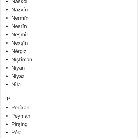
Naskol
Nazvîn
Nermîn
Nesrîn
Neşmîl
Nexşîn
Nêrgiz
Niştîman
Niyan
Niyaz
Nîla
P
Perîxan
Peyman
Pirşing
Pêla