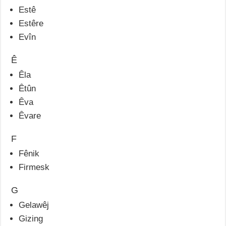
Estê
Estêre
Evîn
Ê
Êla
Êtûn
Êva
Êvare
F
Fênik
Firmesk
G
Gelawêj
Gizing