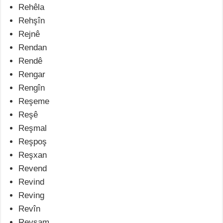
Rehêla
Rehşîn
Rejnê
Rendan
Rendê
Rengar
Rengîn
Reşeme
Reşê
Reşmal
Reşpoş
Reşxan
Revend
Revind
Reving
Revîn
Revşam