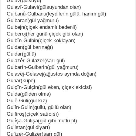
Gulav(gülsuyu)
Gulavî-Gulavi(gülsuyundan olan)
Gulbanû-Gulbanu(leydilerin gülü, hanım gül)
Gulbaran(gül yağmuru)
Gulbejn(çiçek endamlı bedenli)
Gulberoj(her günü çiçek gibi olan)
Gulbîn-Gulbin(çiçek koklayan)
Guldan(gül barınağı)
Guldar(güllü)
Gulazêr-Gulazer(sarı gül)
Gulbarîn-Gulbarin(gül yağmuru)
Gelavêj-Gelavej(ağustos ayında doğan)
Guhar(küpe)
Gulçîn-Gulçin(gül eken, çiçek ekicisi)
Gulda(gülden olma)
Gulê-Guli(gül kız)
Gulîn-Gulin(gullü, güllü olan)
Gulfiroş(çiçek satıcısı)
Gulîşa-Gulişa(gül gibi mutlu ol)
Gulistan(gül diyarı)
Gulîzer-Gulizer(sarı gül)