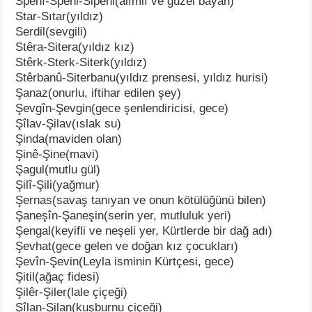
Spehî-Spehi-Sipehi(alımlı ve güzel bayan)
Star-Sıtar(yıldız)
Serdil(sevgili)
Stêra-Sitera(yıldız kız)
Stêrk-Sterk-Siterk(yıldız)
Stêrbanû-Siterbanu(yıldız prensesi, yıldız hurisi)
Şanaz(onurlu, iftihar edilen şey)
Şevgîn-Şevgin(gece şenlendiricisi, gece)
Şîlav-Şilav(ıslak su)
Şinda(maviden olan)
Şinê-Şine(mavi)
Şagul(mutlu gül)
Şilî-Şili(yağmur)
Şernas(savaş tanıyan ve onun kötülüğünü bilen)
Şaneşîn-Şaneşin(serin yer, mutluluk yeri)
Şengal(keyifli ve neşeli yer, Kürtlerde bir dağ adı)
Şevhat(gece gelen ve doğan kız çocukları)
Şevîn-Şevin(Leyla isminin Kürtçesi, gece)
Şitil(ağaç fidesi)
Şilêr-Şiler(lale çiçeği)
Şîlan-Şilan(kuşburnu çiçeği)