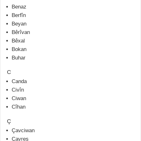
Benaz
Berfîn
Beyan
Bêrîvan
Bêxal
Bokan
Buhar
C
Canda
Civîn
Ciwan
Cîhan
Ç
Çavciwan
Çavreş