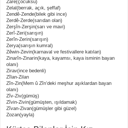
Zare(çocuksu)
Zelal(berrak, açık, şeffaf)
Zendê-Zende(bilek gibi ince)
Zerdê-Zerde(sarıdan olan)
Zerşîn-Zerşin(sarı ve mavi)
Zerî-Zeri(sarışın)
Zerîn-Zerin(sarışın)
Zerya(sarışın kumral)
Zêwin-Zevin(karnaval ve festivallere katılan)
Zinarîn-Zinarin(kaya, kayamsı, kaya isminin bayan
olanı)
Zirav(ince bedenli)
Zîlan-Zilan
Zîn-Zin(Mem û Zîn’deki meşhur aşıklardan bayan
olanı)
Zîv-Ziv(gümüş)
Zîvin-Zivin(gümüşten, ışıldamak)
Zîvan-Zivan(gümüşler gibi güzel)
Zozan(yayla)