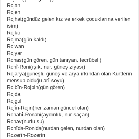
Rojan
Rojen
Rojhat(gündüz gelen kız ve erkek çocuklarına verilen
isim)
Rojko
Rojma(gün kaldı)
Rojwan
Rojyar
Ronas(gün gören, gün tanıyan, tecrübeli)
Ronî-Roni(ışık, nur, güneş ziyası)
Rojarya(güneşli, güneş ve arya ırkından olan Kürtlerin
mensup olduğu arî soyu)
Rojbîn-Rojbin(gün gören)
Rojda
Rojgul
Rojîn-Rojin(her zaman güncel olan)
Ronahî-Ronahi(aydınlık, nur saçan)
Ronav(nurlu su)
Ronîda-Ronida(nurdan gelen, nurdan olan)
Rozerîn-Rozerin