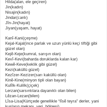
Hilda(alan, ele geçiren)
Jin(kadın)
Nisajin(kadın)
Jindar(canlı)
Jîn-Jin(hayat)
Jiyan(yaşam, hayat)
Kanî-Kani(çeşme)
Kejal-Kajal(ince parlak ve uzun yünlü keçi tiftiği gibi
güzel olan)
Kejê-Keje(kumral, sarışın olan)
Kevî-Kevi(baharda doruklarda kalan kar)
Kewê-Keve(keklik gibi güzel)
Kezi(kaküllü güzel)
Kezîzer-Kezizer(sarı kaküllü olan)
Kinê-Kine(minyon tipli olan bayan)
Kulîlk-Kulilk(çiçek)
Lerzan(sarsıntılara dayanıklı olan bilen)
Lêzan-Lezan(bilen)
Lîsa-Lisa(Kürtçede genellikle “lîsê teyra” derler, yani
kuşların mekanı, yeri, bölgesi)