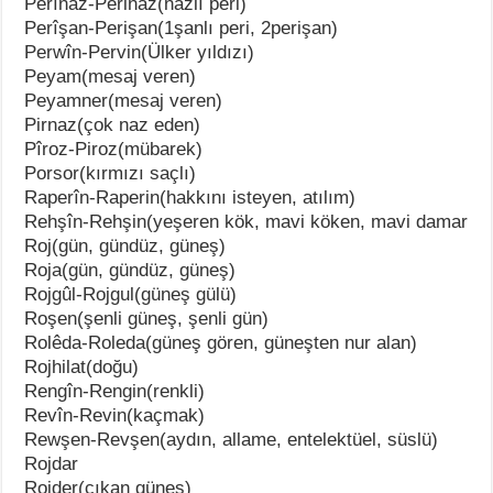
Perînaz-Perinaz(nazlı peri)
Perîşan-Perişan(1şanlı peri, 2perişan)
Perwîn-Pervin(Ülker yıldızı)
Peyam(mesaj veren)
Peyamner(mesaj veren)
Pirnaz(çok naz eden)
Pîroz-Piroz(mübarek)
Porsor(kırmızı saçlı)
Raperîn-Raperin(hakkını isteyen, atılım)
Rehşîn-Rehşin(yeşeren kök, mavi köken, mavi damar
Roj(gün, gündüz, güneş)
Roja(gün, gündüz, güneş)
Rojgûl-Rojgul(güneş gülü)
Roşen(şenli güneş, şenli gün)
Rolêda-Roleda(güneş gören, güneşten nur alan)
Rojhilat(doğu)
Rengîn-Rengin(renkli)
Revîn-Revin(kaçmak)
Rewşen-Revşen(aydın, allame, entelektüel, süslü)
Rojdar
Rojder(çıkan güneş)