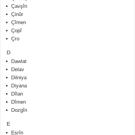
Çavşîn
Çinûr
Çîmen
Çopî
Çro
D
Dawlat
Delav
Dilniya
Diyana
Dîlan
Dîmen
Dozgîn
E
Esrîn