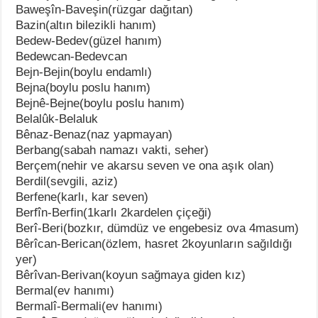
Baweşîn-Baveşin(rüzgar dağıtan)
Bazin(altın bilezikli hanım)
Bedew-Bedev(güzel hanım)
Bedewcan-Bedevcan
Bejn-Bejin(boylu endamlı)
Bejna(boylu poslu hanım)
Bejnê-Bejne(boylu poslu hanım)
Belalûk-Belaluk
Bênaz-Benaz(naz yapmayan)
Berbang(sabah namazı vakti, seher)
Berçem(nehir ve akarsu seven ve ona aşık olan)
Berdil(sevgili, aziz)
Berfene(karlı, kar seven)
Berfîn-Berfin(1karlı 2kardelen çiçeği)
Berî-Beri(bozkır, dümdüz ve engebesiz ova 4masum)
Bêrîcan-Berican(özlem, hasret 2koyunların sağıldığı
yer)
Bêrîvan-Berivan(koyun sağmaya giden kız)
Bermal(ev hanımı)
Bermalî-Bermali(ev hanımı)