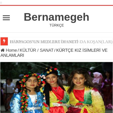
Bernamegeh
TÜRKÇE
DÜNYA KUPASI 2026’DA TOP ARDINDA KOŞAN(LAR)
Home
/
KÜLTÜR / SANAT
/
KÜRTÇE KIZ İSİMLERİ VE
ANLAMLARI