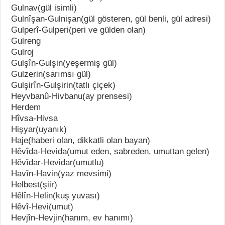
Gulnav(gül isimli)
Gulnîşan-Gulnişan(gül gösteren, gül benli, gül adresi)
Gulperî-Gulperi(peri ve gülden olan)
Gulreng
Gulroj
Gulşîn-Gulşin(yeşermiş gül)
Gulzerin(sarımsı gül)
Gulşirîn-Gulşirin(tatlı çiçek)
Heyvbanû-Hivbanu(ay prensesi)
Herdem
Hîvsa-Hivsa
Hişyar(uyanık)
Haje(haberi olan, dikkatli olan bayan)
Hêvîda-Hevida(umut eden, sabreden, umuttan gelen)
Hêvîdar-Hevidar(umutlu)
Havîn-Havin(yaz mevsimi)
Helbest(şiir)
Hêlîn-Helin(kuş yuvası)
Hêvî-Hevi(umut)
Hevjîn-Hevjin(hanım, ev hanımı)