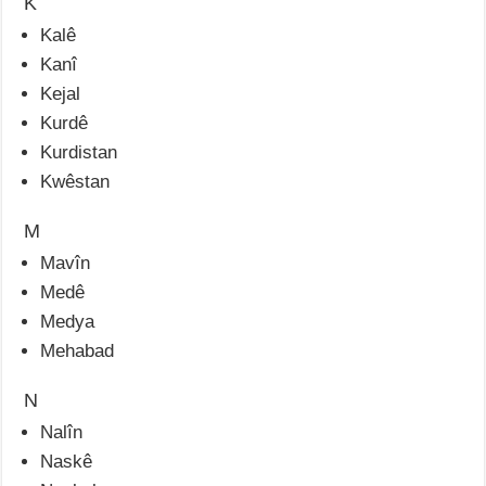
K
Kalê
Kanî
Kejal
Kurdê
Kurdistan
Kwêstan
M
Mavîn
Medê
Medya
Mehabad
N
Nalîn
Naskê