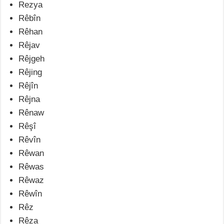
Rezya
Rêbîn
Rêhan
Rêjav
Rêjgeh
Rêjing
Rêjîn
Rêjna
Rênaw
Rêşî
Rêvîn
Rêwan
Rêwas
Rêwaz
Rêwîn
Rêz
Rêza