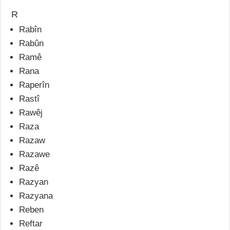
R
Rabîn
Rabûn
Ramê
Rana
Raperîn
Rastî
Rawêj
Raza
Razaw
Razawe
Razê
Razyan
Razyana
Reben
Reftar