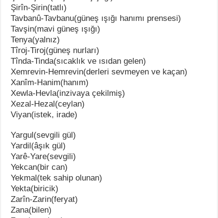
Şirîn-Şirin(tatlı)
Tavbanû-Tavbanu(güneş ışığı hanımı prensesi)
Tavşin(mavi güneş ışığı)
Tenya(yalnız)
Tîroj-Tiroj(güneş nurları)
Tînda-Tinda(sıcaklık ve ısıdan gelen)
Xemrevin-Hemrevin(derleri sevmeyen ve kaçan)
Xanîm-Hanim(hanım)
Xewla-Hevla(inzivaya çekilmiş)
Xezal-Hezal(ceylan)
Viyan(istek, irade)
Yargul(sevgili gül)
Yardil(âşık gül)
Yarê-Yare(sevgili)
Yekcan(bir can)
Yekmal(tek sahip olunan)
Yekta(biricik)
Zarîn-Zarin(feryat)
Zana(bilen)