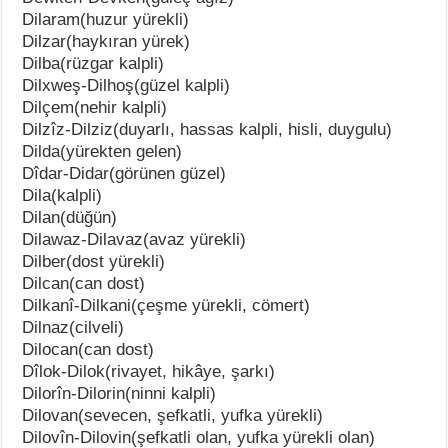
Dilaram(huzur yürekli)
Dilzar(haykıran yürek)
Dilba(rüzgar kalpli)
Dilxweş-Dilhoş(güzel kalpli)
Dilçem(nehir kalpli)
Dilzîz-Dilziz(duyarlı, hassas kalpli, hisli, duygulu)
Dilda(yürekten gelen)
Dîdar-Didar(görünen güzel)
Dila(kalpli)
Dilan(düğün)
Dilawaz-Dilavaz(avaz yürekli)
Dilber(dost yürekli)
Dilcan(can dost)
Dilkanî-Dilkani(çeşme yürekli, cömert)
Dilnaz(cilveli)
Dilocan(can dost)
Dîlok-Dilok(rivayet, hikâye, şarkı)
Dilorîn-Dilorin(ninni kalpli)
Dilovan(sevecen, şefkatli, yufka yürekli)
Dilovîn-Dilovin(şefkatli olan, yufka yürekli olan)