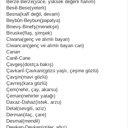
Berzê-Berze(yüce, yüksek değerli hanım)
Besê-Bese(yeterli)
Besna(kafî değil, devam)
Beybûn-Beybun(papatya)
Binevş-Binefş(menekşe)
Biruske(flaş, şimşek)
Ciwana(genç ve alımlı bayan)
Ciwancan(genç ve alımlı bayan can)
Canan
Canê-Cane
Çavgeş(dostça bakış)
Çavkanî-Çavkani(gözü yaşlı, çeşme gözlü)
Çavşin(mavi gözlü)
Çavreş(kara gözlü)
Çem(nehir, çay, akarsu)
Çeman(nehirler yatağı)
Daxaz-Dahaz(istek, arzu)
Delal(sevgili, aziz)
Derman(ilaç, çare)
Desmal(mendil)
Dewken-Devken(güleç ağız)