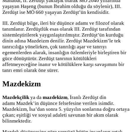
Mahabat, II. Zerdüşt yaklaşık olarak MÖ 2040 yıllarında
yaşayan Haşeng (bunun İbrahim olduğu da söylenir), III.
Zerdüşt ise MÖ 660 yaşayan Zerdüşt’ün kendisidir.
III. Zerdüşt bilge, ileri bir düşünce adamı ve filozof olarak
tanımlanır. Zerdüştlük esas olarak III. Zerdüşt tarafından
sistemleştirilerek yaygınlaştırılmıştır. Zerdüşt’ün kurduğu
dinin adına Mazdeizm denilir. Zerdüşt Mazdekizm’le tek
tanrıcılığa yönelirken, çok tanrılığı aşar ve tanrıyı
egemenlerden alarak, insanlığın özlemleriyle birleştiren bir
güce dönüştürür. Zerdüşt tanrının kötülükleri
affetmeyeceğine inanır ve kötülüklere karşı savaşımını bir
tanrı emri olarak öne sürer.
Mazdekizm
Mazdekçilik
ya da
mazdekizm
, İranlı Zerdüşt din
adamı Mazdek’in düşünce felsefesine verilen isimdir.
Mazdekizm, İsa’dan sonra 5. yüzyılın sonlarına doğru ortaya
çıkan; eşitliği ve sosyal adaleti savunan bir akım olarak
bilinmektedir.
Mazdek düşüncesine göre yeryüzü bütün insanların ortak