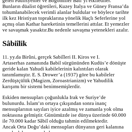
gelen Paulisyenler ve Bogomiller Batı’yı etkilediler.
Bunların düalist öğretileri, Kuzey İtalya ve Güney Fransa’da
tohumlanabilecek verimli alanlar buldular ve böylece tarihte
ilk kez Hristiyan topraklarına yönelik Haçlı Seferlerine yol
açmış olan Kathar hareketinin temellerini attılar. Et yemezler
ve savaşmak yasaktır.Bu nedenle savaşma yetenekleri azalır.
Sâbiîlik
11. yy.da Birûni, gerçek Sabiîleri II. Kiros ve I.
Artaserhas zamanında Babil sürgününden Kudüs’e dönüşte
geride kalan Yahudi kabilelerinin kalıntıları olarak
tanımlamıştır. E. S. Drower’a (1937) göre bu kabileler
Zerdüştçülük (Magizm, Zoroastrianizm) ve Yahudilik
karışımı bir sistemi benimsemişlerdir.
Eskiden mensupları çoğunlukla Irak ve Suriye’de
bulunurdu. İslam’ın ortaya çıkışından sonra inanç
mensuplarının sayıları iyice azalmış ve zamanla yok olma
noktasına gelmiştir. Günümüzde ise dünya üzerinde 60.000
ile 70.000 kadar Sâbiî olduğu tahmin edilmektedir.
Ancak Orta Doğu’daki mensupları dünyanın geri kalanına