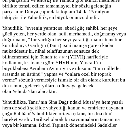
bir parçasıdır ve
Midraş
ile Talmud gibi ikincil metinlerle
birlikte temsil edilen tamamlayıcı bir sözlü geleneğin
parçasıdır. Dünya çapındaki toplam 14 ila 15 milyon
takipçisi ile Yahudilik, en büyük onuncu dindir.
Yahudilik, “evrenin yaratıcısı, ebedi güç sahibi, her şeye
gücü yeten, her yerde olan, adil, merhametli, doğmamış veya
doğurmamış” bir varlığın her şeyi yarattığı inancı temeline
kuruludur; O varlığın (Tanrı) ismi inanışa göre o kadar
mukaddestir ki, nihai telaffuzunun sonsuza dek
bilinememesi için Tanah’ta
יהוה
‎ (YHVH) harfleriyle
kodlanmıştır. İnanca göre YHVH’nin, Y’israil’in
büyükbabası Avraham Avinu’yu ve ulusunu “tüm milletler
arasında en üstünü” yapma ve “onlara özel bir toprak
verme” sözünü vermesiyle isimsiz bir din olarak kurulur; bu
din ismini, gelecek yıllarda dünyaya gelecek
olan Yehuda’dan alacaktır.
Yahudilikte, Tanrı’nın Sina Dağı’ndaki Musa’ya hem yazılı
hem de sözlü şekilde vahyettiği kanun ve emirlere dayanan,
çoğu Rabbânî Yahudilikten ortaya çıkmış bir dizi dinî
hareket vardır. Tarihsel olarak bu savunmaların tamamına
veya bir kısmına, İkinci Tapınak dönemindeki Sadukiler