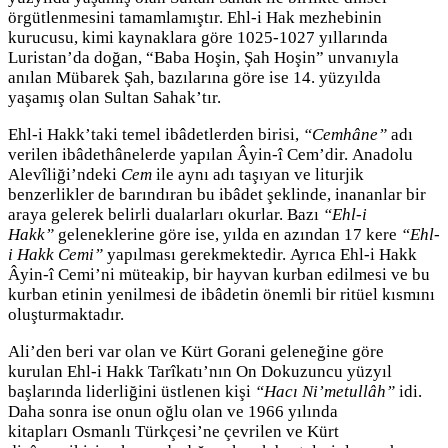
örgütlenmesini tamamlamıştır. Ehl-i Hak mezhebinin
kurucusu, kimi kaynaklara göre 1025-1027 yıllarında
Luristan’da doğan, “Baba Hoşin, Şah Hoşin” unvanıyla
anılan Mübarek Şah, bazılarına göre ise 14. yüzyılda
yaşamış olan Sultan Sahak’tır.
Ehl-i Hakk’taki temel ibâdetlerden birisi,
“Cemhâne”
adı
verilen ibâdethânelerde yapılan Âyin-î Cem’dir. Anadolu
Alevîliği’ndeki
Cem
ile aynı adı taşıyan ve liturjik
benzerlikler de barındıran bu ibâdet şeklinde, inananlar bir
araya gelerek belirli dualarları okurlar. Bazı
“Ehl-i
Hakk”
geleneklerine göre ise, yılda en azından 17 kere
“Ehl-
i Hakk Cemi”
yapılması gerekmektedir. Ayrıca Ehl-i Hakk
Âyin-î Cemi’ni müteakip, bir hayvan kurban edilmesi ve bu
kurban etinin yenilmesi de ibâdetin önemli bir ritüel kısmını
oluşturmaktadır.
Ali’den beri var olan ve Kürt Gorani geleneğine göre
kurulan Ehl-i Hakk Tarîkatı’nın On Dokuzuncu yüzyıl
başlarında liderliğini üstlenen kişi
“Hacı Ni’metullâh”
idi.
Daha sonra ise onun oğlu olan ve 1966 yılında
kitapları Osmanlı Türkçesi’ne çevrilen ve Kürt