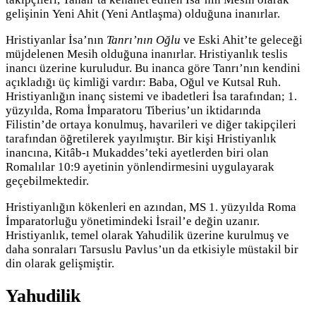
gelişinin Yeni Ahit (Yeni Antlaşma) olduğuna inanırlar.
Hristiyanlar İsa’nın
Tanrı’nın Oğlu
ve Eski Ahit’te geleceği
müjdelenen Mesih olduğuna inanırlar. Hristiyanlık teslis
inancı üzerine kuruludur. Bu inanca göre Tanrı’nın kendini
açıkladığı üç kimliği vardır: Baba, Oğul ve Kutsal Ruh.
Hristiyanlığın inanç sistemi ve ibadetleri İsa tarafından; 1.
yüzyılda, Roma İmparatoru Tiberius’un iktidarında
Filistin’de ortaya konulmuş, havarileri ve diğer takipçileri
tarafından öğretilerek yayılmıştır. Bir kişi Hristiyanlık
inancına, Kitâb-ı Mukaddes’teki ayetlerden biri olan
Romalılar 10:9 ayetinin yönlendirmesini uygulayarak
geçebilmektedir.
Hristiyanlığın kökenleri en azından, MS 1. yüzyılda Roma
İmparatorluğu yönetimindeki İsrail’e değin uzanır.
Hristiyanlık, temel olarak Yahudilik üzerine kurulmuş ve
daha sonraları Tarsuslu Pavlus’un da etkisiyle müstakil bir
din olarak gelişmiştir.
Yahudilik