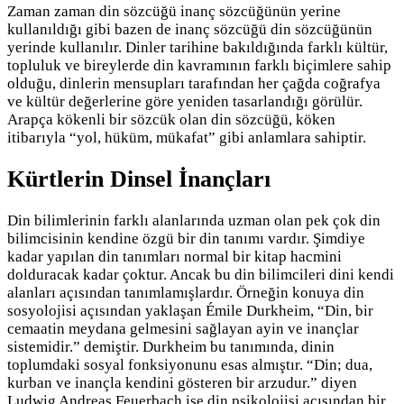
Zaman zaman din sözcüğü inanç sözcüğünün yerine
kullanıldığı gibi bazen de inanç sözcüğü din sözcüğünün
yerinde kullanılır. Dinler tarihine bakıldığında farklı kültür,
topluluk ve bireylerde din kavramının farklı biçimlere sahip
olduğu, dinlerin mensupları tarafından her çağda coğrafya
ve kültür değerlerine göre yeniden tasarlandığı görülür.
Arapça kökenli bir sözcük olan din sözcüğü, köken
itibarıyla “yol, hüküm, mükafat” gibi anlamlara sahiptir.
Kürtlerin Dinsel İnançları
Din bilimlerinin farklı alanlarında uzman olan pek çok din
bilimcisinin kendine özgü bir din tanımı vardır. Şimdiye
kadar yapılan din tanımları normal bir kitap hacmini
dolduracak kadar çoktur. Ancak bu din bilimcileri dini kendi
alanları açısından tanımlamışlardır. Örneğin konuya din
sosyolojisi açısından yaklaşan Émile Durkheim, “Din, bir
cemaatin meydana gelmesini sağlayan ayin ve inançlar
sistemidir.” demiştir. Durkheim bu tanımında, dinin
toplumdaki sosyal fonksiyonunu esas almıştır. “Din; dua,
kurban ve inançla kendini gösteren bir arzudur.” diyen
Ludwig Andreas Feuerbach ise din psikolojisi açısından bir