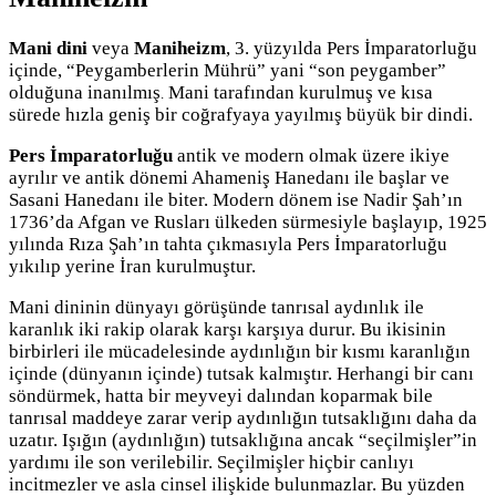
Mani dini
veya
Maniheizm
, 3. yüzyılda Pers İmparatorluğu
içinde, “Peygamberlerin Mührü” yani “son peygamber”
olduğuna inanılmış
Mani tarafından kurulmuş ve kısa
.
sürede hızla geniş bir coğrafyaya yayılmış büyük bir dindi.
Pers İmparatorluğu
antik ve modern olmak üzere ikiye
ayrılır ve antik dönemi Ahameniş Hanedanı ile başlar ve
Sasani Hanedanı ile biter. Modern dönem ise Nadir Şah’ın
1736’da Afgan ve Rusları ülkeden sürmesiyle başlayıp, 1925
yılında Rıza Şah’ın tahta çıkmasıyla Pers İmparatorluğu
yıkılıp yerine İran kurulmuştur.
Mani dininin dünyayı görüşünde tanrısal aydınlık ile
karanlık iki rakip olarak karşı karşıya durur. Bu ikisinin
birbirleri ile mücadelesinde aydınlığın bir kısmı karanlığın
içinde (dünyanın içinde) tutsak kalmıştır. Herhangi bir canı
söndürmek, hatta bir meyveyi dalından koparmak bile
tanrısal maddeye zarar verip aydınlığın tutsaklığını daha da
uzatır. Işığın (aydınlığın) tutsaklığına ancak “seçilmişler”in
yardımı ile son verilebilir. Seçilmişler hiçbir canlıyı
incitmezler ve asla cinsel ilişkide bulunmazlar. Bu yüzden