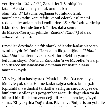
veriliyordu.
“Mes’ûdî”,
Zandikler’i Zerdüşt’ün
kitabı Avesta’dan ayrılarak onun tefsiri
olan
“Zend”
kitabına bağlanan topluluk olarak
tanımlamaktadır. Yani tefsiri kabul ederek asıl metni
reddedenler anlamında kendilerine
“Zandik”
adı verilmişti.
İslâm devirlerinde önce Mâniler, daha sonra
da Mezdekîler ayni şekilde “Zandik”
(Zindik)
olarak
adlandırılmışlardı.
Emevîler devrinde
Zindik
olarak adlandırılanlar nispeten
azınlıktaydı. Me’mûn Horasan’a ilk geldiğinde
“Mübid
Mûbidân”
halifenin veziri Fazl İbn-i Sehl’in yanında
bulunmaktaydı. Me’mûn Zındıklar’a ve Mübidler’e karşı
son derece müsamahakâr davranan bir halife olarak
tanınmaktaydı.
VI. yüzyıldan başlayarak, Manicilik Batı’da neredeyse
tümüyle yok oldu. Her ne kadar sağda solda, kimi gizli
topluluklar ve düalist tarîkatlar varlığını sürdürdüyse de,
bunların Babilonyalı peygamber Mani ile doğrudan ya da
bilinçli bir ilintisi mevcut değildi. Ancak tam beş yüzyıl
sonra, XI. yüzyılda Doğu’dan, Bizans ve Bulgaristan yolu ile