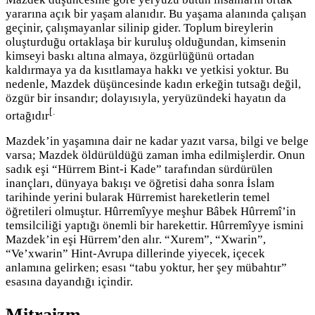
yararına açık bir yaşam alanıdır. Bu yaşama alanında çalışan
geçinir, çalışmayanlar silinip gider. Toplum bireylerin
oluşturduğu ortaklaşa bir kuruluş olduğundan, kimsenin
kimseyi baskı altına almaya, özgürlüğünü ortadan
kaldırmaya ya da kısıtlamaya hakkı ve yetkisi yoktur. Bu
nedenle, Mazdek düşüncesinde kadın erkeğin tutsağı değil,
özgür bir insandır; dolayısıyla, yeryüzündeki hayatın da
[.
ortağıdır
Mazdek’in yaşamına dair ne kadar yazıt varsa, bilgi ve belge
varsa; Mazdek öldürüldüğü zaman imha edilmişlerdir. Onun
sadık eşi “Hürrem Bint-i Kade” tarafından sürdürülen
inançları, dünyaya bakışı ve öğretisi daha sonra İslam
tarihinde yerini bularak Hürremist hareketlerin temel
öğretileri olmuştur. Hûrremîyye meşhur Bâbek Hûrremî’in
temsilciliği yaptığı önemli bir harekettir. Hûrremîyye ismini
Mazdek’in eşi Hürrem’den alır. “Xurem”, “Xwarin”,
“Ve’xwarin” Hint-Avrupa dillerinde yiyecek, içecek
anlamına gelirken; esası “tabu yoktur, her şey mübahtır”
esasına dayandığı içindir.
Mitraizm