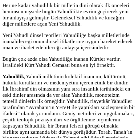
Her ne kadar yahudilik bir milletin dini olarak ilk önceleri
benimsenmişsede bugün Yahudilikte evrim geçirerek yeni
bir anlayışa gelmiştir. Geleneksel Yahudilik ve kucağını
diğer milletlere açan Yeni Yahudilik.
Yeni Yahudi dinsel teorileri Yahudiliğe başka milletlerinde
inanabileceği onun dinsel itikatlerine uygun hareket ederek
iman ve ibadet edebileceği anlayışı içerisindedir.
Bugün çok azda olsa Yahudiliğe inanan Kürtler vardır.
İsraildeki Kürt Yahudi Cemaati buna en iyi örnektir.
Yahudilik
Yahudi milletinin kolektif inancını, kültürünü,
,
hukuki kurallarını ve medeniyetini içeren etnik bir dindir.
İlk İbrahimî din olmasının yanı sıra insanlık tarihindeki en
eski dinler arasında da yer alan Yahudilik, monoteizm
temelli dinlerin ilk örneğidir. Yahudilik, riayetkâr Yahudiler
tarafından “Avraham’ın YHVH ile yaptıkları sözleşmenin bir
ifadesi” olarak yorumlanır. Geniş metinleri ve uygulamaları,
çeşitli teolojik pozisyonları ve örgütlenme biçimlerini
kapsayan Yahudilik, bir İbrani felsefi görüşü olmakla
birlikte aynı zamanda bir dünya görüşüdür. Torah, Tanah’ın