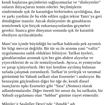
kendi başlarına geçimlerini sağlayamazlar ve “dinleyenler”
onların ihtiyaçlarını temin ederler. Seçilmişlerin
sindiriminde ışık ile karanlığın birbirinden ayrıldığına, dua
ve şarkı yardımı ile bu elde edilen ışığın tekrar Tanrı’ya geri
döndüğüne inanılır. Ancak dinleyenler de günahlarını
temizlemek için birçok enkarnasyonlardan geçmeleri
gerekir. İnanca göre dünyanın sonunda ışık ile karanlık
ebediyen ayrılacaklardır.
Mani’nin içinde büyüdüğü bu tarîkat hakkında pek ayrıntılı
bir bilgi mevcut değildir. Bir tür su ile arınma yani “vaftiz”
uygulamasına sadık oldukları biliniyor. Tarîkat üyeleri,
günahlarından arınmak için her gün abdest alıyorlar ve
yiyeceklerini de su ile temizliyorlardı. Ayrıca, et yemiyorlar
ve şarap içmiyorlardı. Her üye kendine ayrılmış bulunan
tarlada çalışmak zorundaydı. Tarîkat’in yerleşik ve tarımsal
görünümü bir Yahudi tarîkati olan Esseneler’i andırıyor. Bu
benzeşimi güçlendiren diğer bir öğe de, kendi dinsel
inançlarını tıpkı Esseneler gibi “Yasa” (Nomos) olarak
adlandırmalarıdır. Diğer önemli bir unsur da, bu tarîkatin, bir
Yahudi uygulaması olan “Sabbat” gününe riayet etmesidir.
Mâniler’e Sasânîler Devri’nde
“Zandik”
adı