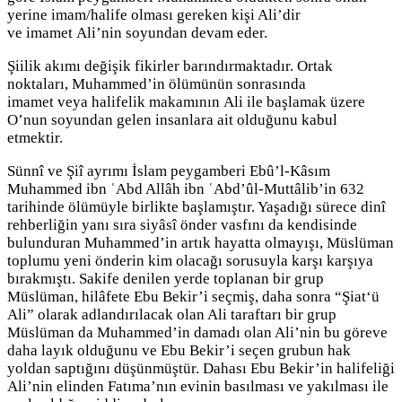
yerine imam/halife olması gereken kişi Ali’dir
ve imamet Ali’nin soyundan devam eder.
Şiilik akımı değişik fikirler barındırmaktadır. Ortak
noktaları, Muhammed’in ölümünün sonrasında
imamet veya halifelik makamının Ali ile başlamak üzere
O’nun soyundan gelen insanlara ait olduğunu kabul
etmektir.
Sünnî ve Şiî ayrımı İslam peygamberi Ebû’l-Kâsım
Muhammed ibn ʿAbd Allâh ibn ʿAbd’ûl-Muttâlib’in 632
tarihinde ölümüyle birlikte başlamıştır. Yaşadığı sürece dinî
rehberliğin yanı sıra siyâsî önder vasfını da kendisinde
bulunduran Muhammed’in artık hayatta olmayışı, Müslüman
toplumu yeni önderin kim olacağı sorusuyla karşı karşıya
bırakmıştı. Sakife denilen yerde toplanan bir grup
Müslüman, hilâfete Ebu Bekir’i seçmiş, daha sonra “Şiat‘ü
Ali” olarak adlandırılacak olan Ali taraftarı bir grup
Müslüman da Muhammed’in damadı olan Ali’nin bu göreve
daha layık olduğunu ve Ebu Bekir’i seçen grubun hak
yoldan saptığını düşünmüştür. Dahası Ebu Bekir’in halifeliği
Ali’nin elinden Fatıma’nın evinin basılması ve yakılması ile