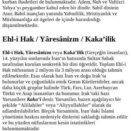
kurban ibadetleri de bulunmaktadır. Âdem, Nuh ve Vaftizci
Yahya’yı peygamber kabul eden bir dindir. Sabiî dininin
Asur, Babil inançları yanında Yahudilik, Hristiyanlık ve
Müslümanlığa ait ögeleri de içinde barındırdığı
düşünülmektedir.
Ehl-i Hak / Yâresânizm / Kaka’ilik
Ehl-i Hak, Yâresânizm
veya
Kaka’ilik
(Gerçeğin insanları),
14. yüzyılın sonlarında İran’ın batısında Sultan Sahak
tarafından kurulan senkretik bir dini öğretidir. Toplam Ehl-i
Hak nüfusunun 2 milyon ila 3 milyon arası olduğu tahmin
edilmektedir. Esas olarak batı İran ve doğu Irak’ta
bulunurlar ve çoğunlukla etnik Goran Kürtleridirler, ancak
daha küçük gruplar halinde Türk, Fars, Lur, Azerbaycan
Türkü ve Arap inananları da bununur. Irak’taki bazı
Yarsanilere
Kaka’i
denir. Yarsaniler, bazen aşağılayıcı bir
şekilde “Aliilahiler” veya “Aliyyullahiler” olarak da
adlandırılabilirler. Birçok Yarsaninin, İran’daki İslami
yönetimin baskısı nedeniyle dinlerini sakladığı tahmin edilir
ve bu yüzden nüfuslarının kesin istatistikleri
bulunmamaktadır.