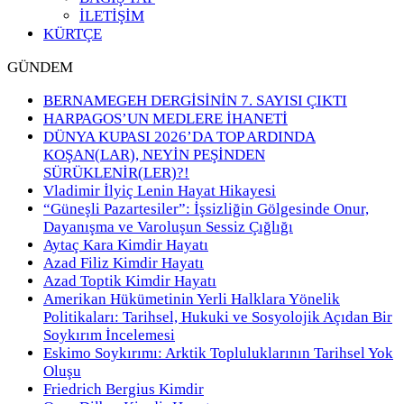
İLETİŞİM
KÜRTÇE
GÜNDEM
BERNAMEGEH DERGİSİNİN 7. SAYISI ÇIKTI
HARPAGOS’UN MEDLERE İHANETİ
DÜNYA KUPASI 2026’DA TOP ARDINDA
KOŞAN(LAR), NEYİN PEŞİNDEN
SÜRÜKLENİR(LER)?!
Vladimir İlyiç Lenin Hayat Hikayesi
“Güneşli Pazartesiler”: İşsizliğin Gölgesinde Onur,
Dayanışma ve Varoluşun Sessiz Çığlığı
Aytaç Kara Kimdir Hayatı
Azad Filiz Kimdir Hayatı
Azad Toptik Kimdir Hayatı
Amerikan Hükümetinin Yerli Halklara Yönelik
Politikaları: Tarihsel, Hukuki ve Sosyolojik Açıdan Bir
Soykırım İncelemesi
Eskimo Soykırımı: Arktik Topluluklarının Tarihsel Yok
Oluşu
Friedrich Bergius Kimdir