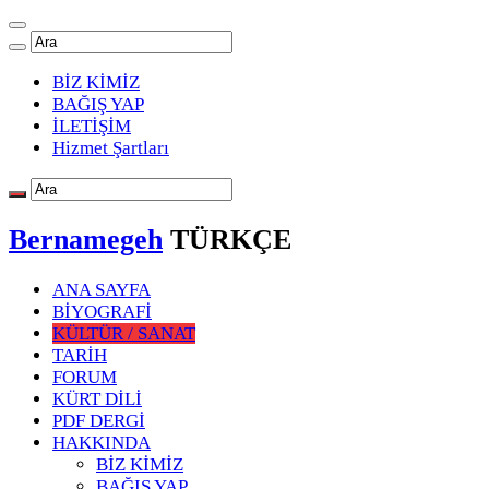
BİZ KİMİZ
BAĞIŞ YAP
İLETİŞİM
Hizmet Şartları
Bernamegeh
TÜRKÇE
ANA SAYFA
BİYOGRAFİ
KÜLTÜR / SANAT
TARİH
FORUM
KÜRT DİLİ
PDF DERGİ
HAKKINDA
BİZ KİMİZ
BAĞIŞ YAP