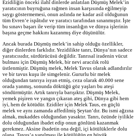
Ezidiliğin önceki ilahî dinlerde anlatılan Düşmüş Melek’in
yaratıcının buyruğuna rağmen insan karşısında eğilmeyip
saygı göstermemesi, onun aslında ne kadar asil olduğunun
tüm Evren’e ispâtıdır ve yaratıcı tarafından sınanmıştır. İşte
bu sınavı başarı ile verip tüm insanlığın ve dünya işlerinin
başına geçme hakkını kazanmış diye düşünülür.
Ancak burada Düşmüş melek’in sahip olduğu özellikler,
diğer dinlerden farklıdır. Yezidilikte tanrı, Dünya’nın sadece
yaratıcısıdır, sürdürücüsü değildir. Tanrısal iradenin vücut
bulması için Düşmüş Melek, bir nevi aracılık rolü
üstlenmiştir. Düşmüş melek, Melek Tavus olarak adlandırılır
ve bir tavus kuşu ile simgelenir. Gururlu bir melek
olduğundan tanrıya isyan etmiş, ceza olarak 40.000 sene
orada yanmış, sonunda döktüğü göz yaşları bu ateşi
söndürmüştür. Artık tanrıyla barışıktır. Düşmüş Melek,
yemek pişiren ve yangın çıkaran ateş gibi, Dünya gibi hem
iyi, hem de kötüdür. Ezidiler için Melek Taus, en güçlü
melek ve aynı zamanda affedilmiş Şeytan’dır. Bu ismi ağzına
almak, mukaddes olduğundan yasaktır. Tanrı, özünde iyilikle
dolu olduğundan ibadet edip onun gönlünü kazanmak
gerekmez. Aksine ibadetin ona değil, içi kötülüklerle dolu
olana, Tavus’a yapılması ile kötülüğün en büyük