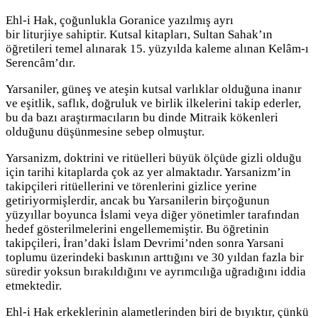
Ehl-i Hak, çoğunlukla Goranice yazılmış ayrı
bir liturjiye sahiptir. Kutsal kitapları, Sultan Sahak’ın
öğretileri temel alınarak 15. yüzyılda kaleme alınan Kelâm-ı
Serencâm’dır.
Yarsaniler, güneş ve ateşin kutsal varlıklar olduğuna inanır
ve eşitlik, saflık, doğruluk ve birlik ilkelerini takip ederler,
bu da bazı araştırmacıların bu dinde Mitraik kökenleri
olduğunu düşünmesine sebep olmuştur.
Yarsanizm, doktrini ve ritüelleri büyük ölçüde gizli olduğu
için tarihi kitaplarda çok az yer almaktadır. Yarsanizm’in
takipçileri ritüellerini ve törenlerini gizlice yerine
getiriyormişlerdir, ancak bu Yarsanilerin birçoğunun
yüzyıllar boyunca İslami veya diğer yönetimler tarafından
hedef gösterilmelerini engellememiştir. Bu öğretinin
takipçileri, İran’daki İslam Devrimi’nden sonra Yarsani
toplumu üzerindeki baskının arttığını ve 30 yıldan fazla bir
süredir yoksun bırakıldığını ve ayrımcılığa uğradığını iddia
etmektedir.
Ehl-i Hak erkeklerinin alametlerinden biri de bıyıktır, çünkü