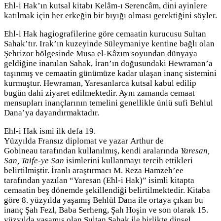
Ehl-i Hak’ın kutsal kitabı Kelâm-ı Serencâm, dini ayinlere
katılmak için her erkeğin bir bıyığı olması gerektiğini söyler.
Ehl-i Hak hagiografilerine göre cemaatin kurucusu Sultan
Sahak’tır. Irak’ın kuzeyinde Süleymaniye kentine bağlı olan
Şehrizor bölgesinde Musa el-Kâzım soyundan dünyaya
geldiğine inanılan Sahak, İran’ın doğusundaki Hewraman’a
taşınmış ve cemaatin günümüze kadar ulaşan inanç sistemini
kurmuştur. Hewraman, Yaresanlarca kutsal kabul edilip
bugün dahi ziyaret edilmektedir. Aynı zamanda cemaat
mensupları inançlarının temelini genellikle ünlü sufi Behlul
Dana’ya dayandırmaktadır.
Ehl-i Hak ismi ilk defa 19.
Yüzyılda Fransız diplomat ve yazar Arthur de
Gobineau tarafından kullanılmış, kendi aralarında
Yaresan,
San, Taife-ye San
isimlerini kullanmayı tercih ettikleri
belirtilmiştir. İranlı araştırmacı M. Reza Hamzeh’ee
tarafından yazılan “Yaresan (Ehl-i Hak)” isimli kitapta
cemaatin beş dönemde şekillendiği belirtilmektedir. Kitaba
göre 8. yüzyılda yaşamış Behlül Dana ile ortaya çıkan bu
inanç Şah Fezl, Baba Serheng, Şah Hoşin ve son olarak 15.
yüzyılda yaşamış olan Sultan Sahak ile birlikte dinsel