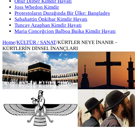
Onur Dilber Kimdir Hayatı
Joss Whedon Kimdir
Protestoların Durağında Bir Ülke: Bangladeş
Sabahattin Önkibar Kimdir Hayatı
Tuncay Azaphan Kimdir Hayatı
Maria Conceğcion Balboa Buika Kimdir Hayatı
Home
/
KÜLTÜR / SANAT
/
KÜRTLER NEYE İNANIR –
KÜRTLERİN DİNSEL İNANÇLARI