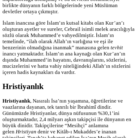
birlikte dünyanın farklı bölgelerinde yeni Müslüman
devletler ortaya çıkmıştır.
İslam inancına göre İslam’ın kutsal kitabı olan Kur’an’ı
oluşturan ayetler ve sureler, Cebrail isimli melek aracılığıyla
sözlü olarak Muhammed’e vahyedilmiştir. İslam’ın
temelinde, “ilah olarak Allah’ın varlığına ve eşi ile
benzerinin olmadığına inanmak” manasına gelen
tevhit
inancı yatmaktadır. İslam’ın ana kaynağı olan Kur’an’ın
dışında Muhammed’in hayatını, davranışlarını, sözlerini,
mucizelerini ve hatta vahiy niteliğindeki Allah’ın sözlerini
içeren hadis kaynakları da vardır.
Hristiyanlık
Hristiyanlık
, Nasıralı İsa’nın yaşamına, öğretilerine ve
vaazlarına dayanan, tek tanrılı bir İbrahimî dindir.
Günümüzde Hristiyanlar, dünya nüfusunun %30,1’ini
oluşturmaktadır, 2,4 milyarı aşkın takipçisi ile dünyanın en
büyük dinidir. Takipçilerine “Mesihçi” anlamına
gelen
Hristiyan
denir ve Kitâb-ı Mukaddes’e inanan
takipçileri, Tanah’ta kehanet edilen İsa’nın Mesih olarak