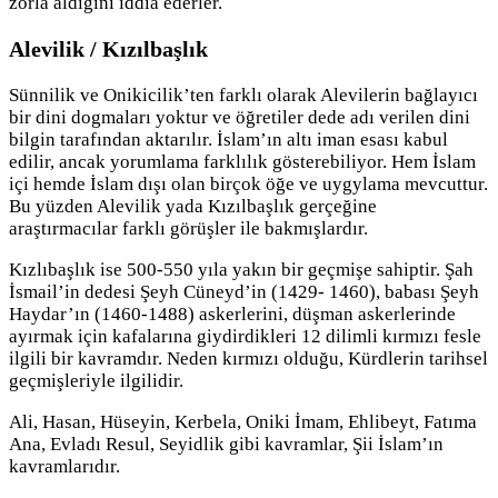
zorla aldığını iddia ederler.
Alevilik / Kızılbaşlık
Sünnilik ve Onikicilik’ten farklı olarak Alevilerin bağlayıcı
bir dini dogmaları yoktur ve öğretiler dede adı verilen dini
bilgin tarafından aktarılır. İslam’ın altı iman esası kabul
edilir, ancak yorumlama farklılık gösterebiliyor. Hem İslam
içi hemde İslam dışı olan birçok öğe ve uygylama mevcuttur.
Bu yüzden Alevilik yada Kızılbaşlık gerçeğine
araştırmacılar farklı görüşler ile bakmışlardır.
Kızlıbaşlık ise 500-550 yıla yakın bir geçmişe sahiptir. Şah
İsmail’in dedesi Şeyh Cüneyd’in (1429- 1460), babası Şeyh
Haydar’ın (1460-1488) askerlerini, düşman askerlerinde
ayırmak için kafalarına giydirdikleri 12 dilimli kırmızı fesle
ilgili bir kavramdır. Neden kırmızı olduğu, Kürdlerin tarihsel
geçmişleriyle ilgilidir.
Ali, Hasan, Hüseyin, Kerbela, Oniki İmam, Ehlibeyt, Fatıma
Ana, Evladı Resul, Seyidlik gibi kavramlar, Şii İslam’ın
kavramlarıdır.