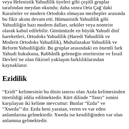
veya Helenistik Yahudilik üyeleri gibi çeşitli gruplar
tarafından meydan okundu; daha sonra Orta Çağ’daki
Karaiteler ve modern Ortodoks olmayan mezhepler arasında
bu fikir akımı devam etti. Hümanistik Yahudilik gibi
Yahudiliğin bazı modern dalları, seküler veya nonteist
olarak kabul edilebilir. Günümüzde en büyük Yahudi dinî
hareketleri, Ortodoks Yahudilik (Haredi Yahudilik ve
Modern Ortodoks Yahudilik), Muhafazakar Yahudilik ve
Reform Yahudiliğidir. Bu gruplar arasındaki en önemli fark
Yahudi hukukuna, Rabbânîk geleneğin otoritesine ve İsrail
Devleti’ne olan fikirsel yaklaşım farklılıklarından
kaynaklanır.
Ezidilik
“Ezidi” kelimesinin bu dinin tanrısı olan Azda kelimesinden
türetildiği iddia edilmektedir. Kürt dilinde “Tanrı” ismini
karşılayan iki kelime mevcuttur: Bunlar “Ezda” ve
“Xweda”‘dır. Ezda beni yaratan, veren ve var eden
anlamlarına gelmektedir. Xweda ise kendiliğinden var olan
anlamına gelmektedir.