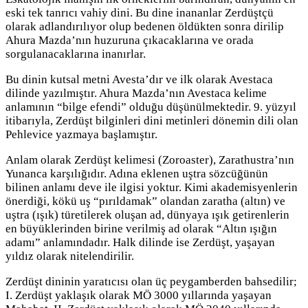
eski tek tanrıcı vahiy dini. Bu dine inananlar Zerdüştçü
olarak adlandırılıyor olup bedenen öldükten sonra dirilip
Ahura Mazda’nın huzuruna çıkacaklarına ve orada
sorgulanacaklarına inanırlar.
Bu dinin kutsal metni Avesta’dır ve ilk olarak Avestaca
dilinde yazılmıştır. Ahura Mazda’nın Avestaca kelime
anlamının “bilge efendi” olduğu düşünülmektedir. 9. yüzyıl
itibarıyla, Zerdüşt bilginleri dini metinleri dönemin dili olan
Pehlevice yazmaya başlamıştır.
Anlam olarak Zerdüşt kelimesi (Zoroaster), Zarathustra’nın
Yunanca karşılığıdır. Adına eklenen uştra sözcüğünün
bilinen anlamı deve ile ilgisi yoktur. Kimi akademisyenlerin
önerdiği, kökü uş “pırıldamak” olandan zaratha (altın) ve
uştra (ışık) türetilerek oluşan ad, dünyaya ışık getirenlerin
en büyüklerinden birine verilmiş ad olarak “Altın ışığın
adamı” anlamındadır. Halk dilinde ise Zerdüşt, yaşayan
yıldız olarak nitelendirilir.
Zerdüşt dininin yaratıcısı olan üç peygamberden bahsedilir;
I. Zerdüşt yaklaşık olarak MÖ 3000 yıllarında yaşayan