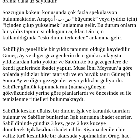
oranla daha az sayıdadır.
Sözcüğün kökeni konusunda çok fazla spekülasyon
bulunmaktadır. Arapça ص-ب-أ “büyümek” veya (yıldız için)
“içinden çıkıp yükselmek” anlamına gelir. Bu durum onların
bir yıldız tapınıcısı olduğunu açıklar. Din için
kullanıldığında “eski dinini terk eden” anlamına gelir.
Sabiîliğin genellikle bir yıldız tapınımı olduğu kaydedilir.
Güneş, Ay ve diğer gezegenlerin de o günkü anlayışta
yıldızlardan farkı yoktur ve Sabiîlikte bu gezegenlere de
kendi günlerinde ibadet yapılır. Musa İbni Meymun’a göre
onlarda yıldızlar birer tanrıydı ve en büyük tanrı Güneş’ti.
Sonra Ay ve diğer gezegenler veya yıldızlar geliyordu.
Sabiîler günlük tapınmalarını (namaz) güneşin
gökyüzündeki yerine göre planlarlardı ve öncesinde su ile
temizlenme ritüelleri bulunmaktaydı.
Sabiîlik keskin düalist bir dindir. Işık ve karanlık tanrıları
bulunur ve Sabiîler bunlardan Işık tanrısına ibadet ederler.
Sabiî dininde gündüz 3 kez, gece 2 kez kuzeye
dönülerek
Işık kralı
na ibadet edilir. Rişama denilen bir
vaftiz türü kesinlikle bir akarsuda yapılmalıdır. Oruç, hac,