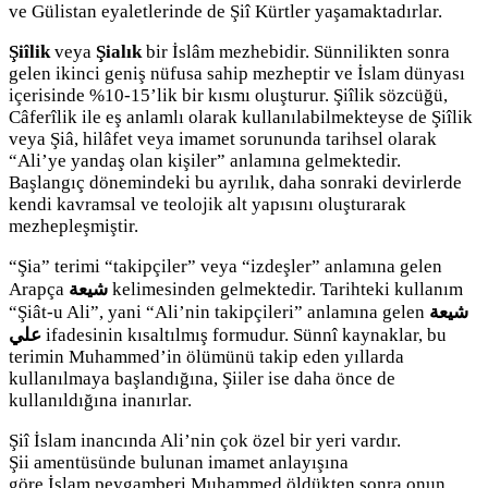
ve Gülistan eyaletlerinde de Şiî Kürtler yaşamaktadırlar.
Şiîlik
veya
Şialık
bir İslâm mezhebidir. Sünnilikten sonra
gelen ikinci geniş nüfusa sahip mezheptir ve İslam dünyası
içerisinde %10-15’lik bir kısmı oluşturur. Şiîlik sözcüğü,
Câferîlik ile eş anlamlı olarak kullanılabilmekteyse de Şiîlik
veya Şiâ, hilâfet veya imamet sorununda tarihsel olarak
“Ali’ye yandaş olan kişiler” anlamına gelmektedir.
Başlangıç dönemindeki bu ayrılık, daha sonraki devirlerde
kendi kavramsal ve teolojik alt yapısını oluşturarak
mezhepleşmiştir.
“Şia” terimi “takipçiler” veya “izdeşler” anlamına gelen
Arapça
شيعة
kelimesinden gelmektedir. Tarihteki kullanım
“Şiât-u Ali”, yani “Ali’nin takipçileri” anlamına gelen
شيعة
علي
ifadesinin kısaltılmış formudur. Sünnî kaynaklar, bu
terimin Muhammed’in ölümünü takip eden yıllarda
kullanılmaya başlandığına, Şiiler ise daha önce de
kullanıldığına inanırlar.
Şiî İslam inancında Ali’nin çok özel bir yeri vardır.
Şii amentüsünde bulunan imamet anlayışına
göre İslam peygamberi Muhammed öldükten sonra onun