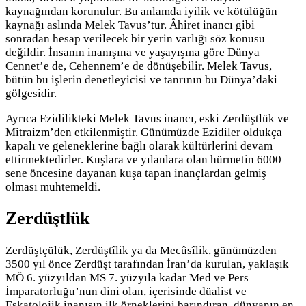
kaynağından korunulur. Bu anlamda iyilik ve kötülüğün
kaynağı aslında Melek Tavus’tur. Âhiret inancı gibi
sonradan hesap verilecek bir yerin varlığı söz konusu
değildir. İnsanın inanışına ve yaşayışına göre Dünya
Cennet’e de, Cehennem’e de dönüşebilir. Melek Tavus,
bütün bu işlerin denetleyicisi ve tanrının bu Dünya’daki
gölgesidir.
Ayrıca Ezidilikteki Melek Tavus inancı, eski Zerdüştlük ve
Mitraizm’den etkilenmiştir. Günümüzde Ezidiler oldukça
kapalı ve geleneklerine bağlı olarak kültürlerini devam
ettirmektedirler. Kuşlara ve yılanlara olan hürmetin 6000
sene öncesine dayanan kuşa tapan inançlardan gelmiş
olması muhtemeldi.
Zerdüştlük
Zerdüştçülük, Zerdüştîlik ya da Mecûsîlik, günümüzden
3500 yıl önce Zerdüşt tarafından İran’da kurulan, yaklaşık
MÖ 6. yüzyıldan MS 7. yüzyıla kadar Med ve Pers
İmparatorluğu’nun dini olan, içerisinde düalist ve
Eskatolojik inanışın ilk örneklerini barındıran, dünyanın en