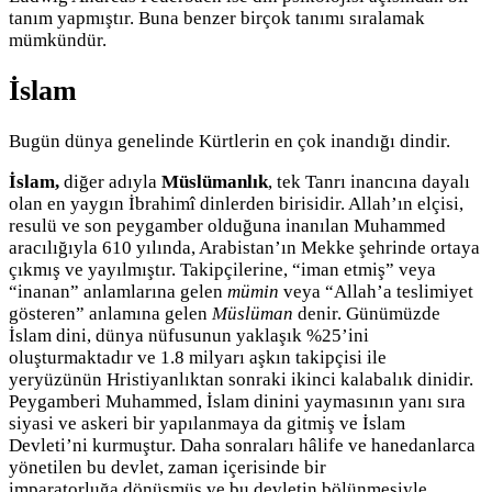
tanım yapmıştır. Buna benzer birçok tanımı sıralamak
mümkündür.
İslam
Bugün dünya genelinde Kürtlerin en çok inandığı dindir.
İslam,
diğer adıyla
Müslümanlık
, tek Tanrı inancına dayalı
olan en yaygın İbrahimî dinlerden birisidir. Allah’ın elçisi,
resulü ve son peygamber olduğuna inanılan Muhammed
aracılığıyla 610 yılında, Arabistan’ın Mekke şehrinde ortaya
çıkmış ve yayılmıştır. Takipçilerine, “iman etmiş” veya
“inanan” anlamlarına gelen
mümin
veya “Allah’a teslimiyet
gösteren” anlamına gelen
Müslüman
denir. Günümüzde
İslam dini, dünya nüfusunun yaklaşık %25’ini
oluşturmaktadır ve 1.8 milyarı aşkın takipçisi ile
yeryüzünün Hristiyanlıktan sonraki ikinci kalabalık dinidir.
Peygamberi Muhammed, İslam dinini yaymasının yanı sıra
siyasi ve askeri bir yapılanmaya da gitmiş ve İslam
Devleti’ni kurmuştur. Daha sonraları hâlife ve hanedanlarca
yönetilen bu devlet, zaman içerisinde bir
imparatorluğa dönüşmüş ve bu devletin bölünmesiyle