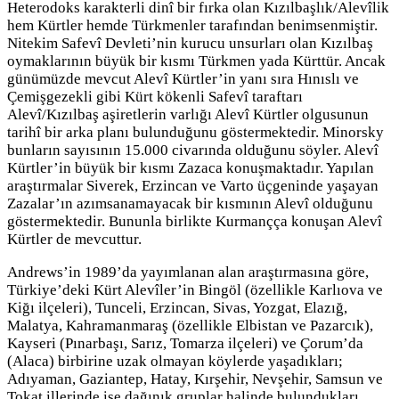
Heterodoks karakterli dinî bir fırka olan Kızılbaşlık/Alevîlik
hem Kürtler hemde Türkmenler tarafından benimsenmiştir.
Nitekim Safevî Devleti’nin kurucu unsurları olan Kızılbaş
oymaklarının büyük bir kısmı Türkmen yada Kürttür. Ancak
günümüzde mevcut Alevî Kürtler’in yanı sıra Hınıslı ve
Çemişgezekli gibi Kürt kökenli Safevî taraftarı
Alevî/Kızılbaş aşiretlerin varlığı Alevî Kürtler olgusunun
tarihî bir arka planı bulunduğunu göstermektedir. Minorsky
bunların sayısının 15.000 civarında olduğunu söyler. Alevî
Kürtler’in büyük bir kısmı Zazaca konuşmaktadır. Yapılan
araştırmalar Siverek, Erzincan ve Varto üçgeninde yaşayan
Zazalar’ın azımsanamayacak bir kısmının Alevî olduğunu
göstermektedir. Bununla birlikte Kurmançça konuşan Alevî
Kürtler de mevcuttur.
Andrews’in 1989’da yayımlanan alan araştırmasına göre,
Türkiye’deki Kürt Alevîler’in Bingöl (özellikle Karlıova ve
Kiğı ilçeleri), Tunceli, Erzincan, Sivas, Yozgat, Elazığ,
Malatya, Kahramanmaraş (özellikle Elbistan ve Pazarcık),
Kayseri (Pınarbaşı, Sarız, Tomarza ilçeleri) ve Çorum’da
(Alaca) birbirine uzak olmayan köylerde yaşadıkları;
Adıyaman, Gaziantep, Hatay, Kırşehir, Nevşehir, Samsun ve
Tokat illerinde ise dağınık gruplar halinde bulundukları