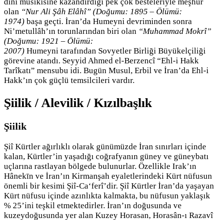
dinî musikisine kazandırdığı pek çok besteleriyle meşhur
olan
“Nur Ali Şâh Elâhî” (Doğumu: 1895 – Ölümü:
1974)
başa geçti. İran’da Humeyni devriminden sonra
Ni’metullâh’ın torunlarından biri olan
“Muhammad Mokrî”
(Doğumu: 1921 – Ölümü:
2007)
Humeyni tarafından Sovyetler Birliği Büyükelçiliği
görevine atandı. Seyyid Ahmed el-Berzencî “Ehl-i Hakk
Tarîkatı” mensubu idi. Bugün Musul, Erbil ve İran’da Ehl-i
Hakk’ın çok güçlü temsilcileri vardır.
Şiilik / Alevilik / Kızılbaşlık
Şiilik
Şiî Kürtler ağırlıklı olarak günümüzde İran sınırları içinde
kalan, Kürtler’in yaşadığı coğrafyanın güney ve güneybatı
uçlarına rastlayan bölgede bulunurlar. Özellikle Irak’ın
Hânekīn ve İran’ın Kirmanşah eyaletlerindeki Kürt nüfusun
önemli bir kesimi Şiî-Ca‘ferî’dir. Şiî Kürtler İran’da yaşayan
Kürt nüfusu içinde azınlıkta kalmakta, bu nüfusun yaklaşık
% 25’ini teşkil etmektedirler. İran’ın doğusunda ve
kuzeydoğusunda yer alan Kuzey Horasan, Horasân-ı Razavî