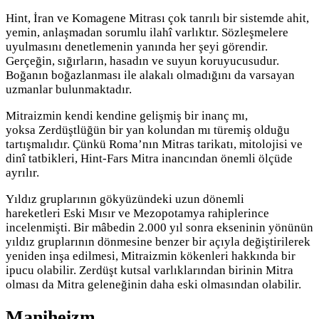
Hint, İran ve Komagene Mitrası çok tanrılı bir sistemde ahit,
yemin, anlaşmadan sorumlu ilahî varlıktır. Sözleşmelere
uyulmasını denetlemenin yanında her şeyi görendir.
Gerçeğin, sığırların, hasadın ve suyun koruyucusudur.
Boğanın boğazlanması ile alakalı olmadığını da varsayan
uzmanlar bulunmaktadır.
Mitraizmin kendi kendine gelişmiş bir inanç mı,
yoksa Zerdüştlüğün bir yan kolundan mı türemiş olduğu
tartışmalıdır. Çünkü Roma’nın Mitras tarikatı, mitolojisi ve
dinî tatbikleri, Hint-Fars Mitra inancından önemli ölçüde
ayrılır.
Yıldız gruplarının gökyüzündeki uzun dönemli
hareketleri Eski Mısır ve Mezopotamya rahiplerince
incelenmişti. Bir mâbedin 2.000 yıl sonra ekseninin yönünün
yıldız gruplarının dönmesine benzer bir açıyla değiştirilerek
yeniden inşa edilmesi, Mitraizmin kökenleri hakkında bir
ipucu olabilir. Zerdüşt kutsal varlıklarından birinin Mitra
olması da Mitra geleneğinin daha eski olmasından olabilir.
Maniheizm