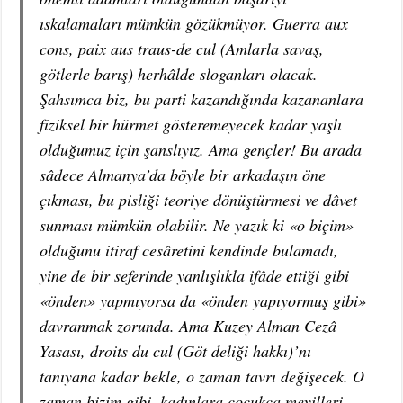
ıskalamaları mümkün gözükmüyor. Guerra aux
cons, paix aus traus-de cul (Amlarla savaş,
götlerle barış) herhâlde sloganları olacak.
Şahsımca biz, bu parti kazandığında kazananlara
fiziksel bir hürmet gösteremeyecek kadar yaşlı
olduğumuz için şanslıyız. Ama gençler! Bu arada
sâdece Almanya’da böyle bir arkadaşın öne
çıkması, bu pisliği teoriye dönüştürmesi ve dâvet
sunması mümkün olabilir. Ne yazık ki «o biçim»
olduğunu itiraf cesâretini kendinde bulamadı,
yine de bir seferinde yanlışlıkla ifâde ettiği gibi
«önden» yapmıyorsa da «önden yapıyormuş gibi»
davranmak zorunda. Ama Kuzey Alman Cezâ
Yasası, droits du cul (Göt deliği hakkı)’nı
tanıyana kadar bekle, o zaman tavrı değişecek. O
zaman bizim gibi, kadınlara çocukça meyilleri