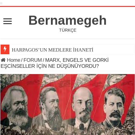
Bernamegeh
TÜRKÇE
HARPAGOS’UN MEDLERE İHANETİ
DÜNYA KUPASI 2026’DA TOP ARDINDA KOŞAN(LAR)
Home
/
FORUM
/
MARX, ENGELS VE GORKİ
EŞCİNSELLER İÇİN NE DÜŞÜNÜYORDU?