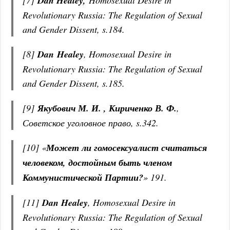
Dan Healey,
Revolutionary Russia: The Regulation of Sexual
and Gender Dissent, s.184.
[8]
Dan
Healey
, Homosexual Desire in
Revolutionary Russia: The Regulation of Sexual
and Gender Dissent, s.185.
[9]
Якубович М. И. , Кириченко В. Ф.
,
Советское уголовное право, s.342.
[10] «
Может ли гомосексуалист считаться
человеком, достойным быть членом
Коммунистической Партии?
» 191.
[11]
Dan Healey
, Homosexual Desire in
Revolutionary Russia: The Regulation of Sexual