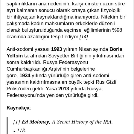
sapkınlıkların ana nedeninin, karşı cinsten uzun süre
ayrı kalmanın sonucu olarak ortaya çıkan fizyolojik
bir ihtiyaçtan kaynaklandığına inanıyordu. Nitekim bir
çalışmada kadın mahkumların erkeklerle düzenli
olarak buluşturulduğunda eşcinsel eğilimlerinin %98
oranında azaldığını tespit ediyor.
[14]
Anti-sodomi yasası
1993
yılının Nisan ayında
Boris
Yeltsin
tarafından Sovyetler Birliği’nin yıkılmasından
sonra kaldırıldı. Rusya Federasyonu
Cumhurbaşkanlığı Arşivi’nin belgelerine
göre,
1934
yılında yürürlüğe giren anti-sodomi
yasasının kaldırılmasna en büyük tepki Rus Gizli
Polisi’nden geldi. Yasa
2013
yılında Rusya
Federasyonu’nda yeniden yürürlüğe girdi.
Kaynakça:
[1]
Ed Moloney
, A Secret History of the IRA.
s.118.