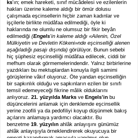
ks
’ın; emek hareketi, sınıf mücâdelesi ve ezilenlerin
hakları üzerine kaleme aldığı bir ömür dolusu
çalışmada eşcinsellerin hiçbir zaman kadınlar ve
işçilerle birlikte müdâfaa edilmediği, öyle ki
haklarında ne olumlu ne olumsuz bir fikir beyân
edilmediği
(
Engels
’in kaleme aldığı «Ailenin, Özel
Mülkiyetin ve Devletin Kökeni»nde eşcinselliği alenen
aşağıladığı pasajı dışında)
görülüyor. Bunun sebebi
hiç şüphesiz eşcinselliği müdâfaa edilecek, ciddi bir
mefhum olarak görmemelerindendir. Yalnız birbirlerine
yazdıkları bu mektuplardan konuyla ilgili samimi
görüşlerine vâkıf oluyoruz. Öte yandan eşcinselliğin
bir sapkınlık olduğu ve sapkınların ezilen bir sınıfı
temsil edemeyeceği fikrine mâlik olduklarını
anlıyoruz.
21. yüzyılda Marks
ve
Engels’in
bu
düşüncelerini anlamak için denklemde eşcinsellik
yerine zoofili ya da pedofiliyi koyup düşünmek bakış
açılarını anlamaya yardımcı olacaktır. Bu
benzetme
19. yüzyılın
ahlâk anlayışını günümüz
ahlâk anlayışıyla örneklendirerek okuyucuya bir
empati kazandırmak amacıyla yapılmış olup,