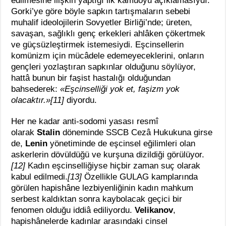
edilmesine ilişkin yaptığı ilk kamuoyu açıklamasıydı.
Gorki’ye göre böyle sapkın tartışmaların sebebi
muhalif ideolojilerin Sovyetler Birliği’nde; üreten,
savaşan, sağlıklı genç erkekleri ahlâken çökertmek
ve güçsüzleştirmek istemesiydi. Eşcinsellerin
komünizm için mücâdele edemeyeceklerini, onların
gençleri yozlaştıran sapkınlar olduğunu söylüyor,
hattâ bunun bir faşist hastalığı olduğundan
bahsederek:
«Eşcinselliği yok et, faşizm yok
olacaktır.»[11]
diyordu.
Her ne kadar anti-sodomi yasası resmî
olarak
Stalin
döneminde SSCB Cezâ Hukukuna girse
de,
Lenin
yönetiminde de eşcinsel eğilimleri olan
askerlerin dövüldüğü ve kurşuna dizildiği görülüyor.
[12]
Kadın eşcinselliğiyse hiçbir zaman suç olarak
kabul edilmedi.
[13]
Özellikle GULAG kamplarında
görülen hapishâne lezbiyenliğinin kadın mahkum
serbest kaldıktan sonra kaybolacak geçici bir
fenomen olduğu iddiâ ediliyordu.
Velikanov
,
hapishânelerde kadınlar arasındaki cinsel