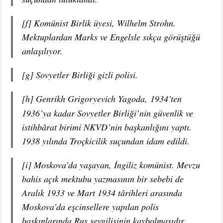
[f] Komünist Birlik üyesi, Wilhelm Strohn.
Mektuplardan Marks ve Engelsle sıkça görüştüğü
anlaşılıyor.
[g] Sovyetler Birliği gizli polisi.
[h] Genrikh Grigoryevich Yagoda,
1934’ten
1936’ya kadar Sovyetler Birliği’nin güvenlik ve
istihbârat birimi NKVD’nin başkanlığını yaptı.
1938 yılında Troçkicilik suçundan idam edildi.
[i] Moskova’da yaşayan, İngiliz komünist. Mevzu
bahis açık mektubu yazmasının bir sebebi de
Aralık 1933 ve Mart 1934 târihleri arasında
Moskova’da eşcinsellere yapılan polis
baskınlarında Rus sevgilisinin kaybolmasıdır.