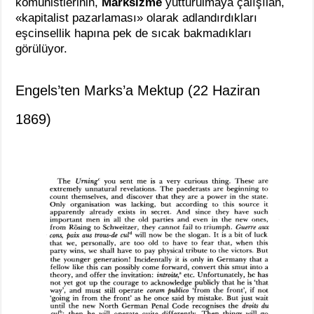
komünistlerinin,
Marksizme
yutturulmaya çalışılan,
«kapitalist pazarlaması» olarak adlandırdıkları
eşcinsellik hapına pek de sıcak bakmadıkları
görülüyor.
Engels’ten Marks’a Mektup (22 Haziran
1869)