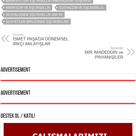
MARKSİSTLER EŞCİNSELLİK HAKKINDA NE DÜŞÜNÜR
MARKSİZM VE EŞCİNSELLİK
SOSYALİZM VE EŞCİNSELLİL
SOSYALİZMDE EŞCİNSELLİK VAR MI
SOVYETLER BİRLİĞİNDE EŞCİNSELLER
Önceki
İSMET PAŞA’DA DÖNEMSEL
IRKÇI ANLAYIŞLAR
Sonaraki
MİR İMADEDDİN ve
PINYANIŞİLER
Advertisement
Advertisement
DESTEK OL / KATIL!