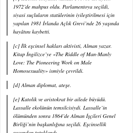
1972’de mahpus oldu. Parlamentoya seçildi,
siyasi suçluların statülerinin iyileştirilmesi için
yapılan 1981 İrlanda Açlık Grevi’nde 26 yaşında
hayâtını kaybetti.
[c] İlk eşcinsel hakları aktivisti, Alman yazar.
Kitap İngilizce’ye «The Riddle of Man-Manly
Love: The Pioneering Work on Male
Homosexuality» ismiyle çevrildi.
[d] Alman diplomat, ateşe.
[e] Katolik ve aristokrat bir ailede büyüdü.
Lassalle ekolünün temsilcisiydi. Lassalle’in
ölümünden sonra 1864’de Alman İşçileri Genel
Birliği’nin başkanlığına seçildi. Eşcinsellik
suçundan tutuklandı.