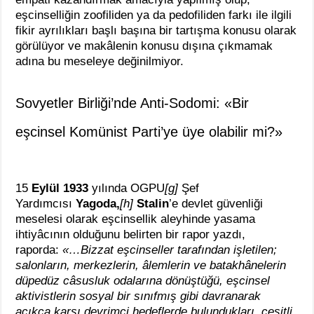
eşcinselliğin zoofiliden ya da pedofiliden farkı ile ilgili
fikir ayrılıkları başlı başına bir tartışma konusu olarak
görülüyor ve makâlenin konusu dışına çıkmamak
adına bu meseleye değinilmiyor.
Sovyetler Birliği’nde Anti-Sodomi: «Bir
eşcinsel Komünist Parti’ye üye olabilir mi?»
15
Eylül 1933
yılında OGPU
[g]
Şef
Yardımcısı
Yagoda,
[h]
Stalin
’e devlet güvenliği
meselesi olarak eşcinsellik aleyhinde yasama
ihtiyâcının olduğunu belirten bir rapor yazdı,
raporda:
«…Bizzat eşcinseller tarafından işletilen;
salonların, merkezlerin, âlemlerin ve batakhânelerin
düpedüz câsusluk odalarına dönüştüğü, eşcinsel
aktivistlerin sosyal bir sınıfmış gibi davranarak
açıkça karşı devrimci hedeflerde bulundukları, çeşitli