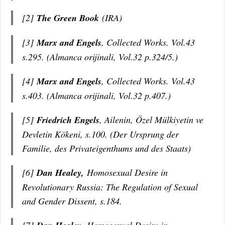
[2]
The Green Book
(IRA)
[3]
Marx and Engels
, Collected Works. Vol.43
s.295. (Almanca orijinali, Vol.32 p.324/5.)
[4]
Marx and Engels
, Collected Works. Vol.43
s.403. (Almanca orijinali, Vol.32 p.407.)
[5]
Friedrich Engels
, Ailenin, Özel Mülkiyetin ve
Devletin Kökeni, s.100. (Der Ursprung der
Familie, des Privateigenthums und des Staats)
[6]
Dan Healey,
Homosexual Desire in
Revolutionary Russia: The Regulation of Sexual
and Gender Dissent, s.184.
[7]
Homosexual Desire in