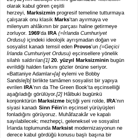
olarak kabul gören çeşitli
herzeyi,
Marksizmin
progresif temeline tutturmaya
çalışarak onu klasik
Marks
’tan ayırmaya ve
milenyum ahlâkının bir parçası haline getirmeye
zorluyor.
1969
‘da
IRA
(=İrlanda Cumhuriyet
Ordusu)
içindeki ideolojik ayrışmadan doğan ve
sosyalist kanadı temsil eden
Provos
’un
(=Geçici
İrlanda Cumhuriyet Ordusu)
eşcinsellere yönelik
silahlı saldırıları
[1]
20. yüzyıl Marksizminin
bugün
evrildiği halden farkını gözler önüne seriyor.
«Battaniye Adamlar»
[a]
eylemi ve Bobby
Sandsle
[b]
birlikte tamâmen sosyalist bir yapıya
evrilen
IRA
’nın da The Green Book’ta eşcinselliği
aşağıladığı görülüyor.
[2]
Hâlbuki bugünkü
konjonktürün
Marksizme
biçtiği yeni rolde,
IRA
’nın
siyasi kanadı
Sinn Féin
’in eşcinsel yürüyüşleri
fonladığını görüyoruz. Muhâfazakâr ve kapalı
sayılabilecek; mezhepçi, geleneksel ve sosyalist
İrlanda toplumunda
Marksist
modernizasyonun ne
derece kabul gördüğü konusu başlı başına bir