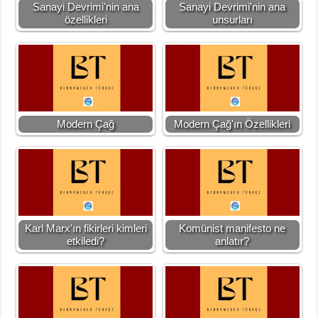
Sanayi Devrimi'nin ana
Sanayi Devrimi'nin ana
özellikleri
unsurları
Modern Çağ
Modern Çağ'ın Özellikleri
Karl Marx'ın fikirleri kimleri
Komünist manifesto ne
etkiledi?
anlatır?