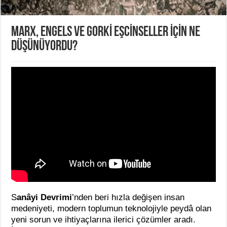
MARX, ENGELS VE GORKİ EŞCİNSELLER İÇİN NE
DÜŞÜNÜYORDU?
S
anâyi Devrimi
’nden beri hızla değişen insan
medeniyeti, modern toplumun teknolojiyle peydâ olan
yeni sorun ve ihtiyaçlarına ilerici çözümler aradı.