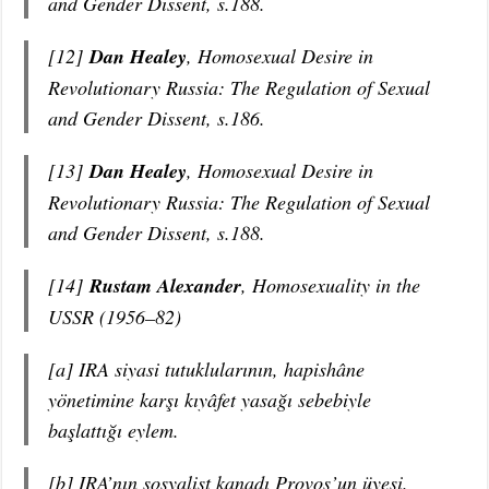
and Gender Dissent, s.188.
[12]
Dan Healey
, Homosexual Desire in
Revolutionary Russia: The Regulation of Sexual
and Gender Dissent, s.186.
[13]
Dan Healey
, Homosexual Desire in
Revolutionary Russia: The Regulation of Sexual
and Gender Dissent, s.188.
[14]
Rustam Alexander
, Homosexuality in the
USSR (1956–82)
[a] IRA siyasi tutuklularının, hapishâne
yönetimine karşı kıyâfet yasağı sebebiyle
başlattığı eylem.
[b] IRA’nın sosyalist kanadı Provos’un üyesi.