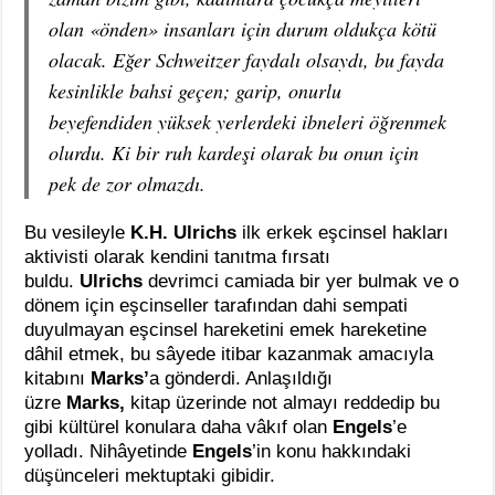
olan «önden» insanları için durum oldukça kötü
olacak. Eğer Schweitzer faydalı olsaydı, bu fayda
kesinlikle bahsi geçen; garip, onurlu
beyefendiden yüksek yerlerdeki ibneleri öğrenmek
olurdu. Ki bir ruh kardeşi olarak bu onun için
pek de zor olmazdı.
Bu vesileyle
K.H. Ulrichs
ilk erkek eşcinsel hakları
aktivisti olarak kendini tanıtma fırsatı
buldu.
Ulrichs
devrimci camiada bir yer bulmak ve o
dönem için eşcinseller tarafından dahi sempati
duyulmayan eşcinsel hareketini emek hareketine
dâhil etmek, bu sâyede itibar kazanmak amacıyla
kitabını
Marks’
a gönderdi. Anlaşıldığı
üzre
Marks,
kitap üzerinde not almayı reddedip bu
gibi kültürel konulara daha vâkıf olan
Engels
’e
yolladı. Nihâyetinde
Engels
’in konu hakkındaki
düşünceleri mektuptaki gibidir.