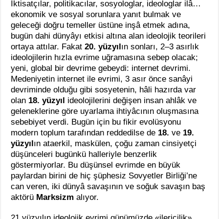
İktisatçılar, politikacılar, sosyologlar, ideologlar ilâ…
ekonomik ve sosyal sorunlara yanıt bulmak ve
geleceği doğru temeller üstüne inşâ etmek adına,
bugün dahi dünyâyı etkisi altına alan ideolojik teorileri
ortaya attılar. Fakat
20. yüzyıl
ın sonları, 2–3 asırlık
ideolojilerin hızla evrime uğramasına sebep olacak;
yeni, global bir devrime gebeydi: internet devrimi.
Medeniyetin internet ile evrimi, 3 asır önce sanâyi
devriminde olduğu gibi sosyetenin, hâli hazırda var
olan
18. yüzyıl
ideolojilerini değişen insan ahlâk ve
geleneklerine göre uyarlama ihtiyâcının oluşmasına
sebebiyet verdi. Bugün için bu fikir evolüsyonu
modern toplum tarafından reddedilse de
18.
ve
19.
yüzyıl
ın ataerkil, maskülen, çoğu zaman cinsiyetçi
düşünceleri bugünkü halleriyle benzerlik
göstermiyorlar. Bu düşünsel evrimde en büyük
paylardan birini de hiç şüphesiz Sovyetler Birliği’ne
can veren, iki dünyâ savaşının ve soğuk savaşın baş
aktörü
Marksizm
alıyor.
21.yüzyılın ideolojik evrimi günümüzde «ilericilik»