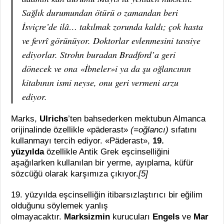
Sağlık durumundan ötürü o zamandan beri
İsviçre’de ilâ… takılmak zorunda kaldı; çok hasta
ve fevrî görünüyor. Doktorlar evlenmesini tavsiye
ediyorlar. Strohn buradan Bradford’a geri
dönecek ve ona «İbneler»i ya da şu oğlancının
kitabının ismi neyse, onu geri vermeni arzu
ediyor.
Marks,
Ulrichs
’ten bahsederken mektubun Almanca
orijinalinde özellikle «päderast»
(=oğlancı)
sıfatını
kullanmayı tercih ediyor. «Päderast»,
19.
yüzyılda
özellikle Antik Grek eşcinselliğini
aşağılarken kullanılan bir yerme, ayıplama, küfür
sözcüğü olarak karşımıza çıkıyor.
[5]
19. yüzyılda eşcinselliğin itibarsızlaştırıcı bir eğilim
olduğunu söylemek yanlış
olmayacaktır.
Marksizmin
kurucuları
Engels
ve
Mar