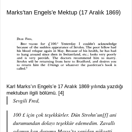
Marks’tan Engels’e Mektup (17 Aralık 1869)
Karl Marks’ın Engels’e 17 Aralık 1869 yılında yazdığı
mektubun ilgili bölümü. [4]
Sevgili Fred,
100 £ için çok teşekkürler. Dün Strohn’un[f] ani
durumundan dolayı teşekkür edemedim. Zavallı
adamın kan durumu Mayıs’ta yeniden nüksetti.