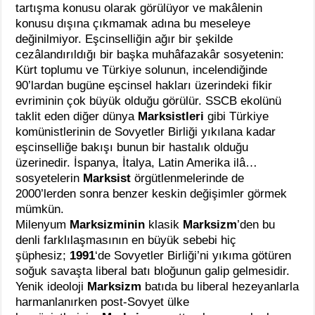
tartışma konusu olarak görülüyor ve makâlenin
konusu dışına çıkmamak adına bu meseleye
değinilmiyor. Eşcinselliğin ağır bir şekilde
cezâlandırıldığı bir başka muhâfazakâr sosyetenin:
Kürt toplumu ve Türkiye solunun, incelendiğinde
90’lardan bugüne eşcinsel hakları üzerindeki fikir
evriminin çok büyük olduğu görülür. SSCB ekolünü
taklit eden diğer dünya
Marksistleri
gibi Türkiye
komünistlerinin de Sovyetler Birliği yıkılana kadar
eşcinselliğe bakışı bunun bir hastalık olduğu
üzerinedir. İspanya, İtalya, Latin Amerika ilâ…
sosyetelerin
Marksist
örgütlenmelerinde de
2000’lerden sonra benzer keskin değişimler görmek
mümkün.
Milenyum
Marksizminin
klasik
Marksizm
’den bu
denli farklılaşmasının en büyük sebebi hiç
şüphesiz;
1991
‘de Sovyetler Birliği’ni yıkıma götüren
soğuk savaşta liberal batı bloğunun galip gelmesidir.
Yenik ideoloji
Marksizm
batıda bu liberal hezeyanlarla
harmanlanırken post-Sovyet ülke