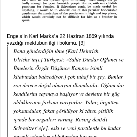
Engels’in Karl Marks’a 22 Haziran 1869 yılında
yazdığı mektubun ilgili bölümü. [3]
Bana gönderdiğin ibne (Karl Heinrich
Ulrichs’in[c] Türkçesi: «Sahte Dindar Oğlancı ve
İbnelerin Özgür Düşünce Kampı» isimli
kitabından bahsediyor.) çok tuhaf bir şey. Bunlar
son derece doğal olmayan ilhamlardır. Oğlancılar
kendilerini saymaya başlıyor ve devlette bir güç
olduklarının farkına varıyorlar. Yalnız örgütten
yoksundular, fakat görülüyor ki zâten gizlilik
içinde bir örgütleri varmış. Rösing’den[d]
Schweitzer’e[e], eski ve yeni partilerde bu kadar
önemli adamları olduğundan başarıyı