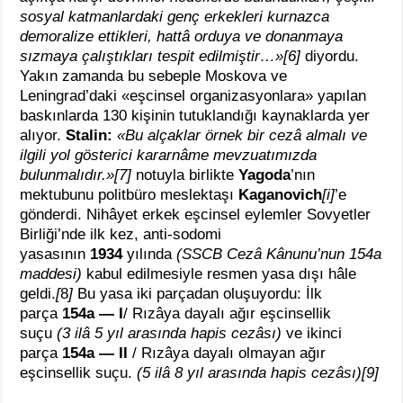
sosyal katmanlardaki genç erkekleri kurnazca
demoralize ettikleri, hattâ orduya ve donanmaya
sızmaya çalıştıkları tespit edilmiştir…»[6]
diyordu.
Yakın zamanda bu sebeple Moskova ve
Leningrad’daki «eşcinsel organizasyonlara» yapılan
baskınlarda 130 kişinin tutuklandığı kaynaklarda yer
alıyor.
Stalin:
«Bu alçaklar örnek bir cezâ almalı ve
ilgili yol gösterici kararnâme mevzuatımızda
bulunmalıdır.»[7]
notuyla birlikte
Yagoda
’nın
mektubunu politbüro meslektaşı
Kaganovich
[i]
’e
gönderdi. Nihâyet erkek eşcinsel eylemler Sovyetler
Birliği’nde ilk kez, anti-sodomi
yasasının
1934
yılında
(SSCB Cezâ Kânunu’nun 154a
maddesi)
kabul edilmesiyle resmen yasa dışı hâle
geldi.
[
8
]
Bu yasa iki parçadan oluşuyordu: İlk
parça
154a — I
/ Rızâya dayalı ağır eşcinsellik
suçu
(3 ilâ 5 yıl arasında hapis cezâsı)
ve ikinci
parça
154a — II
/ Rızâya dayalı olmayan ağır
eşcinsellik suçu.
(5 ilâ 8 yıl arasında hapis cezâsı)[9]