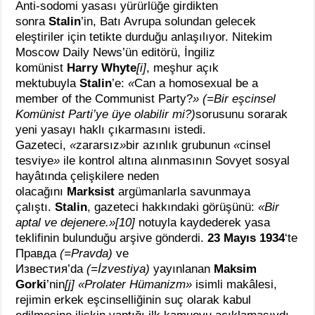
Anti-sodomi yasası yürürlüğe girdikten
sonra
Stalin
’in, Batı Avrupa solundan gelecek
eleştiriler için tetikte durduğu anlaşılıyor. Nitekim
Moscow Daily News’ün editörü, İngiliz
komünist
Harry Whyte
[i]
, meşhur açık
mektubuyla
Stalin
’e:
«
Can a homosexual be a
member of the Communist Party?
»
(=Bir eşcinsel
Komünist Parti’ye üye olabilir mi?)
sorusunu sorarak
yeni yasayı haklı çıkarmasını istedi.
Gazeteci,
«
zararsız
»
bir azınlık grubunun
«
cinsel
tesviye
»
ile kontrol altına alınmasının Sovyet sosyal
hayâtında çelişkilere neden
olacağını
Marksist
argümanlarla savunmaya
çalıştı.
Stalin
, gazeteci hakkındaki görüşünü:
«Bir
aptal ve dejenere.»[10]
notuyla kaydederek yasa
teklifinin bulunduğu arşive gönderdi.
23 Mayıs 1934
‘te
Правда
(=Pravda)
ve
Известия’da
(=İzvestiya)
yayınlanan
Maksim
Gorki
’nin
[j]
«Prolater Hümanizm»
isimli makâlesi,
rejimin erkek eşcinselliğinin suç olarak kabul