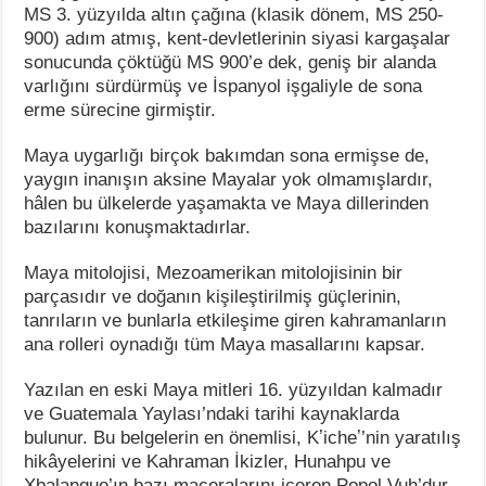
MS 3. yüzyılda altın çağına (klasik dönem, MS 250-
900) adım atmış, kent-devletlerinin siyasi kargaşalar
sonucunda çöktüğü MS 900’e dek, geniş bir alanda
varlığını sürdürmüş ve İspanyol işgaliyle de sona
erme sürecine girmiştir.
Maya uygarlığı birçok bakımdan sona ermişse de,
yaygın inanışın aksine Mayalar yok olmamışlardır,
hâlen bu ülkelerde yaşamakta ve Maya dillerinden
bazılarını konuşmaktadırlar.
Maya mitolojisi, Mezoamerikan mitolojisinin bir
parçasıdır ve doğanın kişileştirilmiş güçlerinin,
tanrıların ve bunlarla etkileşime giren kahramanların
ana rolleri oynadığı tüm Maya masallarını kapsar.
Yazılan en eski Maya mitleri 16. yüzyıldan kalmadır
ve Guatemala Yaylası’ndaki tarihi kaynaklarda
bulunur. Bu belgelerin en önemlisi, Kʼicheʼ’nin yaratılış
hikâyelerini ve Kahraman İkizler, Hunahpu ve
Xbalanque’ın bazı maceralarını içeren Popol Vuh’dur.