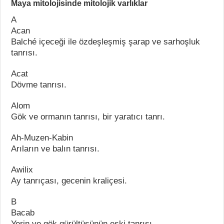
Maya mitolojisinde mitolojik varlıklar
A
Acan
Balché içeceği ile özdeşleşmiş şarap ve sarhoşluk
tanrısı.
Acat
Dövme tanrısı.
Alom
Gök ve ormanın tanrısı, bir yaratıcı tanrı.
Ah-Muzen-Kabin
Arıların ve balın tanrısı.
Awilix
Ay tanrıçası, gecenin kraliçesi.
B
Bacab
Yerin ve gök gürültüsünün eski tanrısı.