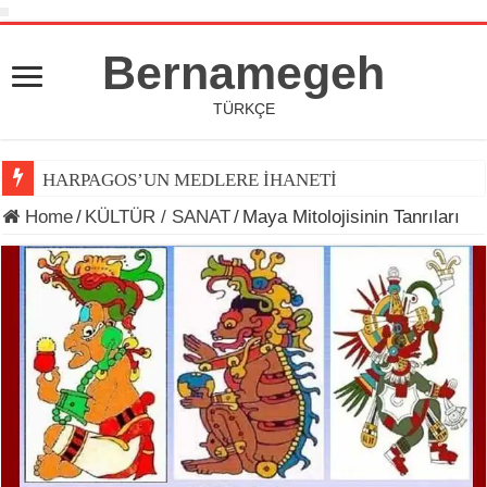
Bernamegeh
TÜRKÇE
HARPAGOS’UN MEDLERE İHANETİ
DÜNYA KUPASI 2026’DA TOP ARDINDA KOŞAN(LAR)
Home
/
KÜLTÜR / SANAT
/
Maya Mitolojisinin Tanrıları