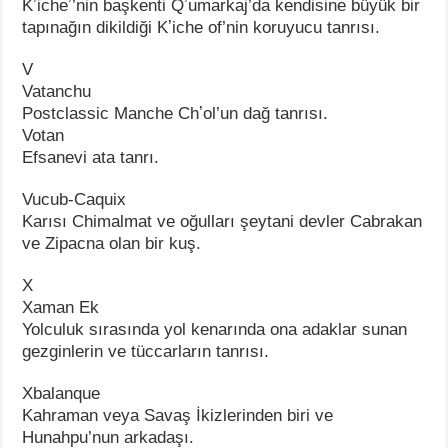
Kʼicheʼ’nin başkenti Qʼumarkaj’da kendisine büyük bir
tapınağın dikildiği Kʼiche of’nin koruyucu tanrısı.
V
Vatanchu
Postclassic Manche Chʼol’un dağ tanrısı.
Votan
Efsanevi ata tanrı.
Vucub-Caquix
Karısı Chimalmat ve oğulları şeytani devler Cabrakan
ve Zipacna olan bir kuş.
X
Xaman Ek
Yolculuk sırasında yol kenarında ona adaklar sunan
gezginlerin ve tüccarların tanrısı.
Xbalanque
Kahraman veya Savaş İkizlerinden biri ve
Hunahpu’nun arkadaşı.