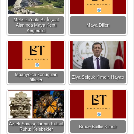
Meksika’daki Bir İnşaat
Alanında Maya Kenti
Maya Dilleri
Keşfedildi
İspanyolca konuşulan
Ziya Selçuk Kimdir, Hayatı
ülkeler
Aztek Savaşçılarının Kutsal
Bruce Baillie Kimdir
Ruhu: Kelebekler