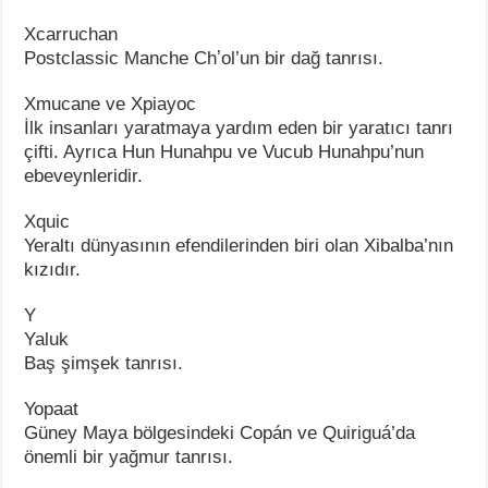
Xcarruchan
Postclassic Manche Chʼol’un bir dağ tanrısı.
Xmucane ve Xpiayoc
İlk insanları yaratmaya yardım eden bir yaratıcı tanrı
çifti. Ayrıca Hun Hunahpu ve Vucub Hunahpu’nun
ebeveynleridir.
Xquic
Yeraltı dünyasının efendilerinden biri olan Xibalba’nın
kızıdır.
Y
Yaluk
Baş şimşek tanrısı.
Yopaat
Güney Maya bölgesindeki Copán ve Quiriguá’da
önemli bir yağmur tanrısı.