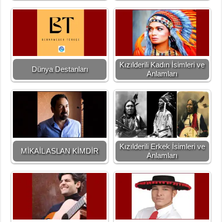
Kızılderili Kadın İsimleri ve
Dünya Destanları
Anlamları
Kızılderili Erkek İsimleri ve
MİKAİL ASLAN KİMDİR
Anlamları