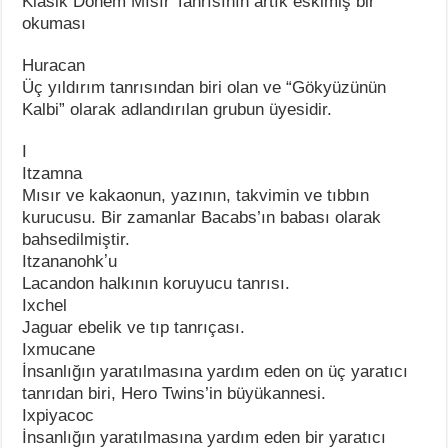
Klasik Dönem Mısır Tanrısının artık eskimiş bir
okuması
Huracan
Üç yıldırım tanrısından biri olan ve “Gökyüzünün
Kalbi” olarak adlandırılan grubun üyesidir.
I
Itzamna
Mısır ve kakaonun, yazının, takvimin ve tıbbın
kurucusu. Bir zamanlar Bacabs’ın babası olarak
bahsedilmiştir.
Itzananohkʼu
Lacandon halkının koruyucu tanrısı.
Ixchel
Jaguar ebelik ve tıp tanrıçası.
Ixmucane
İnsanlığın yaratılmasına yardım eden on üç yaratıcı
tanrıdan biri, Hero Twins’in büyükannesi.
Ixpiyacoc
İnsanlığın yaratılmasına yardım eden bir yaratıcı