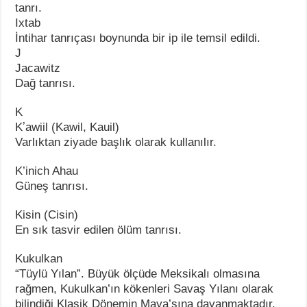
tanrı.
Ixtab
İntihar tanrıçası boynunda bir ip ile temsil edildi.
J
Jacawitz
Dağ tanrısı.
K
Kʼawiil (Kawil, Kauil)
Varlıktan ziyade başlık olarak kullanılır.
K’inich Ahau
Güneş tanrısı.
Kisin (Cisin)
En sık tasvir edilen ölüm tanrısı.
Kukulkan
“Tüylü Yılan”. Büyük ölçüde Meksikalı olmasına
rağmen, Kukulkan’ın kökenleri Savaş Yılanı olarak
bilindiği Klasik Dönemin Maya’sına dayanmaktadır.