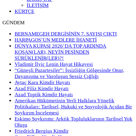
İLETİŞİM
KÜRTÇE
GÜNDEM
BERNAMEGEH DERGİSİNİN 7. SAYISI ÇIKTI
HARPAGOS’UN MEDLERE İHANETİ
DÜNYA KUPASI 2026’DA TOP ARDINDA
KOŞAN(LAR), NEYİN PEŞİNDEN
SÜRÜKLENİR(LER)?!
Vladimir İlyiç Lenin Hayat Hikayesi
“Güneşli Pazartesiler”: İşsizliğin Gölgesinde Onur,
Dayanışma ve Varoluşun Sessiz Çığlığı
Aytaç Kara Kimdir Hayatı
Azad Filiz Kimdir Hayatı
Azad Toptik Kimdir Hayatı
Amerikan Hükümetinin Yerli Halklara Yönelik
Politikaları: Tarihsel, Hukuki ve Sosyolojik Açıdan Bir
Soykırım İncelemesi
Eskimo Soykırımı: Arktik Topluluklarının Tarihsel Yok
Oluşu
Friedrich Bergius Kimdir