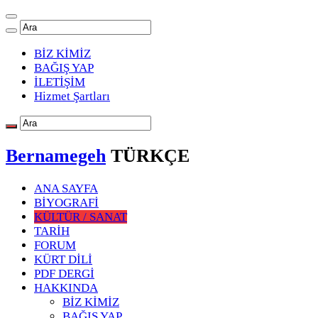
BİZ KİMİZ
BAĞIŞ YAP
İLETİŞİM
Hizmet Şartları
Bernamegeh
TÜRKÇE
ANA SAYFA
BİYOGRAFİ
KÜLTÜR / SANAT
TARİH
FORUM
KÜRT DİLİ
PDF DERGİ
HAKKINDA
BİZ KİMİZ
BAĞIŞ YAP