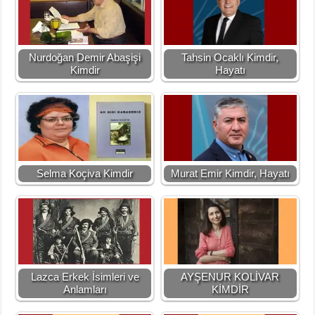
Nurdoğan Demir Abaşişi
Tahsin Ocaklı Kimdir,
Kimdir
Hayatı
Selma Koçiva Kimdir
Murat Emir Kimdir, Hayatı
Lazca Erkek İsimleri ve
AYŞENUR KOLİVAR
Anlamları
KİMDİR