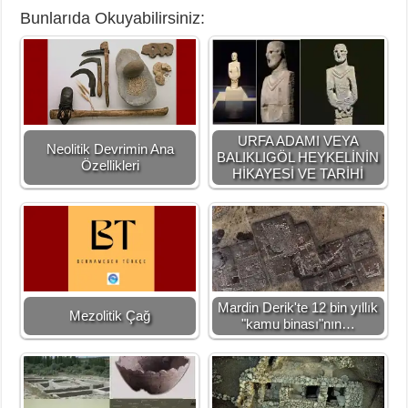
Bunlarıda Okuyabilirsiniz:
URFA ADAMI VEYA
Neolitik Devrimin Ana
BALIKLIGÖL HEYKELİNİN
Özellikleri
HİKAYESİ VE TARİHİ
Mardin Derik'te 12 bin yıllık
Mezolitik Çağ
"kamu binası"nın…