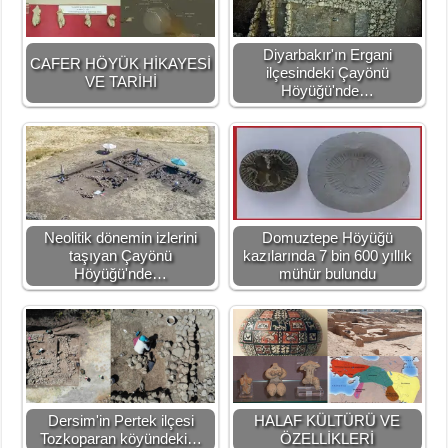
Diyarbakır'ın Ergani
CAFER HÖYÜK HİKAYESİ
ilçesindeki Çayönü
VE TARİHİ
Höyüğü'nde…
Neolitik dönemin izlerini
Domuztepe Höyüğü
taşıyan Çayönü
kazılarında 7 bin 600 yıllık
Höyüğü'nde…
mühür bulundu
Dersim'in Pertek ilçesi
HALAF KÜLTÜRÜ VE
Tozkoparan köyündeki…
ÖZELLİKLERİ