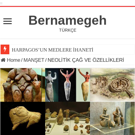
Bernamegeh
TÜRKÇE
HARPAGOS’UN MEDLERE İHANETİ
DÜNYA KUPASI 2026’DA TOP ARDINDA KOŞAN(LAR)
Home
/
MANŞET
/
NEOLİTİK ÇAĞ VE ÖZELLİKLERİ