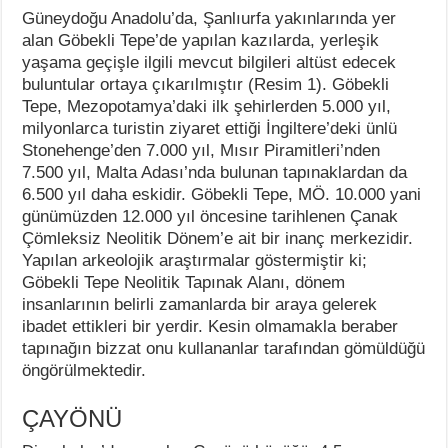
Güneydoğu Anadolu’da, Şanlıurfa yakınlarında yer
alan Göbekli Tepe’de yapılan kazılarda, yerleşik
yaşama geçişle ilgili mevcut bilgileri altüst edecek
buluntular ortaya çıkarılmıştır (Resim 1). Göbekli
Tepe, Mezopotamya’daki ilk şehirlerden 5.000 yıl,
milyonlarca turistin ziyaret ettiği İngiltere’deki ünlü
Stonehenge’den 7.000 yıl, Mısır Piramitleri’nden
7.500 yıl, Malta Adası’nda bulunan tapınaklardan da
6.500 yıl daha eskidir. Göbekli Tepe, MÖ. 10.000 yani
günümüzden 12.000 yıl öncesine tarihlenen Çanak
Çömleksiz Neolitik Dönem’e ait bir inanç merkezidir.
Yapılan arkeolojik araştırmalar göstermiştir ki;
Göbekli Tepe Neolitik Tapınak Alanı, dönem
insanlarının belirli zamanlarda bir araya gelerek
ibadet ettikleri bir yerdir. Kesin olmamakla beraber
tapınağın bizzat onu kullananlar tarafından gömüldüğü
öngörülmektedir.
ÇAYÖNÜ