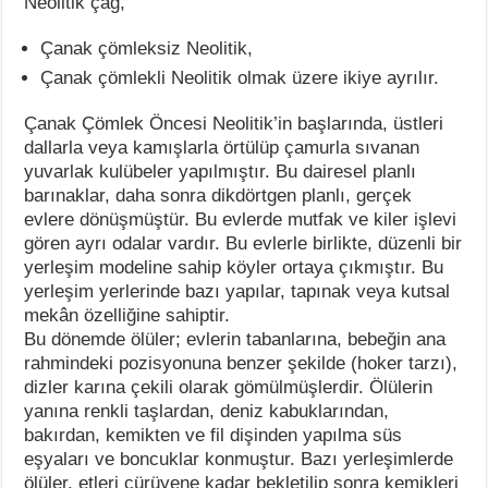
Neolitik çağ,
Çanak çömleksiz Neolitik,
Çanak çömlekli Neolitik olmak üzere ikiye ayrılır.
Çanak Çömlek Öncesi Neolitik’in başlarında, üstleri
dallarla veya kamışlarla örtülüp çamurla sıvanan
yuvarlak kulübeler yapılmıştır. Bu dairesel planlı
barınaklar, daha sonra dikdörtgen planlı, gerçek
evlere dönüşmüştür. Bu evlerde mutfak ve kiler işlevi
gören ayrı odalar vardır. Bu evlerle birlikte, düzenli bir
yerleşim modeline sahip köyler ortaya çıkmıştır. Bu
yerleşim yerlerinde bazı yapılar, tapınak veya kutsal
mekân özelliğine sahiptir.
Bu dönemde ölüler; evlerin tabanlarına, bebeğin ana
rahmindeki pozisyonuna benzer şekilde (hoker tarzı),
dizler karına çekili olarak gömülmüşlerdir. Ölülerin
yanına renkli taşlardan, deniz kabuklarından,
bakırdan, kemikten ve fil dişinden yapılma süs
eşyaları ve boncuklar konmuştur. Bazı yerleşimlerde
ölüler, etleri çürüyene kadar bekletilip sonra kemikleri