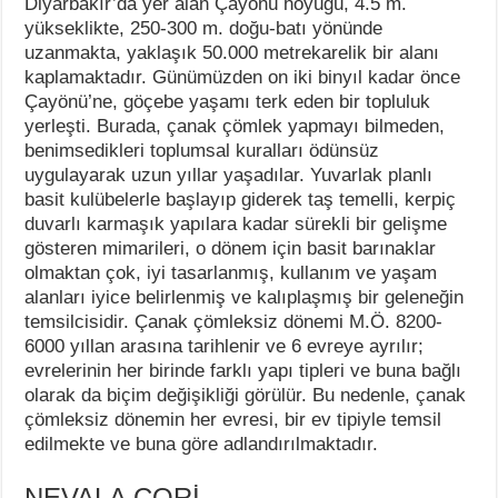
Diyarbakır’da yer alan Çayönü höyüğü, 4.5 m.
yükseklikte, 250-300 m. doğu-batı yönünde
uzanmakta, yaklaşık 50.000 metrekarelik bir alanı
kaplamaktadır. Günümüzden on iki binyıl kadar önce
Çayönü’ne, göçebe yaşamı terk eden bir topluluk
yerleşti. Burada, çanak çömlek yapmayı bilmeden,
benimsedikleri toplumsal kuralları ödünsüz
uygulayarak uzun yıllar yaşadılar. Yuvarlak planlı
basit kulübelerle başlayıp giderek taş temelli, kerpiç
duvarlı karmaşık yapılara kadar sürekli bir gelişme
gösteren mimarileri, o dönem için basit barınaklar
olmaktan çok, iyi tasarlanmış, kullanım ve yaşam
alanları iyice belirlenmiş ve kalıplaşmış bir geleneğin
temsilcisidir. Çanak çömleksiz dönemi M.Ö. 8200-
6000 yıllan arasına tarihlenir ve 6 evreye ayrılır;
evrelerinin her birinde farklı yapı tipleri ve buna bağlı
olarak da biçim değişikliği görülür. Bu nedenle, çanak
çömleksiz dönemin her evresi, bir ev tipiyle temsil
edilmekte ve buna göre adlandırılmaktadır.
NEVALA ÇORİ