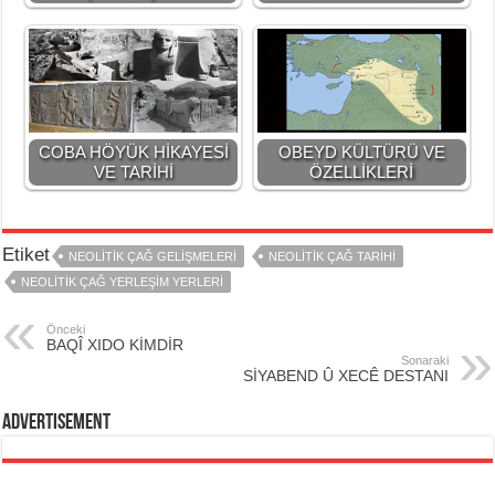
COBA HÖYÜK HİKAYESİ
OBEYD KÜLTÜRÜ VE
VE TARİHİ
ÖZELLİKLERİ
Etiket
NEOLİTİK ÇAĞ GELİŞMELERİ
NEOLİTİK ÇAĞ TARİHİ
NEOLİTİK ÇAĞ YERLEŞİM YERLERİ
Önceki
BAQÎ XIDO KİMDİR
Sonaraki
SİYABEND Û XECÊ DESTANI
Advertisement