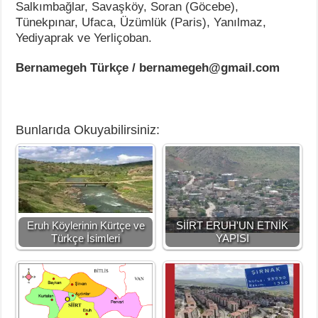
Salkımbağlar, Savaşköy, Soran (Göcebe),
Tünekpınar, Ufaca, Üzümlük (Paris), Yanılmaz,
Yediyaprak ve Yerliçoban.
Bernamegeh Türkçe / bernamegeh@gmail.com
Bunlarıda Okuyabilirsiniz:
Eruh Köylerinin Kürtçe ve
SİİRT ERUH'UN ETNİK
Türkçe İsimleri
YAPISI