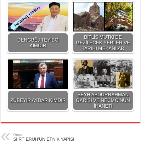
BİTLİS MUTKİ'DE
DENGBÊJ TEYİBO
GEZİLECEK YERLER VE
KİMDİR
TARİHİ MEKANLAR
ŞEYH ABDURRAHMAN
ZÜBEYİR AYDAR KİMDİR
GARİSİ VE NECMO’NUN
İHANETİ
Önceki
SİİRT ERUH’UN ETNİK YAPISI