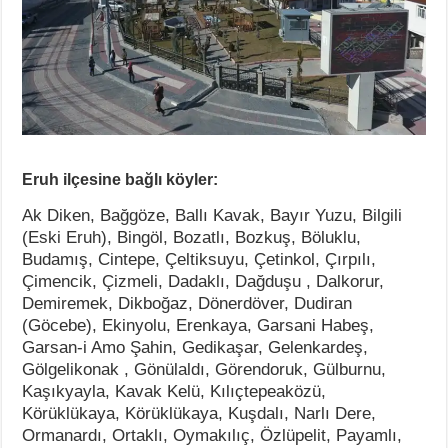
Eruh ilçesine bağlı köyler:
Ak Diken, Bağgöze, Ballı Kavak, Bayır Yuzu, Bilgili
(Eski Eruh), Bingöl, Bozatlı, Bozkuş, Böluklu,
Budamış, Cintepe, Çeltiksuyu, Çetinkol, Çırpılı,
Çimencik, Çizmeli, Dadaklı, Dağduşu , Dalkorur,
Demiremek, Dikboğaz, Dönerdöver, Dudiran
(Göcebe), Ekinyolu, Erenkaya, Garsani Habeş,
Garsan-i Amo Şahin, Gedikaşar, Gelenkardeş,
Gölgelikonak , Gönülaldı, Görendoruk, Gülburnu,
Kaşıkyayla, Kavak Kelü, Kılıçtepeaközü,
Körüklükaya, Körüklükaya, Kuşdalı, Narlı Dere,
Ormanardı, Ortaklı, Oymakılıç, Özlüpelit, Payamlı,