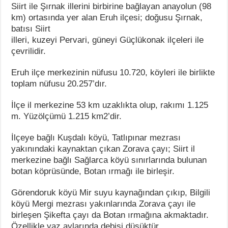
Siirt ile Şırnak illerini birbirine bağlayan anayolun (98
km) ortasında yer alan Eruh ilçesi; doğusu Şırnak,
batısı Siirt
illeri, kuzeyi Pervari, güneyi Güçlükonak ilçeleri ile
çevrilidir.
Eruh ilçe merkezinin nüfusu 10.720, köyleri ile birlikte
toplam nüfusu 20.257’dır.
İlçe il merkezine 53 km uzaklıkta olup, rakımı 1.125
m. Yüzölçümü 1.215 km2’dir.
İlçeye bağlı Kuşdalı köyü, Tatlıpınar mezrası
yakınındaki kaynaktan çıkan Zorava çayı; Siirt il
merkezine bağlı Sağlarca köyü sınırlarında bulunan
botan köprüsünde, Botan ırmağı ile birleşir.
Görendoruk köyü Mir suyu kaynağından çıkıp, Bilgili
köyü Mergi mezrası yakınlarında Zorava çayı ile
birleşen Şikefta çayı da Botan ırmağına akmaktadır.
Özellikle yaz aylarında debisi düşüktür.