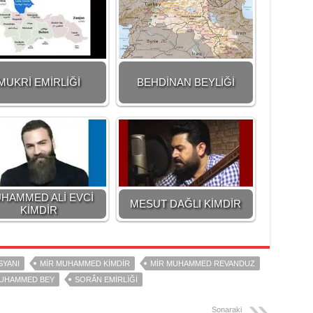
MUKRİ EMİRLİĞİ
BEHDİNAN BEYLİĞİ
HAMMED ALİ EVCİ
MESUT DAĞLI KİMDİR
KİMDİR
SYANI
MİR MUHAMMED KİMDİR
MIR MUHAMMED REVANDUZ
UHAMMED BEY
SORÂN EMİRLİĞİ
Sonaraki