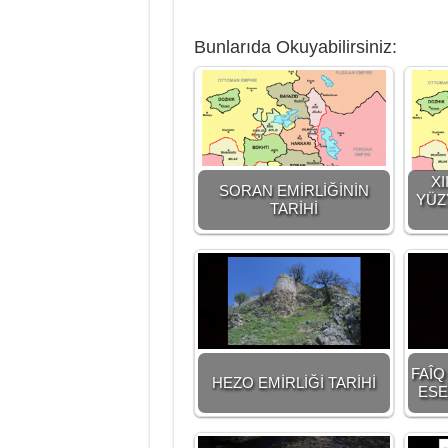
Bunlarıda Okuyabilirsiniz:
XI
SORAN EMİRLİĞİNİN
YÜZ
TARİHİ
FAÎQ
HEZO EMİRLİĞİ TARİHİ
ESER