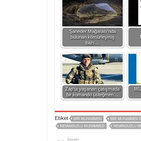
Şaneder Mağarası’nda
bulunan kömürleşmiş
bazı…
Zap'ta yaşanan çatışmada
MU
bir komando üsteğmen…
Etiket
MİR MUHAMMED
MİR MUHAMMED İ
REVANDUZLU MUHAMMED
REVANDUZLU M
Önceki