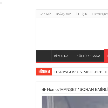
BİZ KİMİZ
BAĞIŞ YAP
İLETİŞİM
Hizmet Şartl
BİYOGRAFİ
KÜLTÜR / SANAT
GÜNDEM
HARPAGOS’UN MEDLERE İH
Home
/
MANŞET
/
SORAN EMİRL