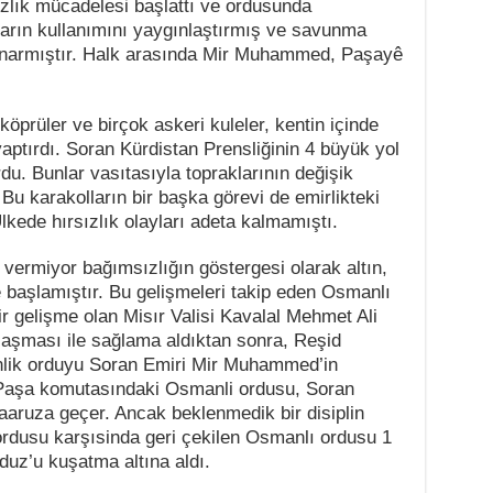
lık mücadelesi başlattı ve ordusunda
ların kullanımını yaygınlaştırmış ve savunma
onarmıştır. Halk arasında Mir Muhammed, Paşayê
köprüler ve birçok askeri kuleler, kentin içinde
yaptırdı. Soran Kürdistan Prensliğinin 4 büyük yol
rdu. Bunlar vasıtasıyla topraklarının değişik
 Bu karakolların bir başka görevi de emirlikteki
kede hırsızlık olayları adeta kalmamıştı.
ermiyor bağımsızlığın göstergesi olarak altın,
başlamıştır. Bu gelişmeleri takip eden Osmanlı
r gelişme olan Misır Valisi Kavalal Mehmet Ali
laşması ile sağlama aldıktan sonra, Reşid
lik orduyu Soran Emiri Mir Muhammed’in
Paşa komutasındaki Osmanli ordusu, Soran
aaruza geçer. Ancak beklenmedik bir disiplin
rdusu karşısinda geri çekilen Osmanlı ordusu 1
duz’u kuşatma altına aldı.