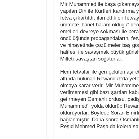
Mir Muhammed ile başa çıkamaya
yapılan Din ile Kürtleri kandırma 
fetva çıkartıldı: ilan ettikleri fe
ümmete ihanet haram olduğu” denil
emelleri devreye sokması ile berabe
öncülüğünde propagandaların, fetv
ve nihayetinde çözülmeler baş gös
halifesi ile savaşmak büyük günaht
Milleti savaştan soğuturlar.
Hem fetvalar ile geri çekilen aşi
altında bulunan Rewanduz’da yeterl
olmaya karar verir.
Mir Muhammed’
verilmemesi gibi bazı şartları kabu
getirmeyen Osmanlı ordusu, padiş
Muhammed’i yolda öldürüp Rewand
öldürüyorlar. Böylece Soran Emirl
bağlanmıştır. Daha sonra Osmanlı
Reşid Mehmed Paşa da kolera salg