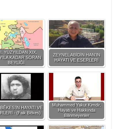
II. YÜZYILDAN XIX.
ZEYNEL ABİDİN HAN'IN
YILA KADAR SORAN
HAYATI VE ESERLERİ
BEYLİĞİ
Muhammed Yakut Kimdir,
 BÊKES'İN HAYATI VE
Hayatı ve Hakkında
LERİ - (Faik Bêkes)
Bilinmeyenler