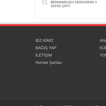
BERNAMEGEH DERGİSİNİN 3.
SAYISI ÇIKTI
BİZ KİMİZ
AN
BAĞIŞ YAP
KÜ
İLETİŞİM
YO
Hizmet Şartları