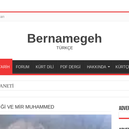
arı
Bernamegeh
TÜRKÇE
TARİH
FORUM
KÜRT DİLİ
PDF DERGİ
HAKKINDA
KÜRTÇ
ANETİ
İĞİ VE MİR MUHAMMED
Adve