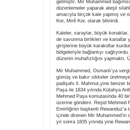
gelmiştir. Mir Muhammed bağımsız
düzenlemeler yaparak ateşli silah
amacıyla birçok kale yapmış ve 
Kor, Mirê Kor, olarak bilinirdi.
Kaleler, saraylar, büyük konaklar, 
de savunma birlikleri ve kanallar 
girişlerine büyük karakollar kurdu
bölgeleriyle bağlantıyı sağlıyordu.
düzenin muhafızlığını yapmaktı. Ül
Mir Muhammed, Osmanlı’ya vergi v
gümüş ve bakır sikkeler üretmeye 
padişahı ll. Mahmut,yine benzer bi
Paşa ile 1834 yılında Kütahya Ant
Mehmed Paşa komutasinda 40 bin
üzerine gönderir. Reşid Mehmed 
Emirliğinin başkenti Rewanduz’a t
içinde direnen Mir Muhammed’in o
yıl sonra 1835 yılında yine Rewan