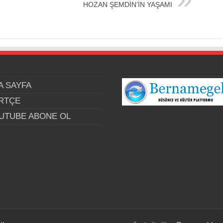
HOZAN ŞEMDİN’İN YAŞAMI
A SAYFA
RTÇE
UTUBE ABONE OL