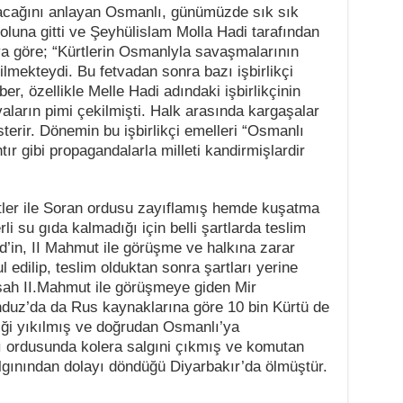
cağını anlayan Osmanlı, günümüzde sık sık
yoluna
gitti ve Şeyhülislam Molla Hadi tarafından
tvaya göre; “Kürtlerin Osmanlyla savaşmalarının
mekteydi. Bu fetvadan sonra bazı işbirlikçi
r, özellikle Melle Hadi adındaki işbirlikçinin
aların pimi çekilmişti. Halk arasında kargaşalar
terir. Dönemin bu işbirlikçi emelleri “Osmanlı
ır gibi propagandalarla milleti kandirmişlardir
retler ile Soran ordusu zayıflamış hemde kuşatma
i su gıda kalmadığı için belli şartlarda teslim
in, II Mahmut ile görüşme ve halkına zarar
l edilip, teslim olduktan sonra şartları yerine
ah II.Mahmut ile görüşmeye giden Mir
uz’da da Rus kaynaklarına göre 10 bin Kürtü de
iği yıkılmış ve doğrudan Osmanlı’ya
 ordusunda kolera salgıni çıkmış ve komutan
ınından dolayı döndüğü Diyarbakır’da ölmüştür.