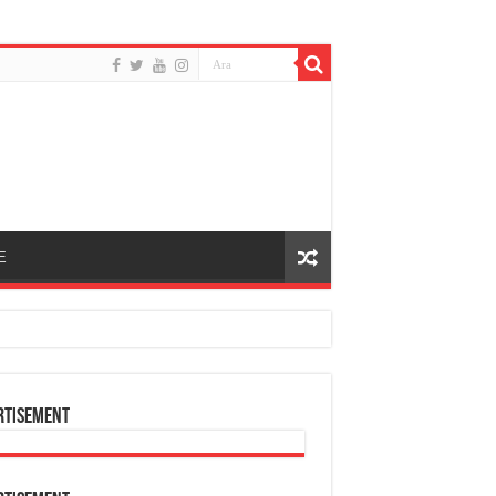
E
rtisement