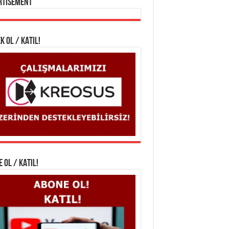
rtisement
K OL / KATIL!
 OL / KATIL!