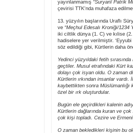
yayınlanmamış
“Suryanî Patrik M
çevirisi TTK’nda muhafaza edilmek
13. yüzyılın başlarında Uraflı Sür
ve
“Meçhul Edesalı Kroniği/1234 
iki ciltlik dünya (1. C) ve kılise (
hadiselere yer verilmiştir. ‘Eyyub
söz edildiği gibi, Kürtlerin daha önc
Yedinci yüzyıldaki fetih sırasında 
geçtiler. Musul etrafındaki Kürt ka
dolayı çok isyan oldu. O zaman d
Kürtlerin ırkından insanlar vardı. İl
kaybettikten sonra Müslümanlığı ka
özel bir ırk oluşturdular.
Bugün ele geçirdikleri kalenin adı
Kürtlerin dağlarında kuran ve çok k
çok kişi topladı. Cezire ve Ermenis
O zaman bekledikleri kişinin bu old