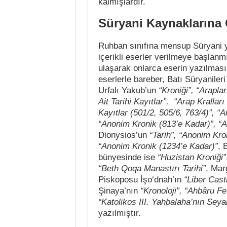
kalmışlardır.
Süryani Kaynaklarına 
Ruhban sınıfına mensup Süryani ya
içerikli eserler verilmeye başlanm
ulaşarak onlarca eserin yazılması
eserlerle bareber, Batı Süryanile
Urfalı Yakub’un
“Kroniği”, “Araplar
Ait Tarihi Kayıtlar”, “Arap Krallar
Kayıtlar (501/2, 505/6, 763/4)”, “
“Anonim Kronik (813’e Kadar)”, “A
Dionysios’un
“Tarih”, “Anonim Kro
“Anonim Kronik (1234’e Kadar)”
, 
bünyesinde ise
“Huzistan Kroniği”
“Beth Qoqa Manastırı Tarihi”
, Mar
Piskoposu İşo‘dnah’ın
“Liber Casti
Şinaya’nın
“Kronoloji”, “Ahbâru Fe
“Katolikos III. Yahbalaha’nın Seyah
yazılmıştır.