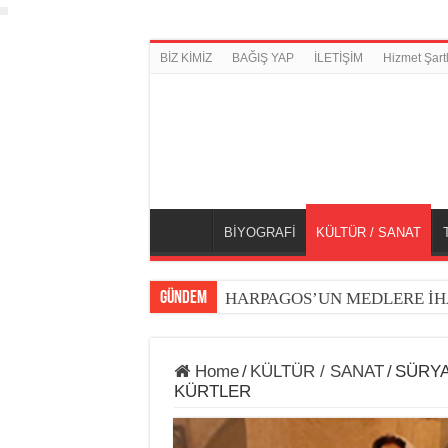
BİZ KİMİZ
BAĞIŞ YAP
İLETİŞİM
Hizmet Şartl
BİYOGRAFİ
KÜLTÜR / SANAT
GÜNDEM
HARPAGOS’UN MEDLERE İH
Home
/
KÜLTÜR / SANAT
/
SÜRYA
KÜRTLER