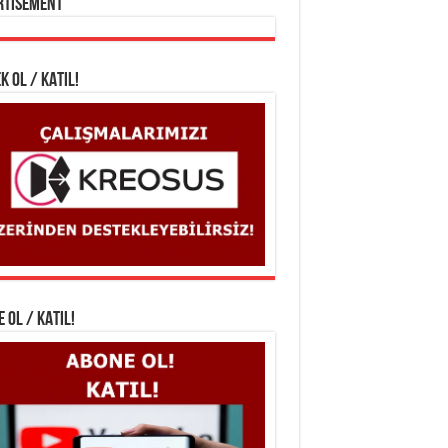
rtisement
K OL / KATIL!
 OL / KATIL!