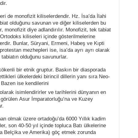
dir.
leri de monofizit kiliselerdendir. Hz. İsa’da İlahi
tabiat olduğunu savunan ve diğer kiliselerden bu
 monofizit diye adlandırılır. Monofizit, tek tabiat
Ortodoks kiliseleri içinde gösterilmelerine
erdir. Bunlar, Süryani, Ermeni, Habeş ve Kıpti
 protestan mezhepleri ise, isa’da ayrı ayrı olarak
ki tabiatın olduğunu savunurlar.
enli bir etnik gruptur. Baskın bir diasporada
ikleri ülkelerdeki birincil dillerin yanı sıra Neo-
Bazen ise kendilerini
larak isimlendirirler ve tarihlerini dünyanın en
k görülen Asur İmparatorluğu’na ve Kuzey
r.
bnan olmak üzere ortadoğu’da 6000 Yıllık kadim
er, son 40-50 yıl içinde topluca Batı ülkelerine
nda Belçika ve Amerika) göç etmek zorunda