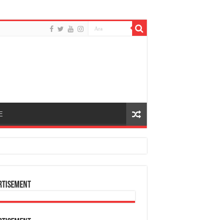
E
rtisement