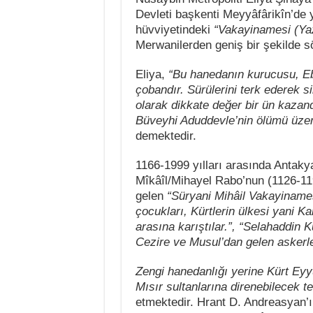
Devleti başkenti Meyyâfârikîn’de y
hüvviyetindeki
“Vakayinamesi (Ya
Merwanilerden geniş bir şekilde s
Eliya,
“Bu hanedanın kurucusu, Eb
çobandır. Sürülerini terk ederek s
olarak dikkate değer bir ün kazan
Büveyhi Aduddevle’nin ölümü üzerin
demektedir.
1166-1999 yılları arasında Antakya
Mîkâîl/Mihayel Rabo’nun (1126-119
gelen
“Süryani Mihâil Vakayiname
çocukları, Kürtlerin ülkesi yani K
arasına karıştılar.”, “Selahaddin 
Cezire ve Musul’dan gelen askerler
Zengi hanedanlığı yerine Kürt Eyyu
Mısır sultanlarına direnebilecek te
etmektedir. Hrant D. Andreasyan’ı