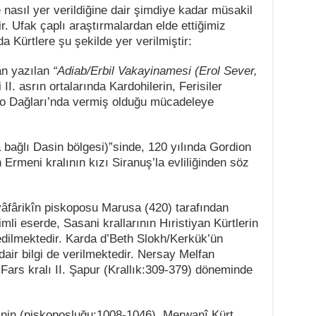
e nasıl yer verildiğine dair şimdiye kadar müsakil
r. Ufak çaplı araştırmalardan elde ettiğimiz
a Kürtlere şu şekilde yer verilmiştir:
an yazılan
“Adiab/Erbil Vakayinamesi (Erol Sever,
 II. asrın ortalarında Kardohilerin, Ferisiler
do Dağları’nda vermiş olduğu mücadeleye
bağlı Dasin bölgesi)”sinde, 120 yılında Gordion
 Ermeni kralının kızı Siranuş’la evliliğinden söz
âfârikîn piskoposu Marusa (420) tarafından
imli eserde, Sasani krallarının Hıristiyan Kürtlerin
edilmektedir. Karda d’Beth Slokh/Kerkük’ün
air bilgi de verilmektedir. Nersay Melfan
n Fars kralı II. Şapur (Krallık:309-379) döneminde
’nin (piskoposluğu:1008-1046), Merwanî Kürt