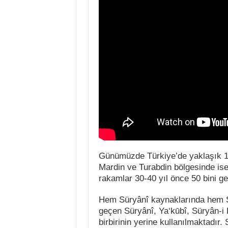
Günümüzde Türkiye’de yaklaşık 18
Mardin ve Turabdin bölgesinde ise
rakamlar 30-40 yıl önce 50 bini g
Hem Süryânî kaynaklarında hem Sür
geçen Süryânî, Ya‘kūbî, Süryân-i 
birbirinin yerine kullanılmaktadır