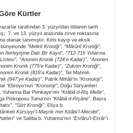
Göre Kürtler
zarlar tarafından 3. yüzyıldan itibaren tarih
ış; 7. ve 13. yüzyıl arasında zirve noktasına
na olanak tanımıştır. Kimi kayıp ve eksik
ri bünyesinde
“Melkit Kroniği”, “Mârûnî Kroniği”
,
ın İlerleyişine Dair Bir Kayıt”, “712-716 Yıllarına
ı Listesi”, “Anonim Kronik (724’e Kadar)”, “Anonim
Anonim Kronik (775’e Kadar)”, “Zuknin Kroniği”,
nonim Kronik (819’a Kadar)”,
Tel Mahreli
nik (847’ye Kadar)”
, Patrik Mihâil’in
“Kronoloji”,
Bar ‘Ebroyo’nun
“Kronoloji”
; Doğu Süryanileri
, Yuhanna Bar Penkaye’nin
“Ktâbâ d-Riş Melle”,
ga Piskoposu Tuma’nın
“Ktâbâ d-Rişâne”
, Basra
tatis”, “Siirt Kroniği”
, Eliya b.
târiketi Kürsiyyi’l-Maşrik min Kitâbi’l-Mecdel”,
atleri”
ve Saliba b. Yuhanna’nın
“Esfâru’l-Esrâr”
ı