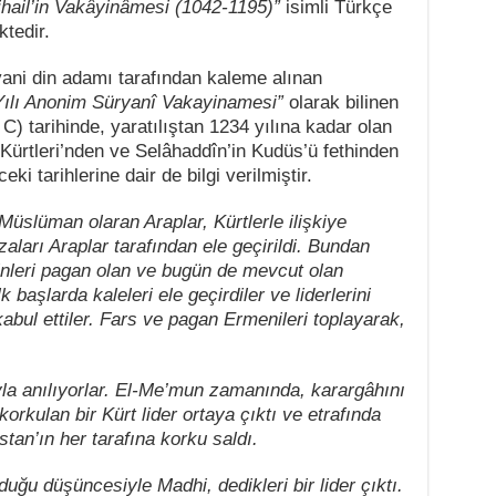
ihail’in Vakâyinâmesi (1042-1195)”
isimli Türkçe
tedir.
yani din adamı tarafından kaleme alınan
Yılı Anonim Süryanî Vakayinamesi”
olarak bilinen
2. C) tarihinde, yaratılıştan 1234 yılına kadar olan
i Kürtleri’nden ve Selâhaddîn’in Kudüs’ü fethinden
eki tarihlerine dair de bilgi verilmiştir.
Müslüman olaran Araplar, Kürtlerle ilişkiye
zaları Araplar tarafından ele geçirildi. Bundan
inleri pagan olan ve bugün de mevcut olan
k başlarda kaleleri ele geçirdiler ve liderlerini
bul ettiler. Fars ve pagan Ermenileri toplayarak,
yla anılıyorlar. El-Me’mun zamanında, karargâhını
orkulan bir Kürt lider ortaya çıktı ve etrafında
tan’ın her tarafına korku saldı.
uğu düşüncesiyle Madhi, dedikleri bir lider çıktı.