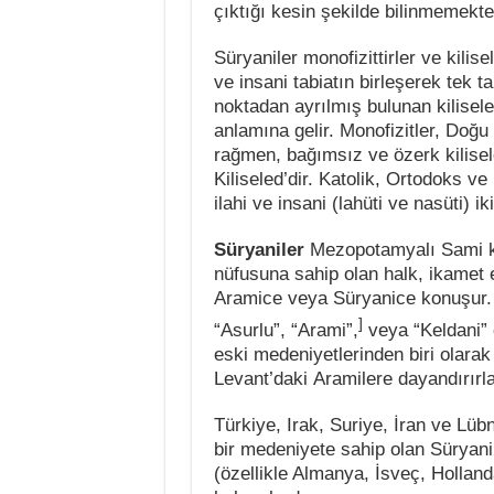
çıktığı kesin şekilde bilinmemekte
Süryaniler monofizittirler ve kilise
ve insani tabiatın birleşerek tek 
noktadan ayrılmış bulunan kiliseler,
anlamına gelir. Monofizitler, Doğu 
rağmen, bağımsız ve özerk kilisel
Kiliseled’dir. Katolik, Ortodoks ve
ilahi ve insani (lahüti ve nasüti) i
Süryaniler
Mezopotamyalı Sami kök
nüfusuna sahip olan halk, ikamet ett
Aramice veya Süryanice konuşur. 
]
“Asurlu”, “Arami”,
veya “Keldani” o
eski medeniyetlerinden biri olara
Levant’daki Aramilere dayandırırla
Türkiye, Irak, Suriye, İran ve Lü
bir medeniyete sahip olan Süryanil
(özellikle Almanya, İsveç, Holla