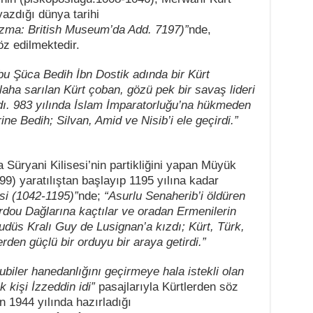
azdığı dünya tarihi
zma: British Museum’da Add. 7197)”
nde,
öz edilmektedir.
u Şüca Bedih İbn Dostik adında bir Kürt
ilaha sarılan Kürt çoban, gözü pek bir savaş lideri
dı. 983 yılında İslam İmparatorluğu’na hükmeden
e Bedih; Silvan, Amid ve Nisib’i ele geçirdi.”
 Süryani Kilisesi’nin partikliğini yapan Müyük
9) yaratılıştan başlayıp 1195 yılına kadar
si (1042-1195)”
nde;
“Asurlu Senaherib’i öldüren
ardou Dağlarına kaçtılar ve oradan Ermenilerin
Kudüs Kralı Guy de Lusignan’a kızdı; Kürt, Türk,
den güçlü bir orduyu bir araya getirdi.”
biler hanedanlığını geçirmeye hala istekli olan
k kişi İzzeddin idi”
pasajlarıyla Kürtlerden söz
n 1944 yılında hazırladığı