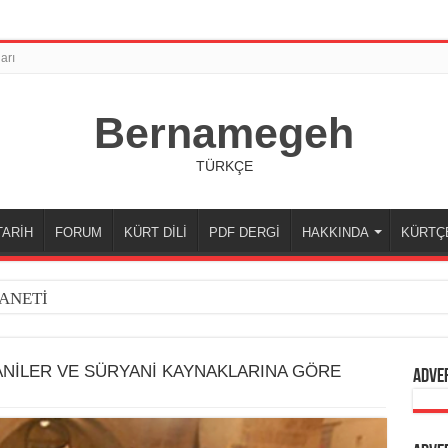
arı
Bernamegeh
TÜRKÇE
TARİH
FORUM
KÜRT DİLİ
PDF DERGİ
HAKKINDA
KÜRTÇ
ANETİ
NİLER VE SÜRYANİ KAYNAKLARINA GÖRE
Adve