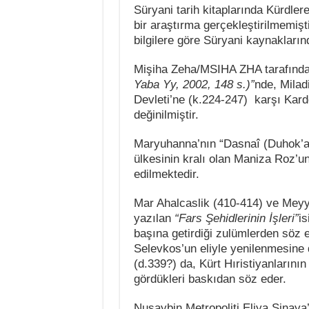
Süryani tarih kitaplarında Kürdler
bir araştırma gerçekleştirilmemişti
bilgilere göre Süryani kaynaklarınd
Mişiha Zeha/MSIHA ZHA tarafınd
Yaba Yy, 2002, 148 s.)”
nde, Miladi
Devleti’ne (k.224-247) karşı Kar
değinilmiştir.
Maryuhanna’nın “Dasnaî (Duhok’a 
ülkesinin kralı olan Maniza Roz’un
edilmektedir.
Mar Ahalcaslik (410-414) ve Meyy
yazılan
“Fars Şehidlerinin İşleri”
is
başına getirdiği zulümlerden söz 
Selevkos’un eliyle yenilenmesine d
(d.339?) da, Kürt Hıristiyanlarını
gördükleri baskıdan söz eder.
Nusaybin Metropoliti Eliya Şinaya