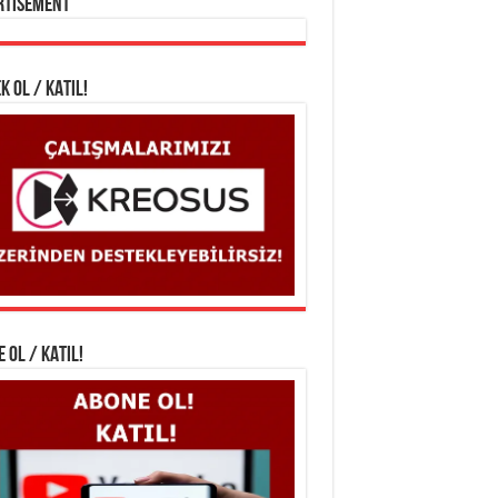
rtisement
K OL / KATIL!
 OL / KATIL!