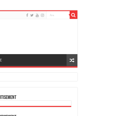
E
rtisement