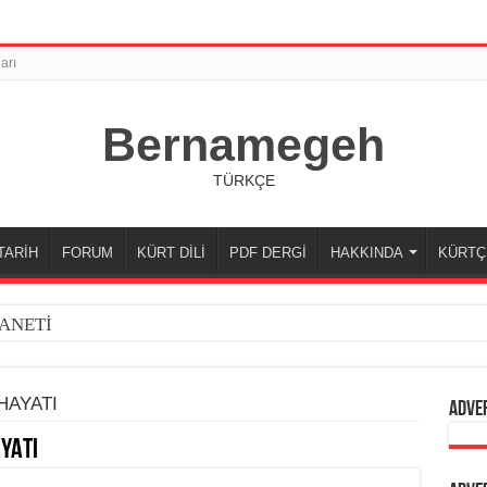
arı
Bernamegeh
TÜRKÇE
TARİH
FORUM
KÜRT DİLİ
PDF DERGİ
HAKKINDA
KÜRTÇ
ANETİ
HAYATI
Adve
YATI