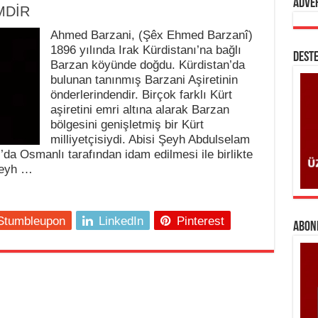
Adve
MDİR
Ahmed Barzani, (Şêx Ehmed Barzanî)
1896 yılında Irak Kürdistanı’na bağlı
DESTE
Barzan köyünde doğdu. Kürdistan’da
bulunan tanınmış Barzani Aşiretinin
önderlerindendir. Birçok farklı Kürt
aşiretini emri altına alarak Barzan
bölgesini genişletmiş bir Kürt
milliyetçisiydi. Abisi Şeyh Abdulselam
da Osmanlı tarafından idam edilmesi ile birlikte
Şeyh …
Stumbleupon
LinkedIn
Pinterest
ABONE