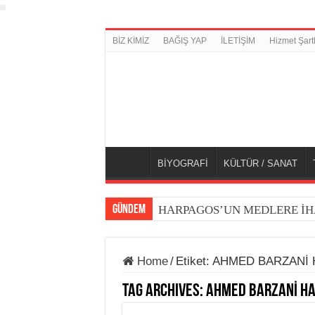
BİZ KİMİZ
BAĞIŞ YAP
İLETİŞİM
Hizmet Şartl
BİYOGRAFİ
KÜLTÜR / SANAT
GÜNDEM
HARPAGOS’UN MEDLERE İH
Home
/
Etiket:
AHMED BARZANİ 
Tag Archives:
AHMED BARZANİ HA