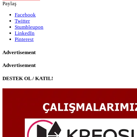
Paylaş
Facebook
Twitter
Stumbleupon
LinkedIn
Pinterest
Advertisement
Advertisement
DESTEK OL / KATIL!