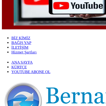
BİZ KİMİZ
BAĞIŞ YAP
İLETİŞİM
Hizmet Şartları
ANA SAYFA
KÜRTÇE
YOUTUBE ABONE OL