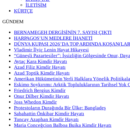
İLETİŞİM
KÜRTÇE
GÜNDEM
BERNAMEGEH DERGİSİNİN 7. SAYISI ÇIKTI
HARPAGOS’UN MEDLERE İHANETİ
DÜNYA KUPASI 2026’DA TOP ARDINDA KOŞAN(LAR
Vladimir İlyiç Lenin Hayat Hikayesi
“Güneşli Pazartesiler”: İşsizliğin Gölgesinde Onur, Day
Aytaç Kara Kimdir Hayatı
Azad Filiz Kimdir Hayatı
Azad Toptik Kimdir Hayatı
Amerikan Hükümetinin Yerli Halklara Yönelik Politikala
Eskimo Soykırımı: Arktik Topluluklarının Tarihsel Yok 
Friedrich Bergius Kimdir
Onur Dilber Kimdir Hayatı
Joss Whedon Kimdir
Protestoların Durağında Bir Ülke: Bangladeş
Sabahattin Önkibar Kimdir Hayatı
Tuncay Azaphan Kimdir Hayatı
Maria Conceğcion Balboa Buika Kimdir Hayatı