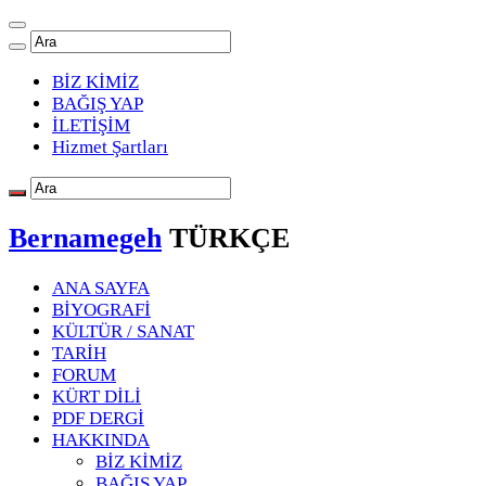
BİZ KİMİZ
BAĞIŞ YAP
İLETİŞİM
Hizmet Şartları
Bernamegeh
TÜRKÇE
ANA SAYFA
BİYOGRAFİ
KÜLTÜR / SANAT
TARİH
FORUM
KÜRT DİLİ
PDF DERGİ
HAKKINDA
BİZ KİMİZ
BAĞIŞ YAP