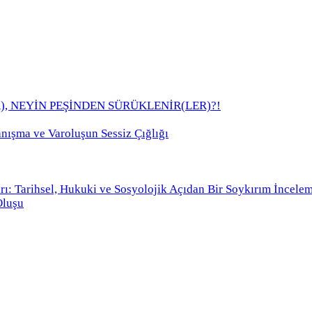
), NEYİN PEŞİNDEN SÜRÜKLENİR(LER)?!
anışma ve Varoluşun Sessiz Çığlığı
rı: Tarihsel, Hukuki ve Sosyolojik Açıdan Bir Soykırım İncele
Oluşu