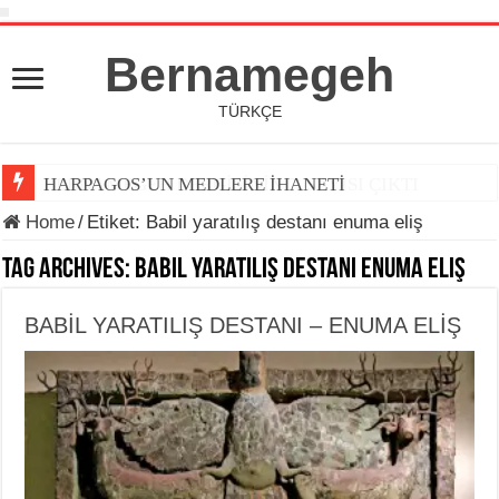
Bernamegeh
TÜRKÇE
HARPAGOS’UN MEDLERE İHANETİ
Home
/
Etiket:
Babil yaratılış destanı enuma eliş
Tag Archives:
Babil yaratılış destanı enuma eliş
BABİL YARATILIŞ DESTANI – ENUMA ELİŞ