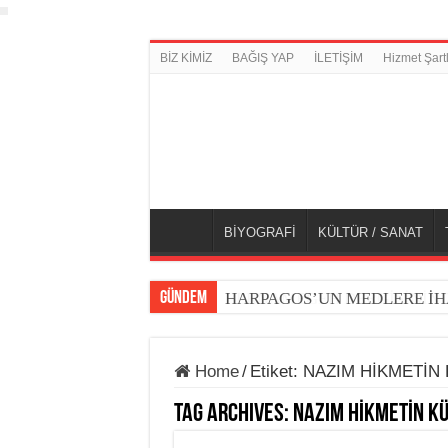
BİZ KİMİZ
BAĞIŞ YAP
İLETİŞİM
Hizmet Şartl
BİYOGRAFİ
KÜLTÜR / SANAT
GÜNDEM
HARPAGOS’UN MEDLERE İH
Home
/
Etiket:
NAZIM HİKMETİN
Tag Archives:
NAZIM HİKMETİN K