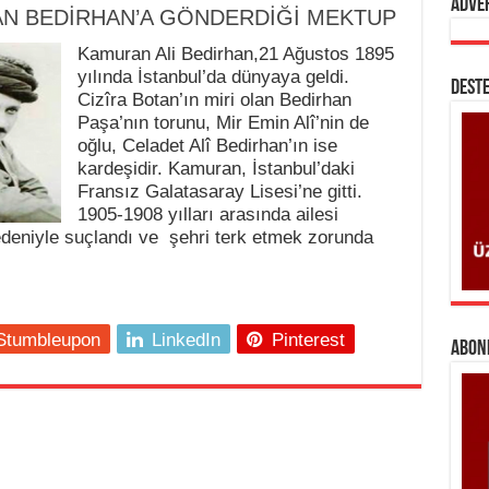
Adve
AN BEDİRHAN’A GÖNDERDİĞİ MEKTUP
Kamuran Ali Bedirhan,21 Ağustos 1895
yılında İstanbul’da dünyaya geldi.
DESTE
Cizîra Botan’ın miri olan Bedirhan
Paşa’nın torunu, Mir Emin Alî’nin de
oğlu, Celadet Alî Bedirhan’ın ise
kardeşidir. Kamuran, İstanbul’daki
Fransız Galatasaray Lisesi’ne gitti.
1905-1908 yılları arasında ailesi
edeniyle suçlandı ve şehri terk etmek zorunda
Stumbleupon
LinkedIn
Pinterest
ABONE