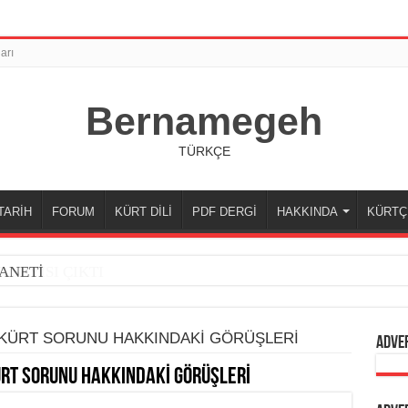
arı
Bernamegeh
TÜRKÇE
TARİH
FORUM
KÜRT DİLİ
PDF DERGİ
HAKKINDA
KÜRTÇ
ANETİ
 KÜRT SORUNU HAKKINDAKİ GÖRÜŞLERİ
Adve
ÜRT SORUNU HAKKINDAKİ GÖRÜŞLERİ