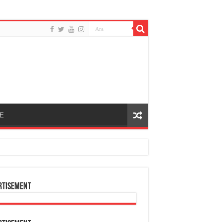
E
rtisement