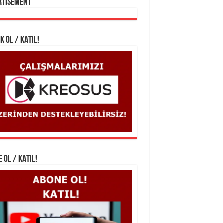
rtisement
K OL / KATIL!
 OL / KATIL!