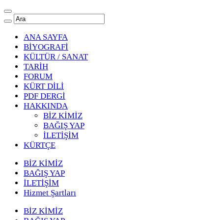
ANA SAYFA
BİYOGRAFİ
KÜLTÜR / SANAT
TARİH
FORUM
KÜRT DİLİ
PDF DERGİ
HAKKINDA
BİZ KİMİZ
BAĞIŞ YAP
İLETİŞİM
KÜRTÇE
BİZ KİMİZ
BAĞIŞ YAP
İLETİŞİM
Hizmet Şartları
BİZ KİMİZ