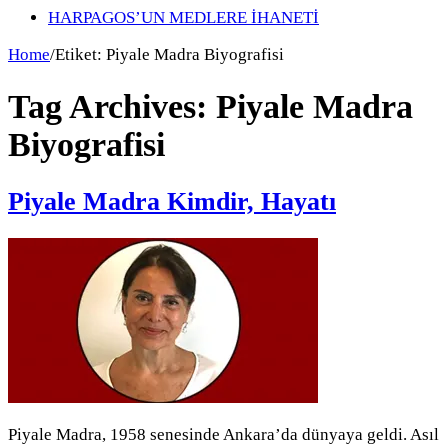
HARPAGOS’UN MEDLERE İHANETİ
Home
/
Etiket:
Piyale Madra Biyografisi
Tag Archives:
Piyale Madra
Biyografisi
Piyale Madra Kimdir, Hayatı
Piyale Madra, 1958 senesinde Ankara’da dünyaya geldi. Asıl