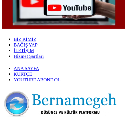
BİZ KİMİZ
BAĞIŞ YAP
İLETİŞİM
Hizmet Şartları
ANA SAYFA
KÜRTÇE
YOUTUBE ABONE OL