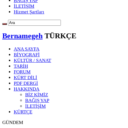
BAĞIŞ YAP
İLETİŞİM
Hizmet Şartları
Bernamegeh
TÜRKÇE
ANA SAYFA
BİYOGRAFİ
KÜLTÜR / SANAT
TARİH
FORUM
KÜRT DİLİ
PDF DERGİ
HAKKINDA
BİZ KİMİZ
BAĞIŞ YAP
İLETİŞİM
KÜRTÇE
GÜNDEM