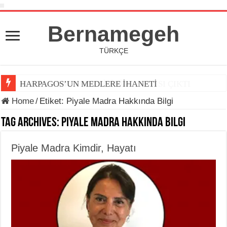
Bernamegeh
TÜRKÇE
BERNAMEGEH DERGİSİNİN 7. SAYISI ÇIKTI
HARPAGOS’UN MEDLERE İHANETİ
Home
/
Etiket:
Piyale Madra Hakkında Bilgi
Tag Archives:
Piyale Madra Hakkında Bilgi
Piyale Madra Kimdir, Hayatı