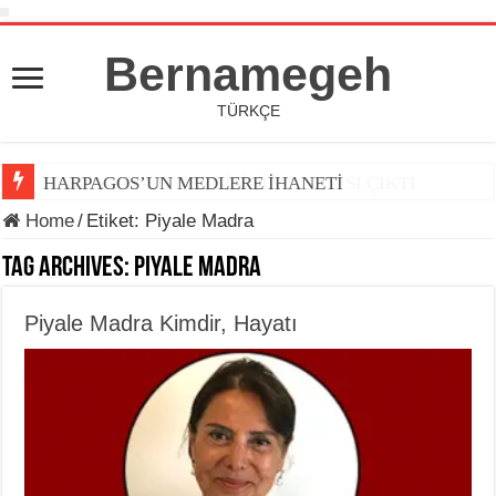
Bernamegeh
TÜRKÇE
BERNAMEGEH DERGİSİNİN 7. SAYISI ÇIKTI
HARPAGOS’UN MEDLERE İHANETİ
Home
/
Etiket:
Piyale Madra
Tag Archives:
Piyale Madra
Piyale Madra Kimdir, Hayatı