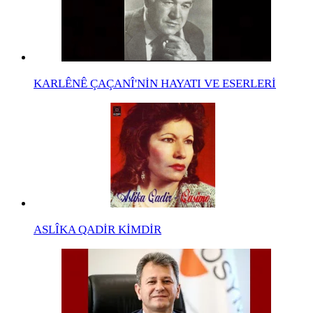
KARLÊNÊ ÇAÇANÎ'NİN HAYATI VE ESERLERİ
ASLÎKA QADİR KİMDİR