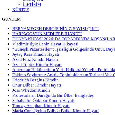
İLETİŞİM
KÜRTÇE
GÜNDEM
BERNAMEGEH DERGİSİNİN 7. SAYISI ÇIKTI
HARPAGOS’UN MEDLERE İHANETİ
DÜNYA KUPASI 2026’DA TOP ARDINDA KOŞAN(LAR
Vladimir İlyiç Lenin Hayat Hikayesi
“Güneşli Pazartesiler”: İşsizliğin Gölgesinde Onur, Day
Aytaç Kara Kimdir Hayatı
Azad Filiz Kimdir Hayatı
Azad Toptik Kimdir Hayatı
Amerikan Hükümetinin Yerli Halklara Yönelik Politikala
Eskimo Soykırımı: Arktik Topluluklarının Tarihsel Yok 
Friedrich Bergius Kimdir
Onur Dilber Kimdir Hayatı
Joss Whedon Kimdir
Protestoların Durağında Bir Ülke: Bangladeş
Sabahattin Önkibar Kimdir Hayatı
Tuncay Azaphan Kimdir Hayatı
Maria Conceğcion Balboa Buika Kimdir Hayatı