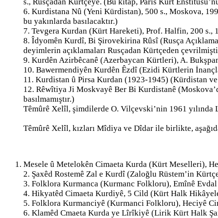
s., Rusçadan Kürtçeye. (Bu kitap, Paris Kürt Enstitüsü’nü
6. Kurdistana Nû (Yeni Kürdistan), 500 s., Moskova, 199
bu yakınlarda basılacaktır.)
7. Tevgera Kurdan (Kürt Hareketi), Prof. Halfin, 200 s.
8. Îdyomên Kurdî, Bi Şirovekirina Rûsî (Rusça Açıklam
deyimlerin açıklamaları Rusçadan Kürtçeden çevrilmişti
9. Kurdên Azirbêcanê (Azerbaycan Kürtleri), A. Bukşpan,
10. Bawermendiyên Kurdên Êzdî (Ezidi Kürtlerin İnançl
11. Kurdistan û Pirsa Kurdan (1923-1945) (Kürdistan ve
12. Rêwîtiya Ji Moskvayê Ber Bi Kurdistanê (Moskova’da
basılmamıştır.)
Têmûrê Xelîl, şimdilerde O. Vilçevski’nin 1961 yılında 
Têmûrê Xelîl, kızları Mîdiya ve Dîdar ile birlikte, aşağıd
Mesele û Metelokên Cimaeta Kurda (Kürt Meselleri), Hec
2. Şaxêd Rostemê Zal e Kurdî (Zaloğlu Rüstem’in Kürtçe 
3. Folklora Kurmanca (Kurmanc Folkloru), Emînê Evdal &
4. Hikyatêd Cimaeta Kurdiyê, 5 Cild (Kürt Halk Hikâyeler
5. Folklora Kurmanciyê (Kurmanci Folkloru), Heciyê Ci
6. Klamêd Cmaeta Kurda ye Lîrîkiyê (Lirik Kürt Halk Şark