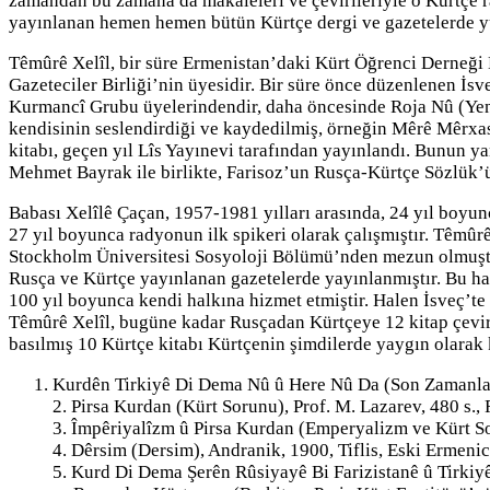
zamandan bu zamana da makaleleri ve çevirileriyle o Kürtçe 
yayınlanan hemen hemen bütün Kürtçe dergi ve gazetelerde yü
Têmûrê Xelîl, bir süre Ermenistan’daki Kürt Öğrenci Derneği 
Gazeteciler Birliği’nin üyesidir. Bir süre önce düzenlenen İs
Kurmancî Grubu üyelerindendir, daha öncesinde Roja Nû (Yeni 
kendisinin seslendirdiği ve kaydedilmiş, örneğin Mêrê Mêrxas
kitabı, geçen yıl Lîs Yayınevi tarafından yayınlandı. Bunun ya
Mehmet Bayrak ile birlikte, Farisoz’un Rusça-Kürtçe Sözlük’
Babası Xelîlê Çaçan, 1957-1981 yılları arasında, 24 yıl boyu
27 yıl boyunca radyonun ilk spikeri olarak çalışmıştır. Têmû
Stockholm Üniversitesi Sosyoloji Bölümü’nden mezun olmuştur
Rusça ve Kürtçe yayınlanan gazetelerde yayınlanmıştır. Bu hald
100 yıl boyunca kendi halkına hizmet etmiştir. Halen İsveç’te
Têmûrê Xelîl, bugüne kadar Rusçadan Kürtçeye 12 kitap çevirmi
basılmış 10 Kürtçe kitabı Kürtçenin şimdilerde yaygın olarak k
Kurdên Tirkiyê Di Dema Nû û Here Nû Da (Son Zamanlarda
2. Pirsa Kurdan (Kürt Sorunu), Prof. M. Lazarev, 480 s.
3. Împêriyalîzm û Pirsa Kurdan (Emperyalizm ve Kürt So
4. Dêrsim (Dersim), Andranik, 1900, Tiflis, Eski Ermeni
5. Kurd Di Dema Şerên Rûsiyayê Bi Farizistanê û Tirkiyê