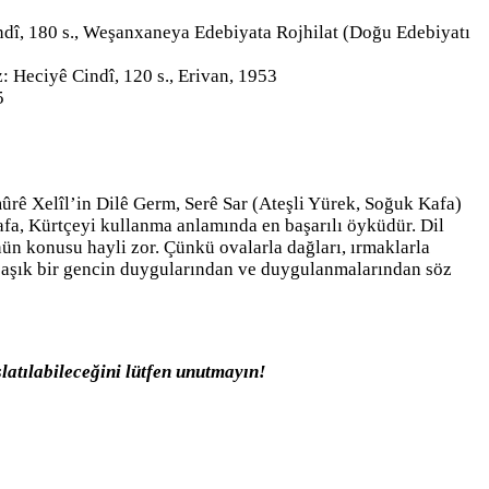
indî, 180 s., Weşanxaneya Edebiyata Rojhilat (Doğu Edebiyatı
: Heciyê Cindî, 120 s., Erivan, 1953
5
ûrê Xelîl’in Dilê Germ, Serê Sar (Ateşli Yürek, Soğuk Kafa)
afa, Kürtçeyi kullanma anlamında en başarılı öyküdür. Dil
nün konusu hayli zor. Çünkü ovalarla dağları, ırmaklarla
çıp, aşık bir gencin duygularından ve duygulanmalarından söz
latılabileceğini lütfen unutmayın!