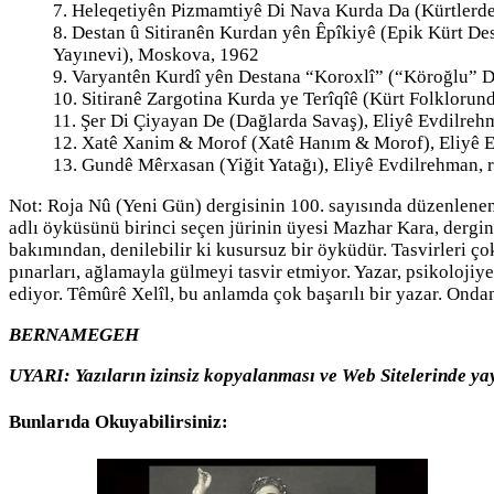
7. Heleqetiyên Pizmamtiyê Di Nava Kurda Da (Kürtlerde A
8. Destan û Sitiranên Kurdan yên Êpîkiyê (Epik Kürt Des
Yayınevi), Moskova, 1962
9. Varyantên Kurdî yên Destana “Koroxlî” (“Köroğlu” Des
10. Sitiranê Zargotina Kurda ye Terîqîê (Kürt Folklorund
11. Şer Di Çiyayan De (Dağlarda Savaş), Eliyê Evdilrehm
12. Xatê Xanim & Morof (Xatê Hanım & Morof), Eliyê Ev
13. Gundê Mêrxasan (Yiğit Yatağı), Eliyê Evdilrehman, r
Not: Roja Nû (Yeni Gün) dergisinin 100. sayısında düzenlenen
adlı öyküsünü birinci seçen jürinin üyesi Mazhar Kara, dergin
bakımından, denilebilir ki kusursuz bir öyküdür. Tasvirleri ço
pınarları, ağlamayla gülmeyi tasvir etmiyor. Yazar, psikolojiy
ediyor. Têmûrê Xelîl, bu anlamda çok başarılı bir yazar. Ondan
BERNAMEGEH
UYARI: Yazıların izinsiz kopyalanması ve Web Sitelerinde yay
Bunlarıda Okuyabilirsiniz: