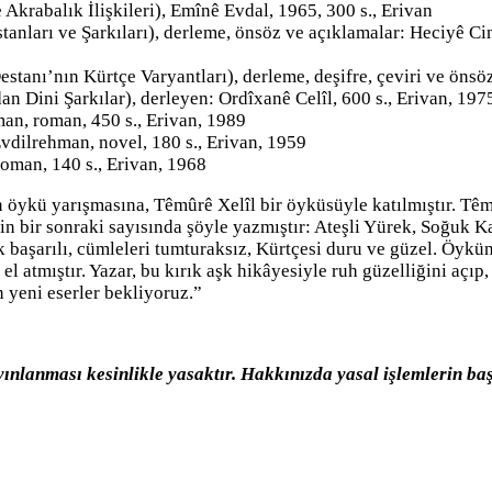
krabalık İlişkileri), Emînê Evdal, 1965, 300 s., Erivan
tanları ve Şarkıları), derleme, önsöz ve açıklamalar: Heciyê C
tanı’nın Kürtçe Varyantları), derleme, deşifre, çeviri ve önsöz
an Dini Şarkılar), derleyen: Ordîxanê Celîl, 600 s., Erivan, 197
an, roman, 450 s., Erivan, 1989
dilrehman, novel, 180 s., Erivan, 1959
oman, 140 s., Erivan, 1968
 öykü yarışmasına, Têmûrê Xelîl bir öyküsüyle katılmıştır. Têm
in bir sonraki sayısında şöyle yazmıştır: Ateşli Yürek, Soğuk K
k başarılı, cümleleri tumturaksız, Kürtçesi duru ve güzel. Öykü
e el atmıştır. Yazar, bu kırık aşk hikâyesiyle ruh güzelliğini a
 yeni eserler bekliyoruz.”
ınlanması kesinlikle yasaktır. Hakkınızda yasal işlemlerin baş