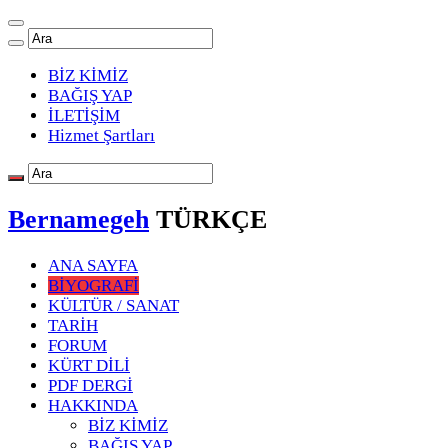
BİZ KİMİZ
BAĞIŞ YAP
İLETİŞİM
Hizmet Şartları
Bernamegeh
TÜRKÇE
ANA SAYFA
BİYOGRAFİ
KÜLTÜR / SANAT
TARİH
FORUM
KÜRT DİLİ
PDF DERGİ
HAKKINDA
BİZ KİMİZ
BAĞIŞ YAP