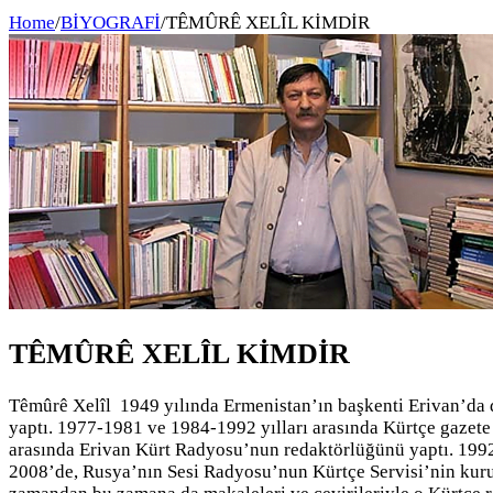
Home
/
BİYOGRAFİ
/
TÊMÛRÊ XELÎL KİMDİR
TÊMÛRÊ XELÎL KİMDİR
Têmûrê Xelîl 1949 yılında Ermenistan’ın başkenti Erivan’da 
yaptı. 1977-1981 ve 1984-1992 yılları arasında Kürtçe gazete
arasında Erivan Kürt Radyosu’nun redaktörlüğünü yaptı. 1992
2008’de, Rusya’nın Sesi Radyosu’nun Kürtçe Servisi’nin kurul