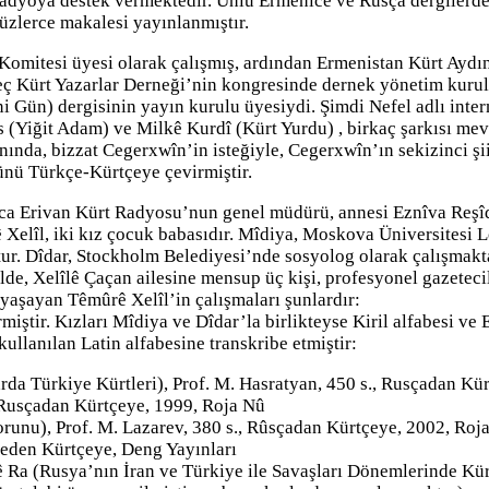
radyoya destek vermektedir. Ünlü Ermenice ve Rusça dergilerd
zlerce makalesi yayınlanmıştır.
Komitesi üyesi olarak çalışmış, ardından Ermenistan Kürt Aydın
veç Kürt Yazarlar Derneği’nin kongresinde dernek yönetim kurulu
Gün) dergisinin yayın kurulu üyesiydi. Şimdi Nefel adlı inter
 (Yiğit Adam) ve Milkê Kurdî (Kürt Yurdu) , birkaç şarkısı me
nında, bizzat Cegerxwîn’in isteğiyle, Cegerxwîn’ın sekizinci şii
ünü Türkçe-Kürtçeye çevirmiştir.
nca Erivan Kürt Radyosu’nun genel müdürü, annesi Eznîva Reşîd,
rê Xelîl, iki kız çocuk babasıdır. Mîdiya, Moskova Üniversitesi
. Dîdar, Stockholm Belediyesi’nde sosyolog olarak çalışmaktad
e, Xelîlê Çaçan ailesine mensup üç kişi, profesyonel gazetecili
 yaşayan Têmûrê Xelîl’in çalışmaları şunlardır:
ştir. Kızları Mîdiya ve Dîdar’la birlikteyse Kiril alfabesi ve 
ullanılan Latin alfabesine transkribe etmiştir:
 Türkiye Kürtleri), Prof. M. Hasratyan, 450 s., Rusçadan Kür
, Rusçadan Kürtçeye, 1999, Roja Nû
runu), Prof. M. Lazarev, 380 s., Rûsçadan Kürtçeye, 2002, Roj
ceden Kürtçeye, Deng Yayınları
 Ra (Rusya’nın İran ve Türkiye ile Savaşları Dönemlerinde Kürt