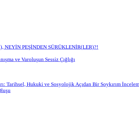
), NEYİN PEŞİNDEN SÜRÜKLENİR(LER)?!
anışma ve Varoluşun Sessiz Çığlığı
rı: Tarihsel, Hukuki ve Sosyolojik Açıdan Bir Soykırım İncele
Oluşu