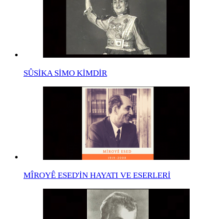
SÛSİKA SİMO KİMDİR
MÎROYÊ ESED'İN HAYATI VE ESERLERİ