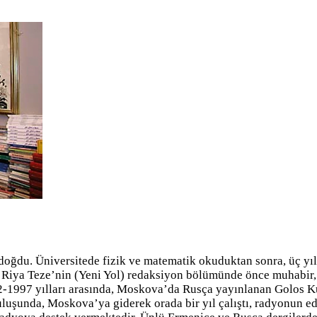
doğdu. Üniversitede fizik ve matematik okuduktan sonra, üç y
 Riya Teze’nin (Yeni Yol) redaksiyon bölümünde önce muhabir, a
-1997 yılları arasında, Moskova’da Rusça yayınlanan Golos Kur
uşunda, Moskova’ya giderek orada bir yıl çalıştı, radyonun ede