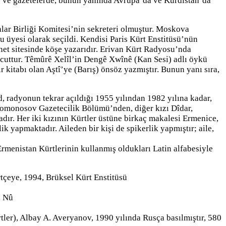
e ve gazetelerde, bunun yanında Avrupa’da ve Kürdistan’da
lar Birliği Komitesi’nin sekreteri olmuştur. Moskova
 üyesi olarak seçildi. Kendisi Paris Kürt Enstitüsü’nün
net sitesinde köşe yazarıdır. Erivan Kürt Radyosu’nda
vcuttur. Têmûrê Xelîl’in Dengê Xwînê (Kan Sesi) adlı öykü
r kitabı olan Aştî’ye (Barış) önsöz yazmıştır. Bunun yanı sıra,
 radyonun tekrar açıldığı 1955 yılından 1982 yılına kadar,
 Lomonosov Gazetecilik Bölümü’nden, diğer kızı Dîdar,
ır. Her iki kızının Kürtler üstüne birkaç makalesi Ermenice,
k yapmaktadır. Aileden bir kişi de spikerlik yapmıştır; aile,
Ermenistan Kürtlerinin kullanmış oldukları Latin alfabesiyle
tçeye, 1994, Brüksel Kürt Enstitüsü
a Nû
ler), Albay A. Averyanov, 1990 yılında Rusça basılmıştır, 580