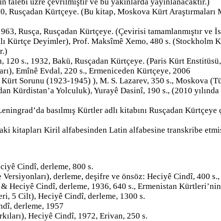
n talebi üzre çevrilmiştir ve bu yakınlarda yayınlanacaktır.)
0, Rusçadan Kürtçeye. (Bu kitap, Moskova Kürt Araştırmaları Me
, 1963, Rusça, Rusçadan Kürtçeye. (Çevirisi tamamlanmıştır ve İ
alı Kürtçe Deyimler), Prof. Maksîmê Xemo, 480 s. (Stockholm K
r.)
 120 s., 1932, Bakü, Rusçadan Kürtçeye. (Paris Kürt Enstitüsü,
arı), Emînê Evdal, 220 s., Ermeniceden Kürtçeye, 2006
 Kürt Sorunu (1923-1945) ), M. S. Lazarev, 350 s., Moskova (Tü
n Kürdistan’a Yolculuk), Yurayê Dasinî, 190 s., (2010 yılında
Leningrad’da basılmış Kürtler adlı kitabını Rusçadan Kürtçeye 
aki kitapları Kiril alfabesinden Latin alfabesine transkribe etmiş
iyê Cindî, derleme, 800 s.
Versiyonları), derleme, deşifre ve önsöz: Heciyê Cindî, 400 s.,
 Heciyê Cindî, derleme, 1936, 640 s., Ermenistan Kürtleri’nin
i, 5 Cilt), Heciyê Cindî, derleme, 1300 s.
ndî, derleme, 1957
ıları), Heciyê Cindî, 1972, Erivan, 250 s.