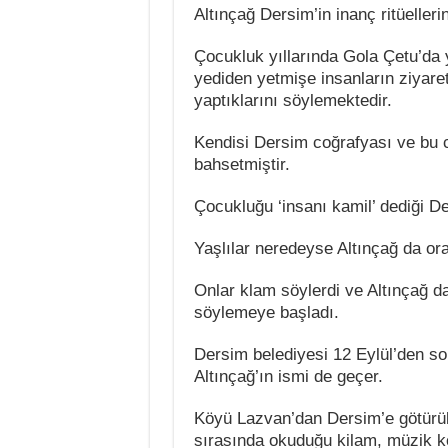
Altınçağ Dersim’in inanç ritüeller
Çocukluk yıllarında Gola Çetu’da 
yediden yetmişe insanların ziyarete
yaptıklarını söylemektedir.
Kendisi Dersim coğrafyası ve bu 
bahsetmiştir.
Çocukluğu ‘insanı kamil’ dediği De
Yaşlılar neredeyse Altınçağ da or
Onlar klam söylerdi ve Altınçağ da
söylemeye başladı.
Dersim belediyesi 12 Eylül’den son
Altınçağ’ın ismi de geçer.
Köyü Lazvan’dan Dersim’e götürülen
sırasında okuduğu kilam, müzik ko