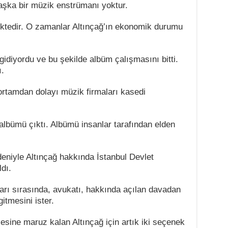
aşka bir müzik enstrümanı yoktur.
ektedir. O zamanlar Altınçağ’ın ekonomik durumu
idiyordu ve bu şekilde albüm çalışmasını bitti.
ı.
ortamdan dolayı müzik firmaları kasedi
 albümü çıktı. Albümü insanlar tarafından elden
deniyle Altınçağ hakkında İstanbul Devlet
dı.
rı sırasında, avukatı, hakkında açılan davadan
itmesini ister.
sine maruz kalan Altınçağ için artık iki seçenek