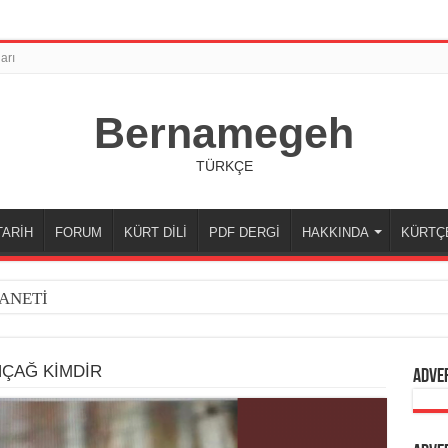
arı
Bernamegeh
TÜRKÇE
TARİH
FORUM
KÜRT DİLİ
PDF DERGİ
HAKKINDA
KÜRTÇ
ANETİ
NÇAĞ KİMDİR
Adve