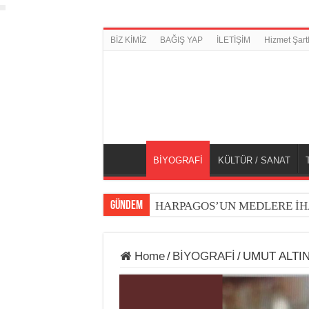
BİZ KİMİZ
BAĞIŞ YAP
İLETİŞİM
Hizmet Şartl
BİYOGRAFİ
KÜLTÜR / SANAT
GÜNDEM
HARPAGOS’UN MEDLERE İH
Home
/
BİYOGRAFİ
/
UMUT ALTI