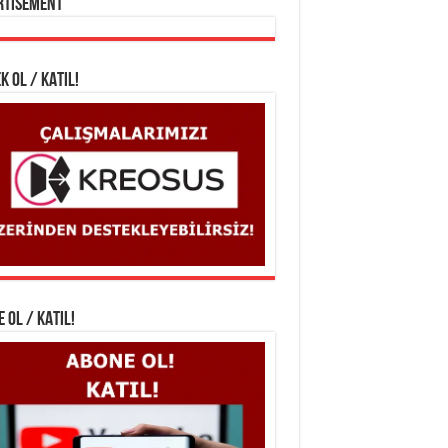
rtisement
K OL / KATIL!
 OL / KATIL!