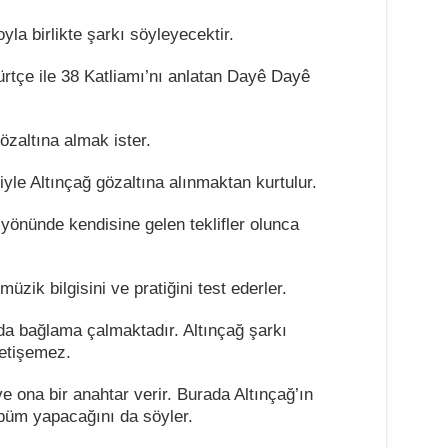
a birlikte şarkı söyleyecektir.
Kürtçe ile 38 Katliamı’nı anlatan Dayê Dayê
gözaltına almak ister.
yle Altınçağ gözaltına alınmaktan kurtulur.
önünde kendisine gelen teklifler olunca
üzik bilgisini ve pratiğini test ederler.
da bağlama çalmaktadır. Altınçağ şarkı
etişemez.
ve ona bir anahtar verir. Burada Altınçağ’ın
lbüm yapacağını da söyler.