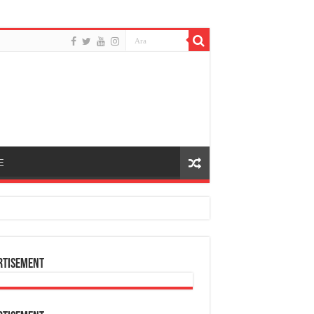
E
rtisement