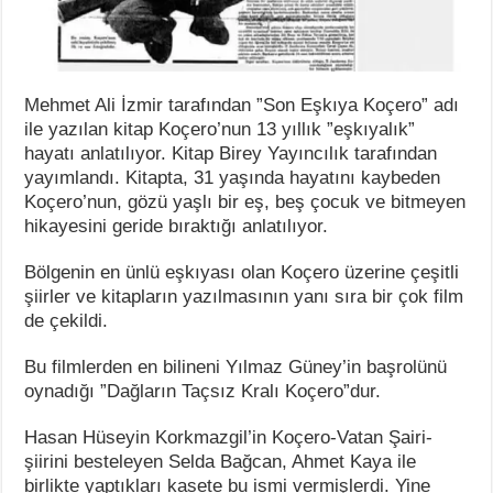
Mehmet Ali İzmir tarafından ”Son Eşkıya Koçero” adı
ile yazılan kitap Koçero’nun 13 yıllık ”eşkıyalık”
hayatı anlatılıyor. Kitap Birey Yayıncılık tarafından
yayımlandı. Kitapta, 31 yaşında hayatını kaybeden
Koçero’nun, gözü yaşlı bir eş, beş çocuk ve bitmeyen
hikayesini geride bıraktığı anlatılıyor.
Bölgenin en ünlü eşkıyası olan Koçero üzerine çeşitli
şiirler ve kitapların yazılmasının yanı sıra bir çok film
de çekildi.
Bu filmlerden en bilineni Yılmaz Güney’in başrolünü
oynadığı ”Dağların Taçsız Kralı Koçero”dur.
Hasan Hüseyin Korkmazgil’in Koçero-Vatan Şairi-
şiirini besteleyen Selda Bağcan, Ahmet Kaya ile
birlikte yaptıkları kasete bu ismi vermişlerdi. Yine