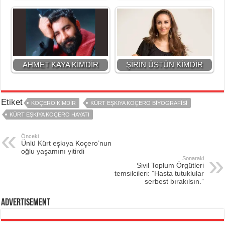
AHMET KAYA KİMDİR
ŞİRİN ÜSTÜN KİMDİR
Etiket
KOÇERO KIMDIR
KÜRT EŞKIYA KOÇERO BIYOGRAFISI
KÜRT EŞKIYA KOÇERO HAYATI
Önceki
Ünlü Kürt eşkıya Koçero’nun
oğlu yaşamını yitirdi
Sonaraki
Sivil Toplum Örgütleri
temsilcileri: ”Hasta tutuklular
serbest bırakılsın.”
Advertisement