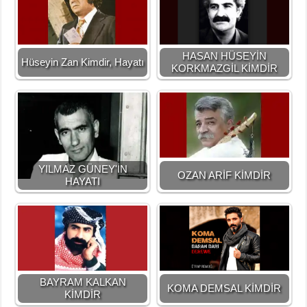
HASAN HÜSEYİN
Hüseyin Zan Kimdir, Hayatı
KORKMAZGİL KİMDİR
YILMAZ GÜNEY'İN
OZAN ARİF KİMDİR
HAYATI
BAYRAM KALKAN
KOMA DEMSAL KİMDİR
KİMDİR