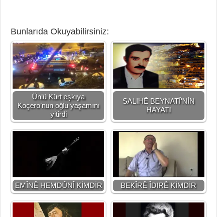
Bunlarıda Okuyabilirsiniz:
Ünlü Kürt eşkıya
SALIHÊ BEYNATÎ'NİN
Koçero’nun oğlu yaşamını
HAYATI
yitirdi
EMÎNÊ HEMDÛNÎ KİMDİR
BEKÎRÊ ÎDIRÊ KİMDİR