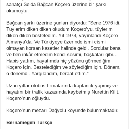
sanatçı Selda Bağcan Koçero üzerine bir şarkı
okumuştu.
Bağcan şarkı üzerine şunları diyordu: ”Sene 1976 idi.
Tüylerim diken diken okudum Koçero’yu, tüylerim
diken diken besteledim. Yıl 1978, yayınlandı Koçero
Almanya’da. Ve Türkiyeye üzerinde ismi cismi
olmayan korsan kasetler halinde geldi. Sordular bana
ve ben inkâr etmedim kendi sesimi, başkaları gibi…
Hapis yattım, hayatımda hiç yüzünü görmediğim
Koçero için. Bestelediğim ve söylediğim için. Dönem,
o dönemdi. Yargılandım, beraat ettim.”
Uzun yıllar otobüs firmalarında kaptanlık yapmış ve
hayatını bir trafik kazasında kaybetmiş Nurettin Kilit,
Koçero’nun oğluydu.
Koçero’nun mezarı Dağyolu köyünde bulunmaktadır.
Bernamegeh Türkçe