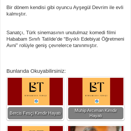
Bir dönem kendisi gibi oyuncu Ayşegül Devrim ile evli
kalmıştır.
Sanatçı, Türk sinemasının unutulmaz komedi filmi
Hababam Sınıfı Tatilde’de “Bıyıklı Edebiyat Öğretmeni
Avni” rolüyle geniş çevrelerce tanınmıştır.
Bunlarıda Okuyabilirsiniz:
Muhip Arcıman Kimdir
Bercis Fesçi Kimdir Hayatı
Hayatı