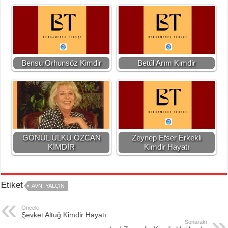
Bensu Orhunsöz Kimdir
Betül Arım Kimdir
GÖNÜL ÜLKÜ ÖZCAN
Zeynep Efser Erkekli
KİMDİR
Kimdir Hayatı
Etiket
AVNI YALÇIN
Önceki
Şevket Altuğ Kimdir Hayatı
Sonaraki