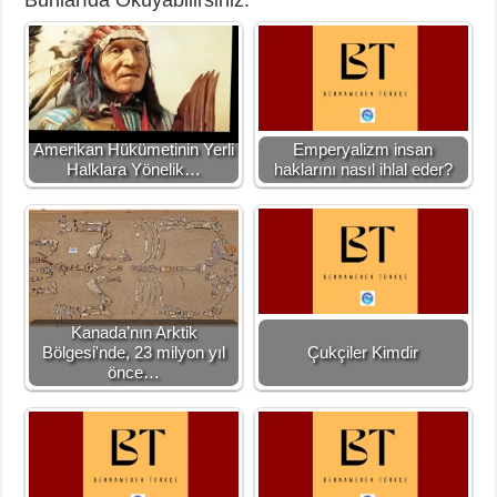
Bunlarıda Okuyabilirsiniz:
Amerikan Hükümetinin Yerli
Emperyalizm insan
Halklara Yönelik…
haklarını nasıl ihlal eder?
Kanada’nın Arktik
Bölgesi'nde, 23 milyon yıl
Çukçiler Kimdir
önce…