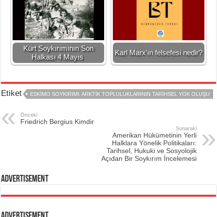
Kürt Soykırımının Son
Karl Marx'ın felsefesi nedir?
Halkası 4 Mayıs
Etiket
ESKIMO SOYKIRIMI: ARKTIK TOPLULUKLARININ TARIHSEL YOK OLUŞU
Önceki
Friedrich Bergius Kimdir
Sonaraki
Amerikan Hükümetinin Yerli
Halklara Yönelik Politikaları:
Tarihsel, Hukuki ve Sosyolojik
Açıdan Bir Soykırım İncelemesi
Advertisement
Advertisement