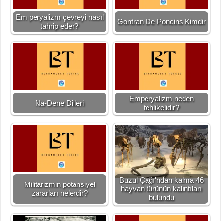
Em peryalizm çevreyi nasıl
Gontran De Poncins Kimdir
tahrip eder?
Emperyalizm neden
Na-Dene Dilleri
tehlikelidir?
Buzul Çağı'ndan kalma 46
Militarizmin potansiyel
hayvan türünün kalıntıları
zararları nelerdir?
bulundu