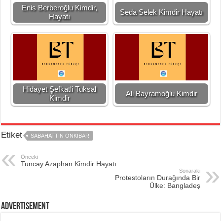
Enis Berberoğlu Kimdir,
Seda Selek Kimdir Hayatı
Hayatı
Hidayet Şefkatli Tuksal
Ali Bayramoğlu Kimdir
Kimdir
Etiket
SABAHATTIN ÖNKIBAR
Önceki
Tuncay Azaphan Kimdir Hayatı
Sonaraki
Protestoların Durağında Bir
Ülke: Bangladeş
Advertisement