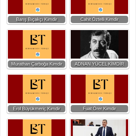
Barış Bıçakçı Kimdir
Cahit Öztelli Kimdir
Murathan Çarboğa Kimdir
ADNAN YÜCEL KİMDİR
Erol Büyükmeriç Kimdir
Fuat Örer Kimdir