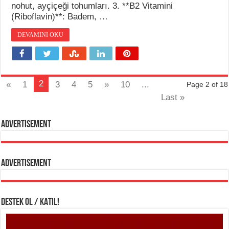
nohut, ayçiçeği tohumları. 3. **B2 Vitamini
(Riboflavin)**: Badem, …
DEVAMINI OKU
2
«
1
3
4
5
»
10
...
Page 2 of 18
Last »
Advertisement
Advertisement
DESTEK OL / KATIL!