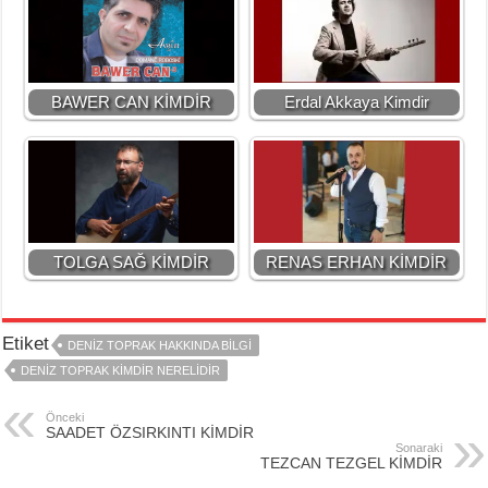
BAWER CAN KİMDİR
Erdal Akkaya Kimdir
TOLGA SAĞ KİMDİR
RENAS ERHAN KİMDİR
Etiket
DENİZ TOPRAK HAKKINDA BİLGİ
DENİZ TOPRAK KİMDİR NERELİDİR
Önceki
SAADET ÖZSIRKINTI KİMDİR
Sonaraki
TEZCAN TEZGEL KİMDİR